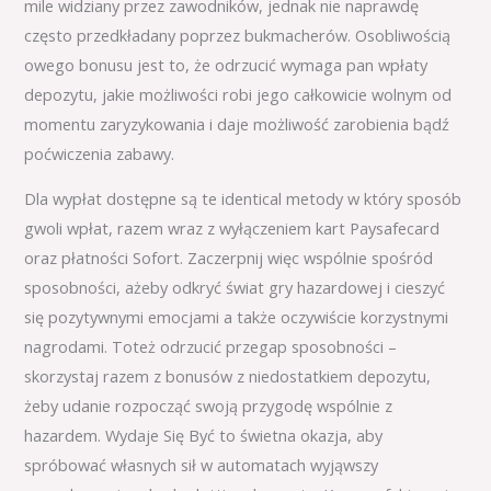
mile widziany przez zawodników, jednak nie naprawdę
często przedkładany poprzez bukmacherów. Osobliwością
owego bonusu jest to, że odrzucić wymaga pan wpłaty
depozytu, jakie możliwości robi jego całkowicie wolnym od
momentu zaryzykowania i daje możliwość zarobienia bądź
poćwiczenia zabawy.
Dla wypłat dostępne są te identical metody w który sposób
gwoli wpłat, razem wraz z wyłączeniem kart Paysafecard
oraz płatności Sofort. Zaczerpnij więc wspólnie spośród
sposobności, ażeby odkryć świat gry hazardowej i cieszyć
się pozytywnymi emocjami a także oczywiście korzystnymi
nagrodami. Toteż odrzucić przegap sposobności –
skorzystaj razem z bonusów z niedostatkiem depozytu,
żeby udanie rozpocząć swoją przygodę wspólnie z
hazardem. Wydaje Się Być to świetna okazja, aby
spróbować własnych sił w automatach wyjąwszy