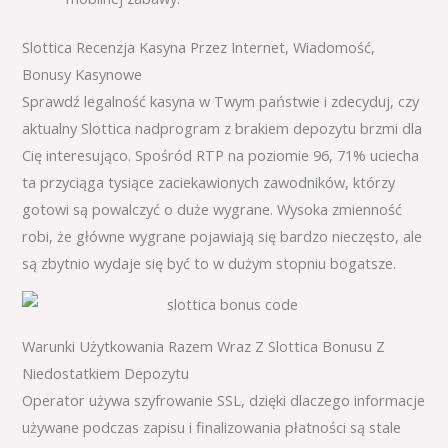
Slottica Recenzja Kasyna Przez Internet, Wiadomość,
Bonusy Kasynowe
Sprawdź legalność kasyna w Twym państwie i zdecyduj, czy
aktualny Slottica nadprogram z brakiem depozytu brzmi dla
Cię interesująco. Spośród RTP na poziomie 96, 71% uciecha
ta przyciąga tysiące zaciekawionych zawodników, którzy
gotowi są powalczyć o duże wygrane. Wysoka zmienność
robi, że główne wygrane pojawiają się bardzo nieczęsto, ale
są zbytnio wydaje się być to w dużym stopniu bogatsze.
Warunki Użytkowania Razem Wraz Z Slottica Bonusu Z
Niedostatkiem Depozytu
Operator używa szyfrowanie SSL, dzięki dlaczego informacje
używane podczas zapisu i finalizowania płatności są stale