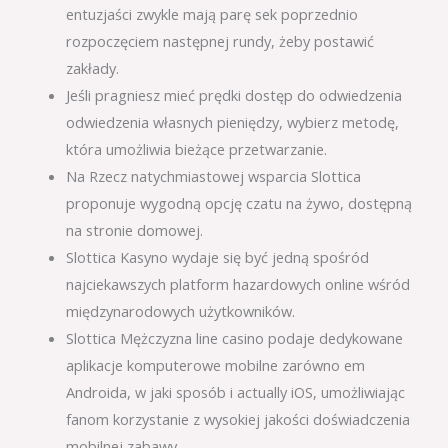
entuzjaści zwykle mają parę sek poprzednio
rozpoczęciem następnej rundy, żeby postawić
zakłady.
Jeśli pragniesz mieć prędki dostęp do odwiedzenia
odwiedzenia własnych pieniędzy, wybierz metodę,
która umożliwia bieżące przetwarzanie.
Na Rzecz natychmiastowej wsparcia Slottica
proponuje wygodną opcję czatu na żywo, dostępną
na stronie domowej.
Slottica Kasyno wydaje się być jedną spośród
najciekawszych platform hazardowych online wśród
międzynarodowych użytkowników.
Slottica Mężczyzna line casino podaje dedykowane
aplikacje komputerowe mobilne zarówno em
Androida, w jaki sposób i actually iOS, umożliwiając
fanom korzystanie z wysokiej jakości doświadczenia
mobilnej zabawy.