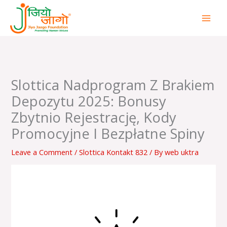
Skip
to
content
Slottica Nadprogram Z Brakiem
Depozytu 2025: Bonusy
Zbytnio Rejestrację, Kody
Promocyjne I Bezpłatne Spiny
Leave a Comment
/
Slottica Kontakt 832
/ By
web uktra