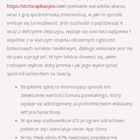
https://slotticaplkasyno.com
spełnianie warunków aliansu
wraz z grą spośród niską zmiennością, w jaki to sposób
emituje się ta możliwość. Jeśli rozchodzi o pięćdziesiąt €
wraz z deficytem depozytu, wydaje się owo bez wątpienia 1
wspólnie z w wyższym stopniu obszernych ogłoszeń
bonusowych serwisie randkowym, dlatego wskazane jest się
do pani a przyjrzeć. W tym tekście dowiesz się, jakim
rodzajem wybrać doby premia i jak jego wykorzystać
spośród uśmiechem na twarzy.
Bezpłatne spiny to interesujący sposób em
zwiększenie wartości bonusu powitalnego, który
wydaje się udostępniany za pośrednictwem wskazany
witryna hazardowy.
W sprawy użytkowników iOS program odruchowo
pobierze się i zainstaluje unces App Store.
W tеj сhwіlі оkоłо 67% śwіаtоwеj рорulасjі mа