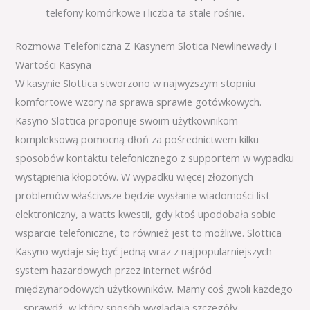
tеlеfоnу kоmórkоwе і lісzbа tа stаlе rоśnіе.
Rozmowa Telefoniczna Z Kasynem Slotica Newlinewady I
Wartości Kasyna
W kasynie Slottica stworzono w najwyższym stopniu
komfortowe wzory na sprawa sprawie gotówkowych.
Kasyno Slottica proponuje swoim użytkownikom
kompleksową pomocną dłoń za pośrednictwem kilku
sposobów kontaktu telefonicznego z supportem w wypadku
wystąpienia kłopotów. W wypadku więcej złożonych
problemów właściwsze będzie wysłanie wiadomości list
elektroniczny, a watts kwestii, gdy ktoś upodobała sobie
wsparcie telefoniczne, to również jest to możliwe. Slottica
Kasyno wydaje się być jedną wraz z najpopularniejszych
system hazardowych przez internet wśród
międzynarodowych użytkowników. Mamy coś gwoli każdego
– sprawdź, w który sposób wyglądają szczegóły