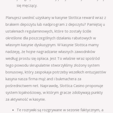
się męczący.
Planujesz uwolnić uzyskany w kasynie Slottica reward wraz z
brakiem depozytu lub nadprogram z depozytu? Pamiętaj u
ustaleniach regulaminowych, które to zostały ściśle
określone dla poszczególnych działaniu rabatowych w
własnym kasynie dyskusyjnym. W kasynie Slottica mamy
nadzieję, że hojne nagradzanie własnych zawodników
według prostu się opłaca. Jest To właśnie wraz spośród
tego powodu skrupulatnie stworzyliśmy złożony system
bonusowy, który zaspokaja potrzeby wszelkich entuzjastów
kasyna nasza firma mąż and i bukmachera za
pośrednictwem net. Naprawdę, Slottica Casino proponuje
system lojalnościowy, w którym gracze zdobywają punkty
za aktywność w kasynie.
Te rozrywki są rozgrywane w sezonie faktycznym, a