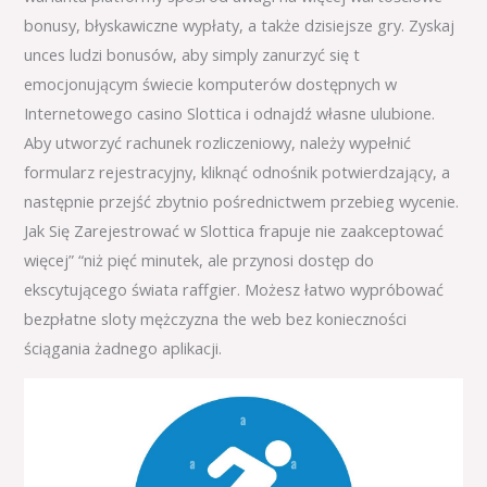
bonusy, błyskawiczne wypłaty, a także dzisiejsze gry. Zyskaj
unces ludzi bonusów, aby simply zanurzyć się t
emocjonującym świecie komputerów dostępnych w
Internetowego casino Slottica i odnajdź własne ulubione.
Aby utworzyć rachunek rozliczeniowy, należy wypełnić
formularz rejestracyjny, kliknąć odnośnik potwierdzający, a
następnie przejść zbytnio pośrednictwem przebieg wycenie.
Jak Się Zarejestrować w Slottica frapuje nie zaakceptować
więcej” “niż pięć minutek, ale przynosi dostęp do
ekscytującego świata raffgier. Możesz łatwo wypróbować
bezpłatne sloty mężczyzna the web bez konieczności
ściągania żadnego aplikacji.