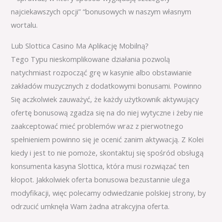
najciekawszych opcji” “bonusowych w naszym własnym
wortalu.
Lub Slottica Casino Ma Aplikację Mobilną?
Tego Typu nieskomplikowane działania pozwolą
natychmiast rozpocząć grę w kasynie albo obstawianie
zakładów muzycznych z dodatkowymi bonusami. Powinno
Się aczkolwiek zauważyć, że każdy użytkownik aktywujący
ofertę bonusową zgadza się na do niej wytyczne i żeby nie
zaakceptować mieć problemów wraz z pierwotnego
spełnieniem powinno się je ocenić zanim aktywacją. Z Kolei
kiedy i jest to nie pomoże, skontaktuj się spośród obsługą
konsumenta kasyna Slottica, która musi rozwiązać ten
kłopot. Jakkolwiek oferta bonusowa bezustannie ulega
modyfikacji, więc polecamy odwiedzanie polskiej strony, by
odrzucić umknęła Wam żadna atrakcyjna oferta.