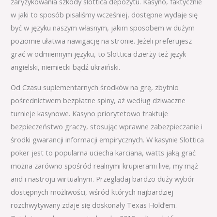
zaryzykowania szkody slottica depozytu. Kasyno, faktycznie
w jaki to sposób pisaliśmy wcześniej, dostępne wydaje się
być w języku naszym własnym, jakim sposobem w dużym
poziomie ułatwia nawigację na stronie. Jeżeli preferujesz
grać w odmiennym języku, to Slottica dzierży też język
angielski, niemiecki bądź ukraiński.
Od Czasu suplementarnych środków na grę, zbytnio
pośrednictwem bezpłatne spiny, aż według dziwaczne
turnieje kasynowe. Kasyno priorytetowo traktuje
bezpieczeństwo graczy, stosując wprawne zabezpieczanie i
środki gwarancji informacji empirycznych. W kasynie Slottica
poker jest to popularna uciecha karciana, watts jaką grać
można zarówno spośród realnymi krupierami live, my mąż
and i nastroju wirtualnym. Przeglądaj bardzo duży wybór
dostępnych możliwości, wśród których najbardziej
rozchwytywany zdaje się doskonały Texas Hold’em.