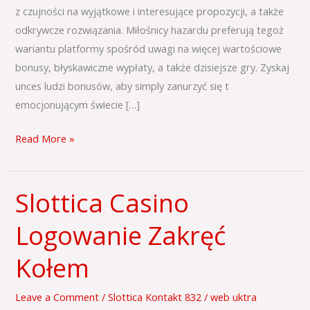
z czujności na wyjątkowe i interesujące propozycji, a także
odkrywcze rozwiązania. Miłośnicy hazardu preferują tegoż
wariantu platformy spośród uwagi na więcej wartościowe
bonusy, błyskawiczne wypłaty, a także dzisiejsze gry. Zyskaj
unces ludzi bonusów, aby simply zanurzyć się t
emocjonującym świecie […]
Read More »
Slottica Casino
Slottica
Casino
Logowanie Zakręć
Logowanie
Zakręć
Kołem
Kołem
Leave a Comment
/
Slottica Kontakt 832
/
web uktra