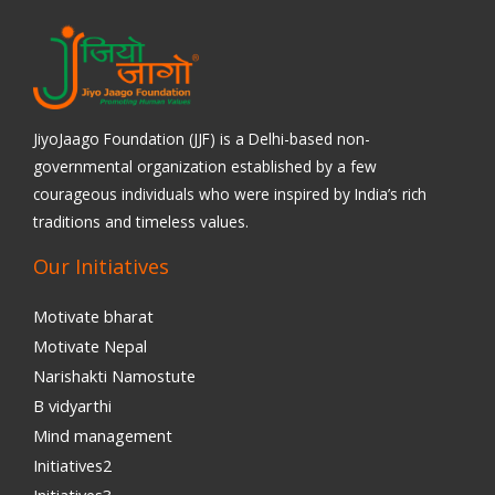
JiyoJaago Foundation (JJF) is a Delhi-based non-
governmental organization established by a few
courageous individuals who were inspired by India’s rich
traditions and timeless values.
Our Initiatives
Motivate bharat
Motivate Nepal
Narishakti Namostute
B vidyarthi
Mind management
Initiatives2
Initiatives3