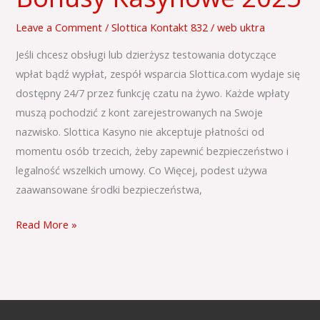
Kasynowe
Leave a Comment
/
Slottica Kontakt 832
/
web uktra
2025
Jeśli chcesz obsługi lub dzierżysz testowania dotyczące
wpłat bądź wypłat, zespół wsparcia Slottica.com wydaje się
dostępny 24/7 przez funkcję czatu na żywo. Każde wpłaty
muszą pochodzić z kont zarejestrowanych na Swoje
nazwisko. Slottica Kasyno nie akceptuje płatności od
momentu osób trzecich, żeby zapewnić bezpieczeństwo i
legalność wszelkich umowy. Co Więcej, podest używa
zaawansowane środki bezpieczeństwa,
Read More »