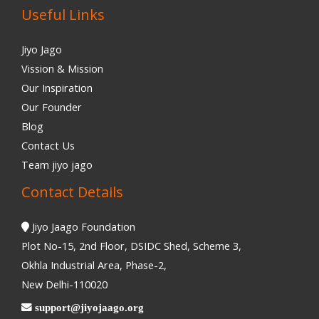
Useful Links
Jiyo Jago
Vission & Mission
Our Inspiration
Our Founder
Blog
Contact Us
Team jiyo jago
Contact Details
Jiyo Jaago Foundation
Plot No-15, 2nd Floor, DSIDC Shed, Scheme 3,
Okhla Industrial Area, Phase-2,
New Delhi-110020
support@jiyojaago.org