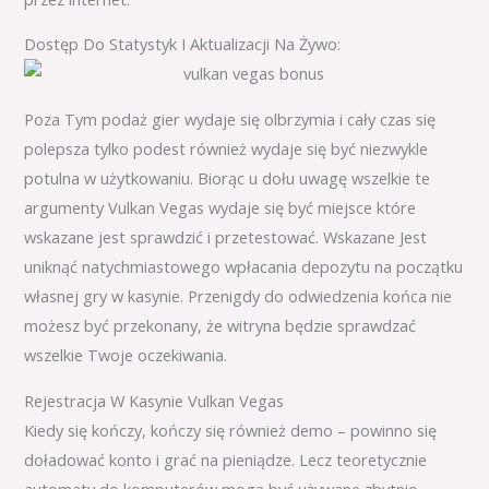
Dostęp Do Statystyk I Aktualizacji Na Żywo:
Poza Tym podaż gier wydaje się olbrzymia i cały czas się
polepsza tylko podest również wydaje się być niezwykle
potulna w użytkowaniu. Biorąc u dołu uwagę wszelkie te
argumenty Vulkan Vegas wydaje się być miejsce które
wskazane jest sprawdzić i przetestować. Wskazane Jest
uniknąć natychmiastowego wpłacania depozytu na początku
własnej gry w kasynie. Przenigdy do odwiedzenia końca nie
możesz być przekonany, że witryna będzie sprawdzać
wszelkie Twoje oczekiwania.
Rejestracja W Kasynie Vulkan Vegas
Kiedy się kończy, kończy się również demo – powinno się
doładować konto i grać na pieniądze. Lecz teoretycznie
automaty do komputerów mogą być używane zbytnio