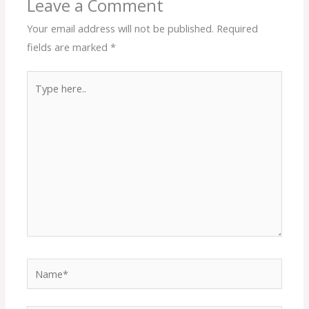
Leave a Comment
Your email address will not be published.
Required
fields are marked
*
Type
here..
Name*