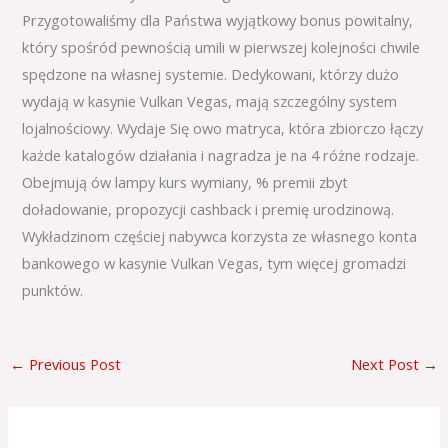
Przygotowaliśmy dla Państwa wyjątkowy bonus powitalny,
który spośród pewnością umili w pierwszej kolejności chwile
spędzone na własnej systemie. Dedykowani, którzy dużo
wydają w kasynie Vulkan Vegas, mają szczególny system
lojalnościowy. Wydaje Się owo matryca, która zbiorczo łączy
każde katalogów działania i nagradza je na 4 różne rodzaje.
Obejmują ów lampy kurs wymiany, % premii zbyt
doładowanie, propozycji cashback i premię urodzinową.
Wykładzinom częściej nabywca korzysta ze własnego konta
bankowego w kasynie Vulkan Vegas, tym więcej gromadzi
punktów.
←
Previous Post
Next Post
→