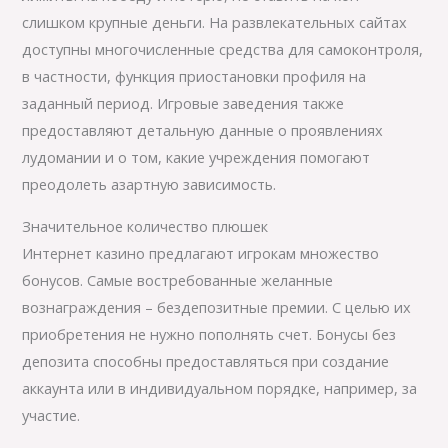
слишком крупные деньги. На развлекательных сайтах
доступны многочисленные средства для самоконтроля,
в частности, функция приостановки профиля на
заданный период. Игровые заведения также
предоставляют детальную данные о проявлениях
лудомании и о том, какие учреждения помогают
преодолеть азартную зависимость.
Значительное количество плюшек
Интернет казино предлагают игрокам множество
бонусов. Самые востребованные желанные
вознаграждения – бездепозитные премии. С целью их
приобретения не нужно пополнять счет. Бонусы без
депозита способны предоставляться при создание
аккаунта или в индивидуальном порядке, например, за
участие.