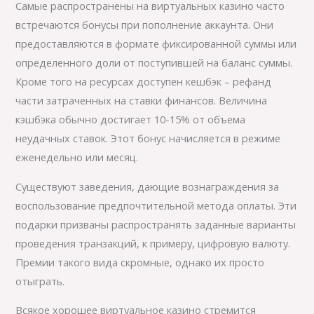
Самые распространены на виртуальных казино часто
встречаются бонусы при пополнение аккаунта. Они
предоставляются в формате фиксированной суммы или
определенного доли от поступившей на баланс суммы.
Кроме того на ресурсах доступен кешбэк – рефанд
части затраченных на ставки финансов. Величина
кэшбэка обычно достигает 10-15% от объема
неудачных ставок. Этот бонус начисляется в режиме
еженедельно или месяц.
Существуют заведения, дающие вознаграждения за
воспользование предпочтительной метода оплаты. Эти
подарки призваны распространять заданные варианты
проведения транзакций, к примеру, цифровую валюту.
Премии такого вида скромные, однако их просто
отыграть.
Всякое хорошее виртуальное казино стремится