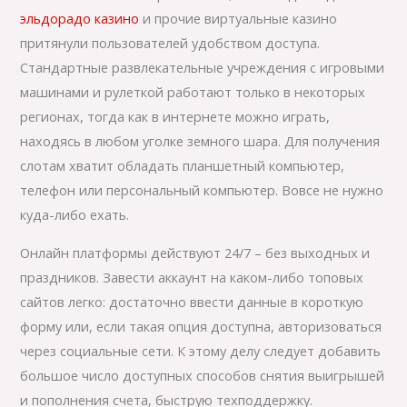
эльдорадо казино
и прочие виртуальные казино
притянули пользователей удобством доступа.
Стандартные развлекательные учреждения с игровыми
машинами и рулеткой работают только в некоторых
регионах, тогда как в интернете можно играть,
находясь в любом уголке земного шара. Для получения
слотам хватит обладать планшетный компьютер,
телефон или персональный компьютер. Вовсе не нужно
куда-либо ехать.
Онлайн платформы действуют 24/7 – без выходных и
праздников. Завести аккаунт на каком-либо топовых
сайтов легко: достаточно ввести данные в короткую
форму или, если такая опция доступна, авторизоваться
через социальные сети. К этому делу следует добавить
большое число доступных способов снятия выигрышей
и пополнения счета, быструю техподдержку.