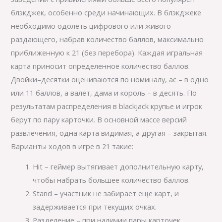
блэкджек, особенно среди начинающих. В блэкджеке
необходимо одолеть цифрового или живого
раздающего, набрав количество баллов, максимально
приближенную к 21 (без перебора). Каждая игральная
карта приносит определенное количество баллов.
Двойки–десятки оцениваются по номиналу, ас – в одно
или 11 баллов, а валет, дама и король – в десять. По
результатам распределения в blackjack крупье и игрок
берут по пару карточки. В основной массе версий
развлечения, одна карта видимая, а другая – закрытая.
Варианты ходов в игре в 21 такие:
Hit – геймер вытягивает дополнительную карту,
чтобы набрать большее количество баллов.
Stand – участник не забирает еще карт, и
задерживается при текущих очках.
Разделение – при наличии пары карточек