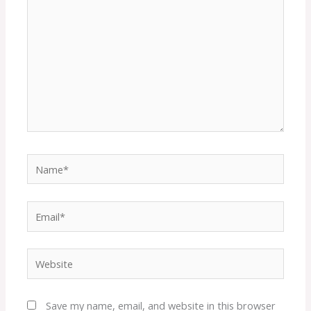
Name*
Email*
Website
Save my name, email, and website in this browser