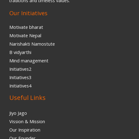
traditions and timeless values.
Our Initiatives
Motivate bharat
Motivate Nepal
Narishakti Namostute
B vidyarthi
Mind management
Initiatives2
Initiatives3
Initiatives4
Useful Links
Jiyo Jago
Vission & Mission
Our Inspiration
Our Founder