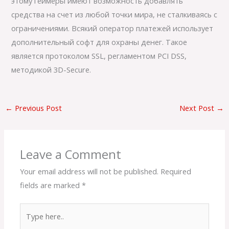
этому геймеры имеют возможность добавлять
средства на счет из любой точки мира, не сталкиваясь с
ограничениями. Всякий оператор платежей использует
дополнительный софт для охраны денег. Такое
является протоколом SSL, регламентом PCI DSS,
методикой 3D-Secure.
←
Previous Post
Next Post
→
Leave a Comment
Your email address will not be published.
Required
fields are marked
*
Type
here..