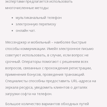
экспертами предлагается использовать
многочисленные методы:
мультиканальный телефон
электронную переписку
онлайн чат.
Мессенджер и мобильный – наиболее быстрые
способы коммуникации. Имейл электронное письмо
советуют использовать, в случае, если вопрос не
срочный. Операторы помогают с решением всех
вопросов, связанных с прохождения регистрации,
применения бонусов, проведения транзакций.
Специалисты способны предоставить URL-адреса на
зеркала ресурса, уведомить клиентов о деталях
загрузки софта на телефон.
Большое количество вариантов обходных путей