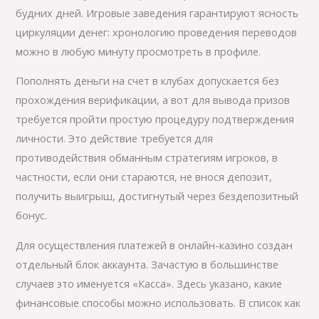
будних дней. Игровые заведения гарантируют ясность
циркуляции денег: хронологию проведения переводов
можно в любую минуту просмотреть в профиле.
Пополнять деньги на счет в клубах допускается без
прохождения верификации, а вот для вывода призов
требуется пройти простую процедуру подтверждения
личности. Это действие требуется для
противодействия обманным стратегиям игроков, в
частности, если они стараются, не внося депозит,
получить выигрыш, достигнутый через бездепозитный
бонус.
Для осуществления платежей в онлайн-казино создан
отдельный блок аккаунта. Зачастую в большинстве
случаев это именуется «Касса». Здесь указано, какие
финансовые способы можно использовать. В список как