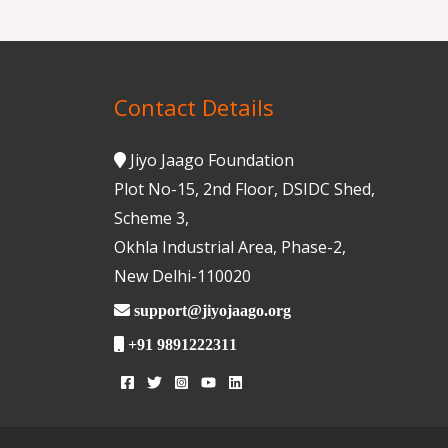
Contact Details
Jiyo Jaago Foundation
Plot No-15, 2nd Floor, DSIDC Shed,
Scheme 3,
Okhla Industrial Area, Phase-2,
New Delhi-110020
support@jiyojaago.org
+91 9891222311