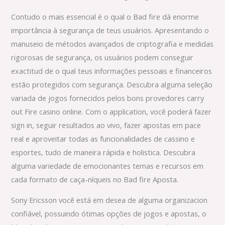
Contudo o mais essencial é o qual o Bad fire dá enorme
importância à segurança de teus usuários. Apresentando o
manuseio de métodos avançados de criptografia e medidas
rigorosas de segurança, os usuários podem conseguir
exactitud de o qual teus informações pessoais e financeiros
estão protegidos com segurança. Descubra alguma seleção
variada de jogos fornecidos pelos bons provedores carry
out Fire casino online. Com o application, você poderá fazer
sign in, seguir resultados ao vivo, fazer apostas em pace
real e aproveitar todas as funcionalidades de cassino e
esportes, tudo de maneira rápida e holistica. Descubra
alguma variedade de emocionantes temas e recursos em
cada formato de caça-níqueis no Bad fire Aposta.
Sony Ericsson você está em desea de alguma organizacion
confiável, possuindo ótimas opções de jogos e apostas, o