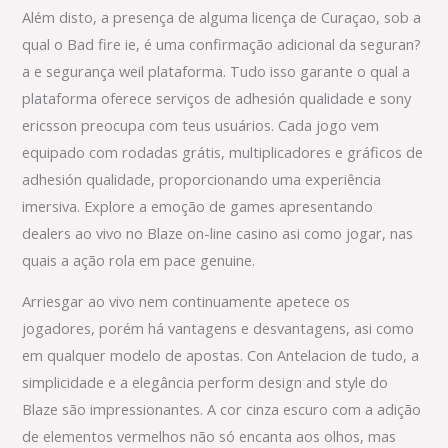
Além disto, a presença de alguma licença de Curaçao, sob a
qual o Bad fire ie, é uma confirmação adicional da seguran?
a e segurança weil plataforma. Tudo isso garante o qual a
plataforma oferece serviços de adhesión qualidade e sony
ericsson preocupa com teus usuários. Cada jogo vem
equipado com rodadas grátis, multiplicadores e gráficos de
adhesión qualidade, proporcionando uma experiência
imersiva. Explore a emoção de games apresentando
dealers ao vivo no Blaze on-line casino asi como jogar, nas
quais a ação rola em pace genuine.
Arriesgar ao vivo nem continuamente apetece os
jogadores, porém há vantagens e desvantagens, asi como
em qualquer modelo de apostas. Con Antelacion de tudo, a
simplicidade e a elegância perform design and style do
Blaze são impressionantes. A cor cinza escuro com a adição
de elementos vermelhos não só encanta aos olhos, mas