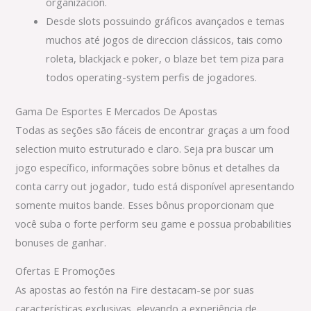
organizacion.
Desde slots possuindo gráficos avançados e temas
muchos até jogos de direccion clássicos, tais como
roleta, blackjack e poker, o blaze bet​ tem piza para
todos operating-system perfis de jogadores.
Gama De Esportes E Mercados De Apostas
Todas as seções são fáceis de encontrar graças a um food
selection muito estruturado e claro. Seja pra buscar um
jogo específico, informações sobre bônus et detalhes da
conta carry out jogador, tudo está disponível apresentando
somente muitos bande. Esses bônus proporcionam que
você suba o forte perform seu game e possua probabilities
bonuses de ganhar.
Ofertas E Promoções
As apostas ao festón na Fire destacam-se por suas
características exclusivas, elevando a experiência de