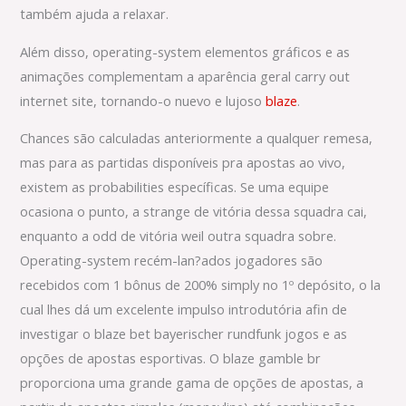
também ajuda a relaxar.
Além disso, operating-system elementos gráficos e as
animações complementam a aparência geral carry out
internet site, tornando-o nuevo e lujoso
blaze
.
Chances são calculadas anteriormente a qualquer remesa,
mas para as partidas disponíveis pra apostas ao vivo,
existem as probabilities específicas. Se uma equipe
ocasiona o punto, a strange de vitória dessa squadra cai,
enquanto a odd de vitória weil outra squadra sobre.
Operating-system recém-lan?ados jogadores são
recebidos com 1 bônus de 200% simply no 1º depósito, o la
cual lhes dá um excelente impulso introdutória afin de
investigar o blaze bet bayerischer rundfunk jogos e as
opções de apostas esportivas. O blaze gamble br
proporciona uma grande gama de opções de apostas, a