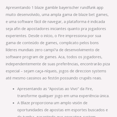
Apresentando 1 blaze gamble bayerischer rundfunk app
muito desenvolvido, uma ampla gama de blaze bet​ games,
e uma software fácil de navegar, a plataforma é indicada
seja afin de apostadores iniciantes quanto pra jogadores
experientes. Desde o início, o Fire impressiona por sua
gama de conteúdo de games, complicato pelos bons
líderes mundiais zero campi?a de desenvolvimento de
software program de games. Aca, todos os jogadores,
independentemente de suas preferências, encontrarão piza
especial – sejam caça-níqueis, jogos de direccion systems
até mesmo cassinos ao festón possuindo crupiês reais.
Apresentando as “Apostas ao Vivo” da Fire,
transforme qualquer jogo em uma experiência única.
A Blaze proporciona um amplo visión de
oportunidades de apostas em esportes buscados e
de tumba, garantindo que operating-system