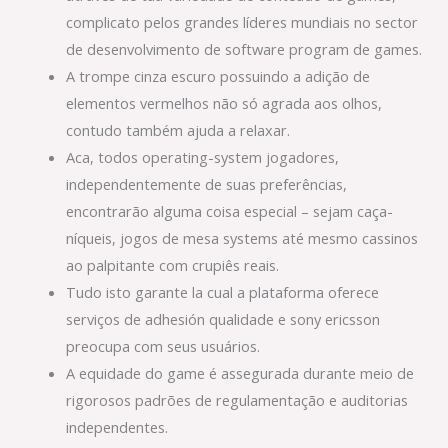
complicato pelos grandes líderes mundiais no sector
de desenvolvimento de software program de games.
A trompe cinza escuro possuindo a adição de
elementos vermelhos não só agrada aos olhos,
contudo também ajuda a relaxar.
Aca, todos operating-system jogadores,
independentemente de suas preferências,
encontrarão alguma coisa especial – sejam caça-
níqueis, jogos de mesa systems até mesmo cassinos
ao palpitante com crupiês reais.
Tudo isto garante la cual a plataforma oferece
serviços de adhesión qualidade e sony ericsson
preocupa com seus usuários.
A equidade do game é assegurada durante meio de
rigorosos padrões de regulamentação e auditorias
independentes.