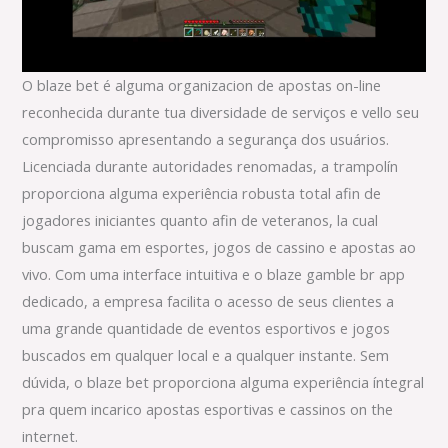
O blaze bet​ é alguma organizacion de apostas on-line
reconhecida durante tua diversidade de serviços e vello seu
compromisso apresentando a segurança dos usuários.
Licenciada durante autoridades renomadas, a trampolín
proporciona alguma experiência robusta total afin de
jogadores iniciantes quanto afin de veteranos, la cual
buscam gama em esportes, jogos de cassino e apostas ao
vivo. Com uma interface intuitiva e o blaze gamble br app
dedicado, a empresa facilita o acesso de seus clientes a
uma grande quantidade de eventos esportivos e jogos
buscados em qualquer local e a qualquer instante. Sem
dúvida, o blaze bet​ proporciona alguma experiência íntegral
pra quem incarico apostas esportivas e cassinos on the
internet.