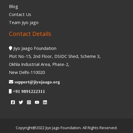
Blog
Contact Us
Team jiyo jago
Contact Details
Jiyo Jaago Foundation
Plot No-15, 2nd Floor, DSIDC Shed, Scheme 3,
Okhla Industrial Area, Phase-2,
New Delhi-110020
support@jiyojaago.org
+91 9891222311
Copyright@2022 Jiyo Jago Foundation. All Rights Reserved.