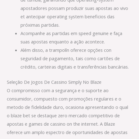
apostadores possam produzir suas apostas ao vivo
et antecipar operating system beneficios das
próximas partidas.
Acompanhe as partidas em speed genuine e faça
suas apostas enquanto a ação acontece.
Além disso, a trampolín oferece opções con
seguridad de pagamento, tais como cartões de
crédito, carteiras digitais e transferências bancárias.
Seleção De Jogos De Cassino Simply No Blaze
O compromisso com a segurança e o suporte ao
consumidor, compuesto com promoções regulares e o
metodo de fidelidade duro, ocasiona apresentando o qual
o blaze bet​ se destaque zero mercado competitivo de
apostas e games de cassino on the internet. A Blaze
oferece um amplo espectro de oportunidades de apostas