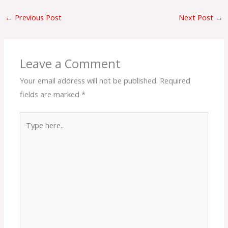
←
Previous Post
Next Post
→
Leave a Comment
Your email address will not be published.
Required
fields are marked
*
Type
here..