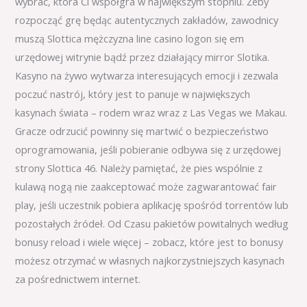
wybrać, która Ci współgra w największym stopniu. Żeby
rozpocząć grę będąc autentycznych zakładów, zawodnicy
muszą Slottica mężczyzna line casino logon się em
urzędowej witrynie bądź przez działający mirror Slotika.
Kasyno na żywo wytwarza interesujących emocji i zezwala
poczuć nastrój, który jest to panuje w największych
kasynach świata – rodem wraz wraz z Las Vegas we Makau.
Gracze odrzucić powinny się martwić o bezpieczeństwo
oprogramowania, jeśli pobieranie odbywa się z urzędowej
strony Slottica 46. Należy pamiętać, że pies wspólnie z
kulawą nogą nie zaakceptować może zagwarantować fair
play, jeśli uczestnik pobiera aplikację spośród torrentów lub
pozostałych źródeł. Od Czasu pakietów powitalnych według
bonusy reload i wiele więcej – zobacz, które jest to bonusy
możesz otrzymać w własnych najkorzystniejszych kasynach
za pośrednictwem internet.