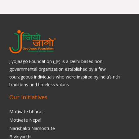
JiyoJaago Foundation (JJF) is a Delhi-based non-
governmental organization established by a few
courageous individuals who were inspired by India’s rich
traditions and timeless values.
Our Initiatives
Motivate bharat
Motivate Nepal
Narishakti Namostute
B vidyarthi