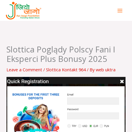
Skip
to
content
Slottica Poglądy Polscy Fani I
Eksperci Plus Bonusy 2025
Leave a Comment
/
Slottica Kontakt 964
/ By
web uktra