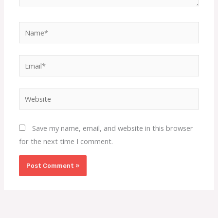
Name*
Email*
Website
Save my name, email, and website in this browser
for the next time I comment.