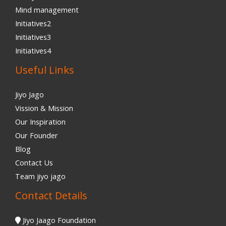
Mind management
Initiatives2
Initiatives3
Initiatives4
Useful Links
Jiyo Jago
Vission & Mission
Our Inspiration
Our Founder
Blog
Contact Us
Team jiyo jago
Contact Details
Jiyo Jaago Foundation