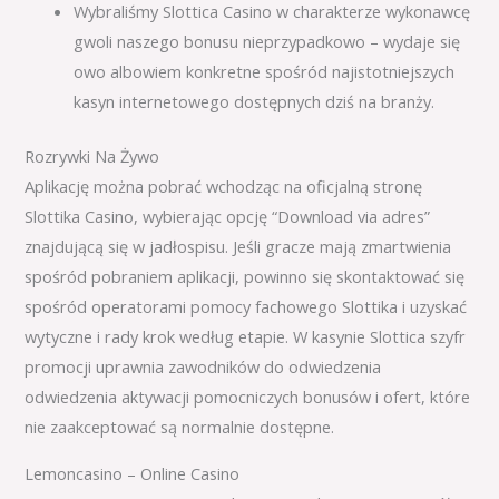
Wybraliśmy Slottica Casino w charakterze wykonawcę
gwoli naszego bonusu nieprzypadkowo – wydaje się
owo albowiem konkretne spośród najistotniejszych
kasyn internetowego dostępnych dziś na branży.
Rozrywki Na Żywo
Aplikację można pobrać wchodząc na oficjalną stronę
Slottika Casino, wybierając opcję “Download via adres”
znajdującą się w jadłospisu. Jeśli gracze mają zmartwienia
spośród pobraniem aplikacji, powinno się skontaktować się
spośród operatorami pomocy fachowego Slottika i uzyskać
wytyczne i rady krok według etapie. W kasynie Slottica szyfr
promocji uprawnia zawodników do odwiedzenia
odwiedzenia aktywacji pomocniczych bonusów i ofert, które
nie zaakceptować są normalnie dostępne.
Lemoncasino – Online Casino