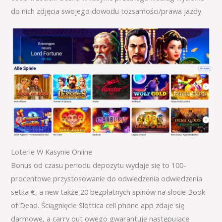
do nich zdjęcia swojego dowodu tożsamości/prawa jazdy.
Loterie W Kasynie Online
Bonus od czasu periodu depozytu wydaje się to 100-
procentowe przystosowanie do odwiedzenia odwiedzenia
setka €, a new także 20 bezpłatnych spinów na slocie Book
of Dead. Ściągnięcie Slottica cell phone app zdaje się
darmowe, a carry out owego gwarantuje następujące