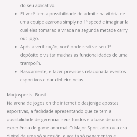
do seu aplicativo.
Et você tem a possibilidade de admitir na vitória de
uma equipe azarona simply no 1º speed e imaginar la
cual eles tomarão a virada na segunda metade carry
out jogo.
Após a verificação, você pode realizar seu 1º
depósito e visitar muchas as funcionalidades de uma
trampolín.
Basicamente, é fazer previsões relacionada eventos
esportivos e dar dinheiro nelas.
Marjosports Brasil
Na arena de jogos on the internet e dasjenige apostas
esportivas, a facilidade apresentando que ze tem a
possibilidade de gerenciar seus fundos é a base de uma
experiência de game anormal. O Major Sport adotou a era
digital de uma só sucesión, e aceita só pagamentos e