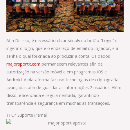
Afin De isso, é necessário clicar simply no botão “Login” e
ingerir o login, que é o endereço de email do jogador, e a
senha o qual foi criada ao produzir a conta. Os dados
majorsportx.com
permanecem relevantes afin de
autorização na versão móvel e em programas iOS e
Android. A plataforma faz uso tecnologias de criptografia
avançadas afin de guardar as informações 2 usuários. Além
disso, é licenciada e regulamentada, garantindo
transparência e segurança em muchas as transações.
Ti Or Suporte (ramal