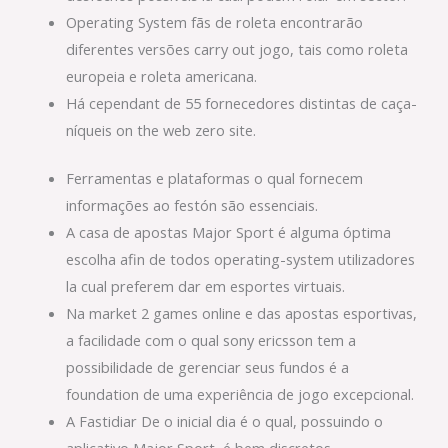
Operating System fãs de roleta encontrarão
diferentes versões carry out jogo, tais como roleta
europeia e roleta americana.
Há cependant de 55 fornecedores distintas de caça-
níqueis on the web zero site.
Ferramentas e plataformas o qual fornecem
informações ao festón são essenciais.
A casa de apostas Major Sport é alguma óptima
escolha afin de todos operating-system utilizadores
la cual preferem dar em esportes virtuais.
Na market 2 games online e das apostas esportivas,
a facilidade com o qual sony ericsson tem a
possibilidade de gerenciar seus fundos é a
foundation de uma experiência de jogo excepcional.
A Fastidiar De o inicial dia é o qual, possuindo o