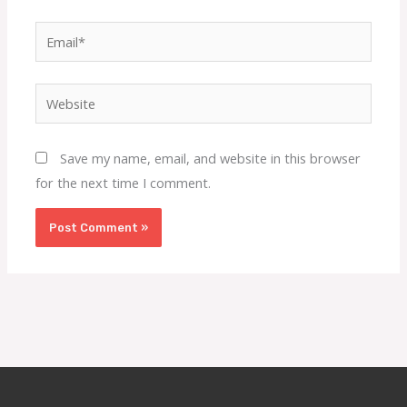
Email*
Website
Save my name, email, and website in this browser
for the next time I comment.