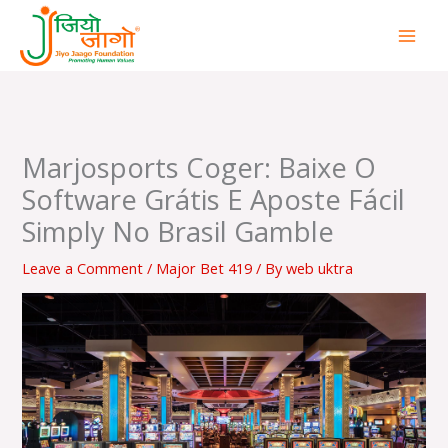
Skip
to
content
Marjosports Coger: Baixe O
Software Grátis E Aposte Fácil
Simply No Brasil Gamble
Leave a Comment
/
Major Bet 419
/ By
web uktra