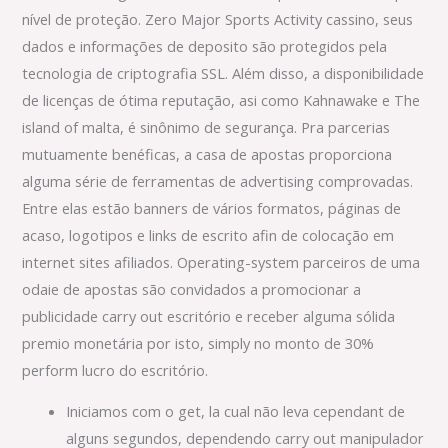
nível de proteção. Zero Major Sports Activity cassino, seus
dados e informações de deposito são protegidos pela
tecnologia de criptografia SSL. Além disso, a disponibilidade
de licenças de ótima reputação, asi como Kahnawake e The
island of malta, é sinônimo de segurança. Pra parcerias
mutuamente benéficas, a casa de apostas proporciona
alguma série de ferramentas de advertising comprovadas.
Entre elas estão banners de vários formatos, páginas de
acaso, logotipos e links de escrito afin de colocação em
internet sites afiliados. Operating-system parceiros de uma
odaie de apostas são convidados a promocionar a
publicidade carry out escritório e receber alguma sólida
premio monetária por isto, simply no monto de 30%
perform lucro do escritório.
Iniciamos com o get, la cual não leva cependant de
alguns segundos, dependendo carry out manipulador