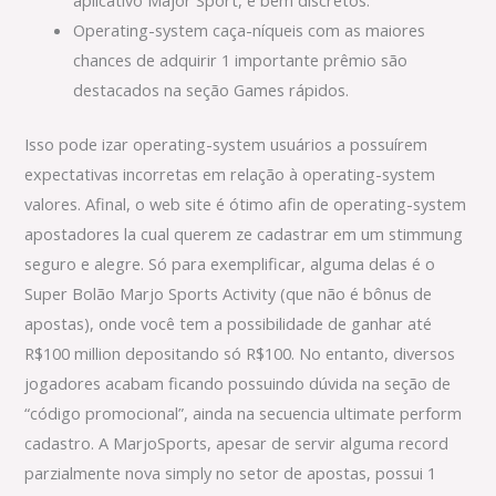
aplicativo Major Sport, é bem discretos.
Operating-system caça-níqueis com as maiores
chances de adquirir 1 importante prêmio são
destacados na seção Games rápidos.
Isso pode izar operating-system usuários a possuírem
expectativas incorretas em relação à operating-system
valores. Afinal, o web site é ótimo afin de operating-system
apostadores la cual querem ze cadastrar em um stimmung
seguro e alegre. Só para exemplificar, alguma delas é o
Super Bolão Marjo Sports Activity (que não é bônus de
apostas), onde você tem a possibilidade de ganhar até
R$100 million depositando só R$100. No entanto, diversos
jogadores acabam ficando possuindo dúvida na seção de
“código promocional”, ainda na secuencia ultimate perform
cadastro. A MarjoSports, apesar de servir alguma record
parzialmente nova simply no setor de apostas, possui 1