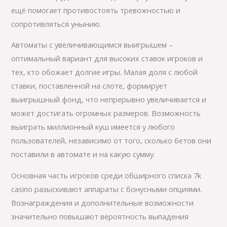
ещё помогает противостоять тревожностью и
сопротивляться унынию.
Автоматы с увеличивающимся выигрышем –
оптимальный вариант для высоких ставок игроков и
тех, кто обожает долгие игры. Малая доля с любой
ставки, поставленной на слоте, формирует
выигрышный фонд, что непрерывно увеличивается и
может достигать огромных размеров. Возможность
выиграть миллионный куш имеется у любого
пользователей, независимо от того, сколько бетов они
поставили в автомате и на какую сумму.
Основная часть игроков среди обширного списка 7k
casino разыскивают аппараты с бонусными опциями.
Вознаграждения и дополнительные возможности
значительно повышают вероятность выпадения