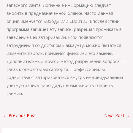
запасного сайта. Логинные информацию следует
вносить в предназначенной бланке. Часто данная
опция именуется «Вход» или «Войти». Впоследствии
программа запишет эту запись, разрешая проникать в
заведение без авторизации. Если появляются
затруднения со доступом к аккаунту, можно пытаться
изменить пароль, применяя функцией его замены.
Дополнительный другой метод разрешения вопроса —
связь к операторам саппорта. Профессионалы
содействуют авторизоваться внутрь индивидуальный
учетную запись либо дадут возможность открыть
свежий.
←
Previous Post
Next Post
→