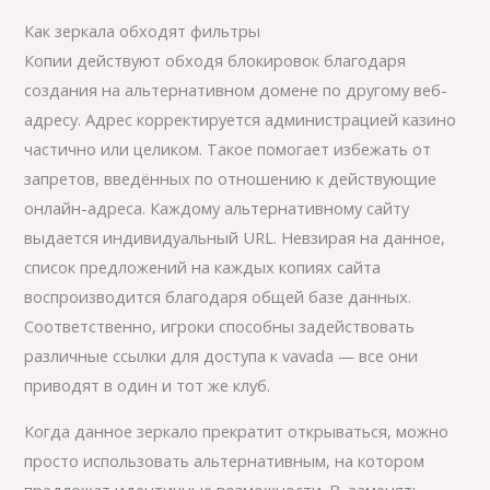
Как зеркала обходят фильтры
Копии действуют обходя блокировок благодаря
создания на альтернативном домене по другому веб-
адресу. Адрес корректируется администрацией казино
частично или целиком. Такое помогает избежать от
запретов, введённых по отношению к действующие
онлайн-адреса. Каждому альтернативному сайту
выдается индивидуальный URL. Невзирая на данное,
список предложений на каждых копиях сайта
воспроизводится благодаря общей базе данных.
Соответственно, игроки способны задействовать
различные ссылки для доступа к vavada — все они
приводят в один и тот же клуб.
Когда данное зеркало прекратит открываться, можно
просто использовать альтернативным, на котором
предложат идентичные возможности. В, заменять