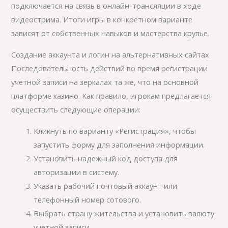
подключается на связь в онлайн-трансляции в ходе
видеострима. Итоги игры в конкретном варианте
зависят от собственных навыков и мастерства крупье.
Создание аккаунта и логин на альтернативных сайтах
Последовательность действий во время регистрации
учетной записи на зеркалах та же, что на основной
платформе казино. Как правило, игрокам предлагается
осуществить следующие операции:
Кликнуть по варианту «Регистрация», чтобы
запустить форму для заполнения информации.
Установить надежный код доступа для
авторизации в систему.
Указать рабочий почтовый аккаунт или
телефонный номер сотового.
Выбрать страну жительства и установить валюту
учетной записи.