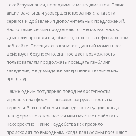
техобслуживания, проводимых менеджментом. Такие
акции важны для усовершенствования стандарта
сервиса и добавления дополнительных предложений.
Часто такие сессии продолжаются несколько часов.
Действия проводятся, обычно, только на официальном
веб-сайте. Посещая его копиях в данный момент все
действует безупречно. Данное дает возможность
пользователям продолжать посещать гэмблинг-
заведение, не дожидаясь завершения технических
процедур.
Также одним популярная повод недоступности
игровых платформ — высокие загруженность на
серверы. Эти проблемы приводят к ситуации, когда
платформа не открывается или начинает работать
некорректно. Такие неудобства как правило
происходят по выходным, когда платформы посещают