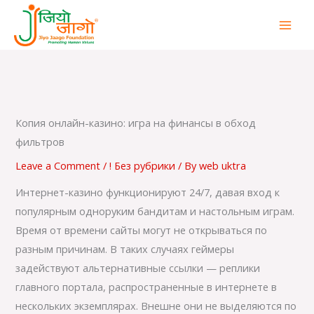
Skip
to
content
Копия онлайн-казино: игра на финансы в обход
фильтров
Leave a Comment
/
! Без рубрики
/ By
web uktra
Интернет-казино функционируют 24/7, давая вход к
популярным одноруким бандитам и настольным играм.
Время от времени сайты могут не открываться по
разным причинам. В таких случаях геймеры
задействуют альтернативные ссылки — реплики
главного портала, распространенные в интернете в
нескольких экземплярах. Внешне они не выделяются по