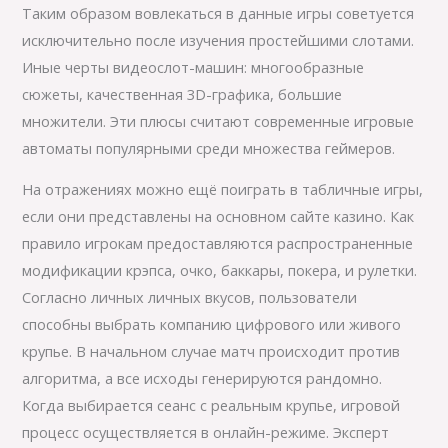
Таким образом вовлекаться в данные игры советуется
исключительно после изучения простейшими слотами.
Иные черты видеослот-машин: многообразные
сюжеты, качественная 3D-графика, большие
множители. Эти плюсы считают современные игровые
автоматы популярными среди множества геймеров.
На отражениях можно ещё поиграть в табличные игры,
если они представлены на основном сайте казино. Как
правило игрокам предоставляются распространенные
модификации крэпса, очко, баккары, покера, и рулетки.
Согласно личных личных вкусов, пользователи
способны выбрать компанию цифрового или живого
крупье. В начальном случае матч происходит против
алгоритма, а все исходы генерируются рандомно.
Когда выбирается сеанс с реальным крупье, игровой
процесс осуществляется в онлайн-режиме. Эксперт