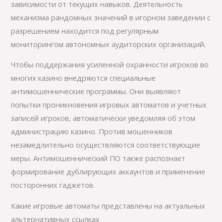
зависимости от текущих навыков. Деятельность
механизма рандомных значений в игорном заведении с
разрешением находится под регулярным
мониторингом автономных аудиторских организаций.
Чтобы поддержания усиленной охранности игроков во
многих казино внедряются специальные
антимошеннические программы. Они выявляют
попытки проникновения игровых автоматов и учетных
записей игроков, автоматически уведомляя об этом
администрацию казино. Против мошенников
незамедлительно осуществляются соответствующие
меры. Антимошеннический ПО также распознает
формирование дублирующих аккаунтов и применение
посторонних гаджетов.
Какие игровые автоматы представлены на актуальных
альтернативных ссылках