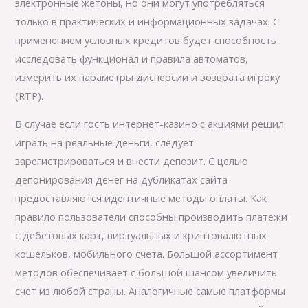
электронные жетоны, но они могут употребляться
только в практических и информационных задачах. С
применением условных кредитов будет способность
исследовать функционал и правила автоматов,
измерить их параметры дисперсии и возврата игроку
(RTP).
В случае если гость интернет-казино с акциями решил
играть на реальные деньги, следует
зарегистрироваться и внести депозит. С целью
депонирования денег на дубликатах сайта
предоставляются идентичные методы оплаты. Как
правило пользователи способны производить платежи
с дебетовых карт, виртуальных и криптовалютных
кошельков, мобильного счета. Большой ассортимент
методов обеспечивает с большой шансом увеличить
счет из любой страны. Аналогичные самые платформы