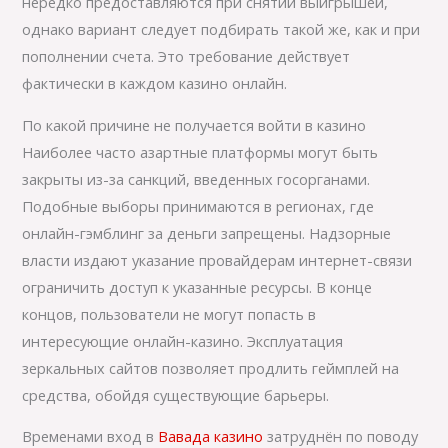
нередко предоставляются при снятии выигрышей,
однако вариант следует подбирать такой же, как и при
пополнении счета. Это требование действует
фактически в каждом казино онлайн.
По какой причине не получается войти в казино
Наиболее часто азартные платформы могут быть
закрыты из-за санкций, введенных госорганами.
Подобные выборы принимаются в регионах, где
онлайн-гэмблинг за деньги запрещены. Надзорные
власти издают указание провайдерам интернет-связи
ограничить доступ к указанные ресурсы. В конце
концов, пользователи не могут попасть в
интересующие онлайн-казино. Эксплуатация
зеркальных сайтов позволяет продлить геймплей на
средства, обойдя существующие барьеры.
Временами вход в
Вавада казино
затруднён по поводу