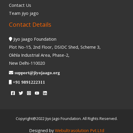
Contact Us
Team jiyo jago
Contact Details
Jiyo Jaago Foundation
Plot No-15, 2nd Floor, DSIDC Shed, Scheme 3,
Okhla Industrial Area, Phase-2,
New Delhi-110020
support@jiyojaago.org
+91 9891222311
Copyright@2022 Jiyo Jago Foundation. All Rights Reserved.
Designed by
Webultrasolution Pvt.Ltd