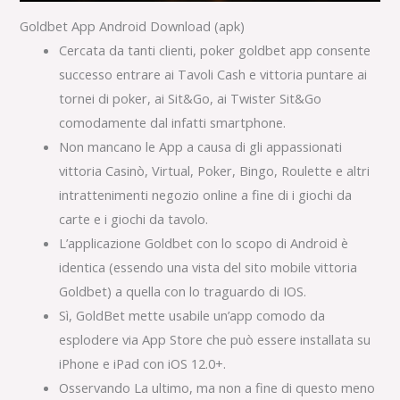
Goldbet App Android Download (apk)
Cercata da tanti clienti, poker goldbet app consente
successo entrare ai Tavoli Cash e vittoria puntare ai
tornei di poker, ai Sit&Go, ai Twister Sit&Go
comodamente dal infatti smartphone.
Non mancano le App a causa di gli appassionati
vittoria Casinò, Virtual, Poker, Bingo, Roulette e altri
intrattenimenti negozio online a fine di i giochi da
carte e i giochi da tavolo.
L’applicazione Goldbet con lo scopo di Android è
identica (essendo una vista del sito mobile vittoria
Goldbet) a quella con lo traguardo di IOS.
Sì, GoldBet mette usabile un’app comodo da
esplodere via App Store che può essere installata su
iPhone e iPad con iOS 12.0+.
Osservando La ultimo, ma non a fine di questo meno