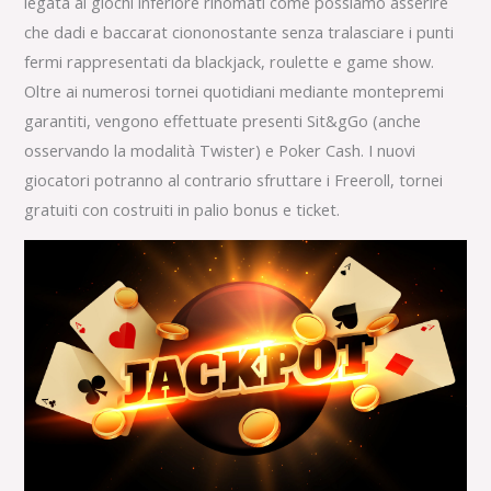
legata ai giochi inferiore rinomati come possiamo asserire
che dadi e baccarat ciononostante senza tralasciare i punti
fermi rappresentati da blackjack, roulette e game show.
Oltre ai numerosi tornei quotidiani mediante montepremi
garantiti, vengono effettuate presenti Sit&gGo (anche
osservando la modalità Twister) e Poker Cash. I nuovi
giocatori potranno al contrario sfruttare i Freeroll, tornei
gratuiti con costruiti in palio bonus e ticket.