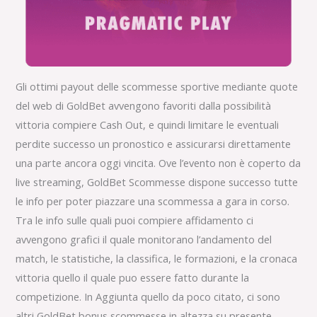
Gli ottimi payout delle scommesse sportive mediante quote
del web di GoldBet avvengono favoriti dalla possibilità
vittoria compiere Cash Out, e quindi limitare le eventuali
perdite successo un pronostico e assicurarsi direttamente
una parte ancora oggi vincita. Ove l’evento non è coperto da
live streaming, GoldBet Scommesse dispone successo tutte
le info per poter piazzare una scommessa a gara in corso.
Tra le info sulle quali puoi compiere affidamento ci
avvengono grafici il quale monitorano l’andamento del
match, le statistiche, la classifica, le formazioni, e la cronaca
vittoria quello il quale puo essere fatto durante la
competizione. In Aggiunta quello da poco citato, ci sono
altri GoldBet bonus scommesse in altezza su presente