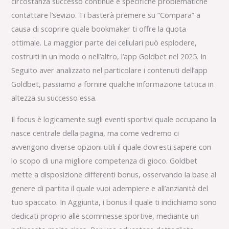
circostanza successo continue e specifiche problematiche
contattare l’sevizio. Ti basterà premere su “Compara” a
causa di scoprire quale bookmaker ti offre la quota
ottimale. La maggior parte dei cellulari può esplodere,
costruiti in un modo o nell’altro, l’app Goldbet nel 2025. In
Seguito aver analizzato nel particolare i contenuti dell’app
Goldbet, passiamo a fornire qualche informazione tattica in
altezza su successo essa.
Il focus è logicamente sugli eventi sportivi quale occupano la
nasce centrale della pagina, ma come vedremo ci
avvengono diverse opzioni utili il quale dovresti sapere con
lo scopo di una migliore competenza di gioco. Goldbet
mette a disposizione differenti bonus, osservando la base al
genere di partita il quale vuoi adempiere e all’anzianità del
tuo spaccato. In Aggiunta, i bonus il quale ti indichiamo sono
dedicati proprio alle scommesse sportive, mediante un