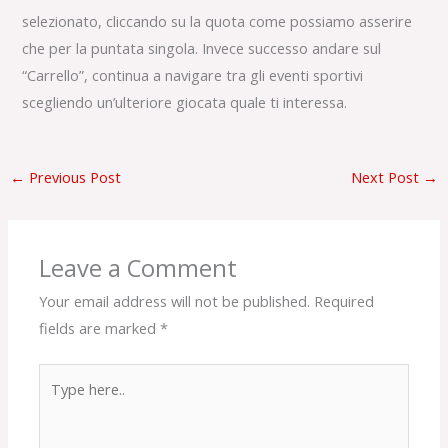
selezionato, cliccando su la quota come possiamo asserire
che per la puntata singola. Invece successo andare sul
“Carrello”, continua a navigare tra gli eventi sportivi
scegliendo un’ulteriore giocata quale ti interessa.
←
Previous Post
Next Post
→
Leave a Comment
Your email address will not be published.
Required
fields are marked
*
Type
here..