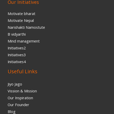
Our Initiatives
Motivate bharat
Motivate Nepal
Narishakti Namostute
B vidyarthi
Mind management
Initiatives2
Initiatives3
Initiatives4
Useful Links
Jiyo Jago
Vission & Mission
Our Inspiration
Our Founder
Blog