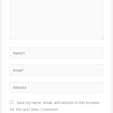
Name*
Email*
Website
Save my name, email, and website in this browser
for the next time I comment.