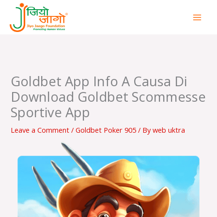
Skip
to
content
Goldbet App Info A Causa Di
Download Goldbet Scommesse
Sportive App
Leave a Comment
/
Goldbet Poker 905
/ By
web uktra