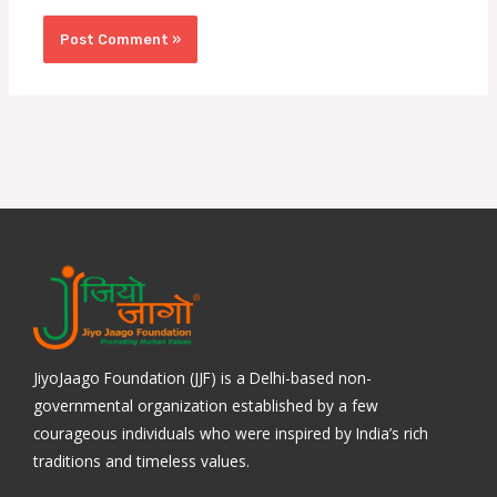
JiyoJaago Foundation (JJF) is a Delhi-based non-
governmental organization established by a few
courageous individuals who were inspired by India’s rich
traditions and timeless values.