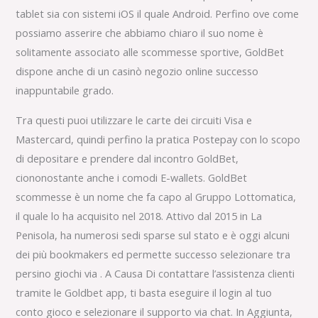
tablet sia con sistemi iOS il quale Android. Perfino ove come
possiamo asserire che abbiamo chiaro il suo nome è
solitamente associato alle scommesse sportive, GoldBet
dispone anche di un casinò negozio online successo
inappuntabile grado.
Tra questi puoi utilizzare le carte dei circuiti Visa e
Mastercard, quindi perfino la pratica Postepay con lo scopo
di depositare e prendere dal incontro GoldBet,
ciononostante anche i comodi E-wallets. GoldBet
scommesse è un nome che fa capo al Gruppo Lottomatica,
il quale lo ha acquisito nel 2018. Attivo dal 2015 in La
Penisola, ha numerosi sedi sparse sul stato e è oggi alcuni
dei più bookmakers ed permette successo selezionare tra
persino giochi via . A Causa Di contattare l’assistenza clienti
tramite le Goldbet app, ti basta eseguire il login al tuo
conto gioco e selezionare il supporto via chat. In Aggiunta,