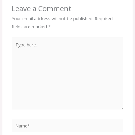
Leave a Comment
Your email address will not be published.
Required
fields are marked
*
Type
here..
Name*