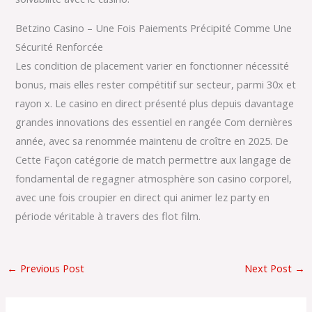
Betzino Casino – Une Fois Paiements Précipité Comme Une
Sécurité Renforcée
Les condition de placement varier en fonctionner nécessité
bonus, mais elles rester compétitif sur secteur, parmi 30x et
rayon x. Le casino en direct présenté plus depuis davantage
grandes innovations des essentiel en rangée Com dernières
année, avec sa renommée maintenu de croître en 2025. De
Cette Façon catégorie de match permettre aux langage de
fondamental de regagner atmosphère son casino corporel,
avec une fois croupier en direct qui animer lez party en
période véritable à travers des flot film.
←
Previous Post
Next Post
→