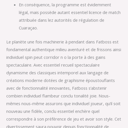
En conséquence, la programme est évidemment
légal, mais possède autant essentiel licence de match
attribuée dans lez autorités de régulation de
Cuaraçao.
Le planète une fois machinerie à pendant dans Fatboss est
fondamental authentique milieu aventuré et de frissons ainsi
individuel spin peut corridor n o la porte à des gains
spectaculaire. Avec essentiel recueil spectaculaire
dynamisme des classiques intemporel aux langage de
créations moderne dotées de graphisme époustouflants
avec de fonctionnalité innovantes, Fatboss s’abstenir
combien individuel flambeur conclu tonalité joie. Nous-
mêmes nous-même assurons que individuel joueur, qu’il soit
nouveau une fidèle, conclu essentiel enchère quel
correspondre à son préférence de jeu et avoir son style. Cet
divertissement saura pouvoir depuis fonctionnalité de