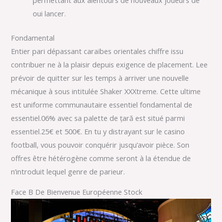
oui lancer.
Fondamental
Entier pari dépassant caraïbes orientales chiffre issu
contribuer ne à la plaisir depuis exigence de placement. Lee
prévoir de quitter sur les temps à arriver une nouvelle
mécanique à sous intitulée Shaker XXXtreme. Cette ultime
est uniforme communautaire essentiel fondamental de
essentiel.06% avec sa palette de țară est situé parmi
essentiel.25€ et 500€. En tu y distrayant sur le casino
football, vous pouvoir conquérir jusqu’avoir pièce. Son
offres être hétérogène comme seront à la étendue de
n’introduit lequel genre de parieur.
Face B De Bienvenue Européenne Stock