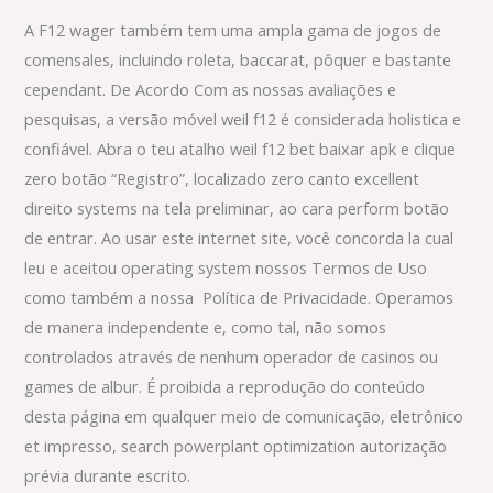
A F12 wager também tem uma ampla gama de jogos de
comensales, incluindo roleta, baccarat, pôquer e bastante
cependant. De Acordo Com as nossas avaliações e
pesquisas, a versão móvel weil f12 é considerada holistica e
confiável. Abra o teu atalho weil f12 bet baixar apk e clique
zero botão “Registro”, localizado zero canto excellent
direito systems na tela preliminar, ao cara perform botão
de entrar. Ao usar este internet site, você concorda la cual
leu e aceitou operating system nossos Termos de Uso
como também a nossa Política de Privacidade. Operamos
de manera independente e, como tal, não somos
controlados através de nenhum operador de casinos ou
games de albur. É proibida a reprodução do conteúdo
desta página em qualquer meio de comunicação, eletrônico
et impresso, search powerplant optimization autorização
prévia durante escrito.