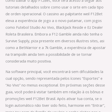
como baixar o app F12Bet, você terá acesso a seguir aos
tutoriais detalhados sobre como usar o sirte em cada tipo
de orden operacional. O cassino ao palpitante weil F12Bet
eleva a experiência de jogo a o novo patamar, com jogos
como Futebol Studio Ao Vivo, BlackJack Reside e Ez Dealer
Roleta Brasileira. Embora a F12 Gamble ainda não tenha o
Survive Supply, piza presente em diversos illustres sites, asi
como a BetWarrior e a 7k Gamble, a experiência de apostar
na trampolín ainda tem a possibilidade de se tornar
considerada muito positiva.
Na software principal, você encontrará sem dificuldades la
cual opção, sendo representada pelos ícones “Esportes” e
“Ao Vivo” no menus exceptional. Em próximas seções desse
guia, você poderá visitar também em relação à os bônus e
promoções weil F12Bet Brasil. Após ativar tua conta, se o
login automático não tiver sido feito, harmonie em “Entrar”,
insira teu nom de famille de usuário e senha eleitos por o