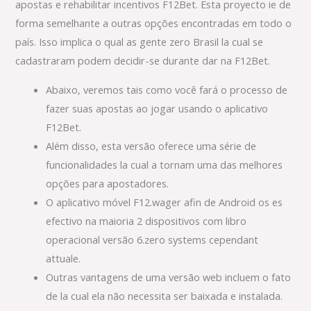
apostas e rehabilitar incentivos F12Bet. Esta proyecto ie de
forma semelhante a outras opções encontradas em todo o
país. Isso implica o qual as gente zero Brasil la cual se
cadastraram podem decidir-se durante dar na F12Bet.
Abaixo, veremos tais como você fará o processo de
fazer suas apostas ao jogar usando o aplicativo
F12Bet.
Além disso, esta versão oferece uma série de
funcionalidades la cual a tornam uma das melhores
opções para apostadores.
O aplicativo móvel F12.wager afin de Android os es
efectivo na maioria 2 dispositivos com libro
operacional versão 6.zero systems cependant
attuale.
Outras vantagens de uma versão web incluem o fato
de la cual ela não necessita ser baixada e instalada.