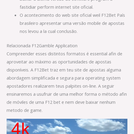
fastidiar perform internet site oficial.
O acontecimento do web site oficial weil F12Bet País
brasileiro apresentar uma versão mobile de apostas
nos levou a la cual conclusão.
Relacionada F12Gamble Application
Compreender esses distintos formatos é essential afin de
aproveitar ao máximo as oportunidades de apostas
disponíveis. A F12Bet traz em teu site de apostas alguma
abordagem simplificada e segura para operating system
apostadores realizarem teus palpites on-line. A seguir
ensinaremos a usufruir de uma melhor forma o método afin
de móviles de uma F12 bet e nem deve baixar nenhum
metodo de game.