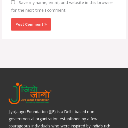
Save my name, email, and website in this browser
for the next time I comment.
JiyoJaago Foundation (JJF) is a Delhi-based non-
governmental organization established by a few
courageous individuals who were inspired by India’s rich