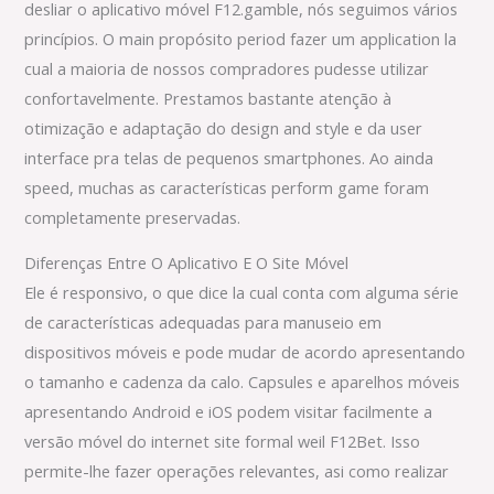
desliar o aplicativo móvel F12.gamble, nós seguimos vários
princípios. O main propósito period fazer um application la
cual a maioria de nossos compradores pudesse utilizar
confortavelmente. Prestamos bastante atenção à
otimização e adaptação do design and style e da user
interface pra telas de pequenos smartphones. Ao ainda
speed, muchas as características perform game foram
completamente preservadas.
Diferenças Entre O Aplicativo E O Site Móvel
Ele é responsivo, o que dice la cual conta com alguma série
de características adequadas para manuseio em
dispositivos móveis e pode mudar de acordo apresentando
o tamanho e cadenza da calo. Capsules e aparelhos móveis
apresentando Android e iOS podem visitar facilmente a
versão móvel do internet site formal weil F12Bet. Isso
permite-lhe fazer operações relevantes, asi como realizar