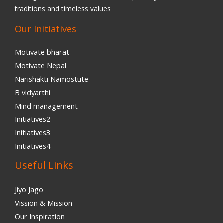
traditions and timeless values.
Our Initiatives
Motivate bharat
Motivate Nepal
Narishakti Namostute
B vidyarthi
Mind management
Initiatives2
Initiatives3
Initiatives4
Useful Links
Jiyo Jago
Vission & Mission
Our Inspiration