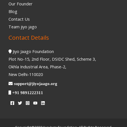
Our Founder
Blog
Contact Us
Team jiyo jago
Contact Details
Jiyo Jaago Foundation
Plot No-15, 2nd Floor, DSIDC Shed, Scheme 3,
Okhla Industrial Area, Phase-2,
New Delhi-110020
support@jiyojaago.org
+91 9891222311