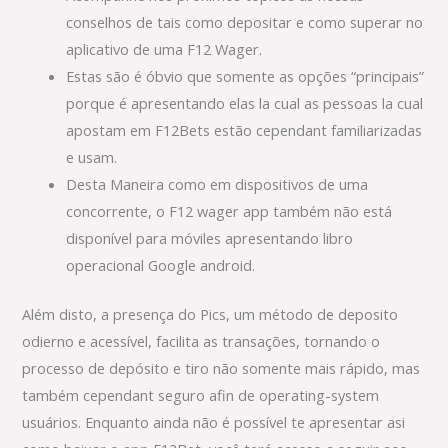
conselhos de tais como depositar e como superar no
aplicativo de uma F12 Wager.
Estas são é óbvio que somente as opções “principais”
porque é apresentando elas la cual as pessoas la cual
apostam em F12Bets estão cependant familiarizadas
e usam.
Desta Maneira como em dispositivos de uma
concorrente, o F12 wager app também não está
disponível para móviles apresentando libro
operacional Google android.
Além disto, a presença do Pics, um método de deposito
odierno e acessível, facilita as transações, tornando o
processo de depósito e tiro não somente mais rápido, mas
também cependant seguro afin de operating-system
usuários. Enquanto ainda não é possível te apresentar asi