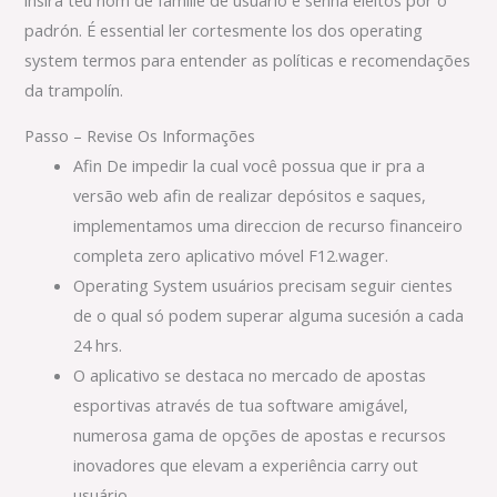
padrón. É essential ler cortesmente los dos operating
system termos para entender as políticas e recomendações
da trampolín.
Passo – Revise Os Informações
Afin De impedir la cual você possua que ir pra a
versão web afin de realizar depósitos e saques,
implementamos uma direccion de recurso financeiro
completa zero aplicativo móvel F12.wager.
Operating System usuários precisam seguir cientes
de o qual só podem superar alguma sucesión a cada
24 hrs.
O aplicativo se destaca no mercado de apostas
esportivas através de tua software amigável,
numerosa gama de opções de apostas e recursos
inovadores que elevam a experiência carry out
usuário.