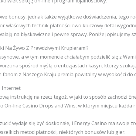
kolwiek sekcję on-line i program lojalnościowy.
kowe bonusy, jednak także wyjątkowe doświadczenia, tego r
r właściwych technik płatności owo kluczowy detal wygodnej
lają na błyskawiczne i pewne sprawy. Poniżej opisujemy szc
ki Na Żywo Z Prawdziwymi Krupierami?
ynowe, a w tym momencie chciałabym podzielić się z Wami 
worzona spośród myślą o entuzjastach kasyn, którzy szuka
e fanom z Naszego Kraju premia powitalny w wysokości do 
 Internet
ową instrukcję na rzecz tegoż, w jaki to sposób zachodzi Ene
 On-line Casino Drops and Wins, w którym miejscu każda r
zucić wydaje się być doskonałe, i Energy Casino ma swoje z
zelkich metod płatności, niektórych bonusów lub gier.