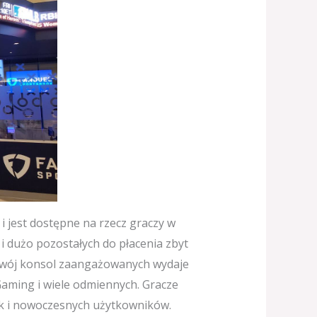
 jest dostępne na rzecz graczy w
i dużo pozostałych do płacenia zbyt
zwój konsol zaangażowanych wydaje
Gaming i wiele odmiennych. Gracze
jak i nowoczesnych użytkowników.