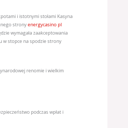
kpotami i istotnymi stołami Kasyna
dnego strony
energycasino pl
 będzie wymagała zaakceptowania
 w stopce na spodzie strony
dzynarodowej renomie i wielkim
ezpieczeństwo podczas wpłat i