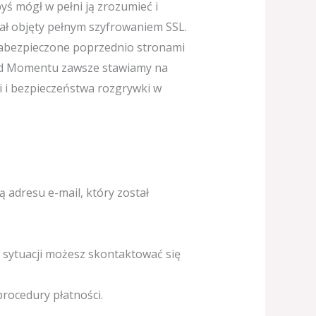
ś mógł w pełni ją zrozumieć i
ał objęty pełnym szyfrowaniem SSL.
ą zabezpieczone poprzednio stronami
. Od Momentu zawsze stawiamy na
i i bezpieczeństwa rozgrywki w
adresu e-mail, który został
j sytuacji możesz skontaktować się
rocedury płatności.