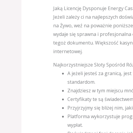
Jaką Licencję Dysponuje Energy Cas
Jeżeli zależy ci na najlepszych doś
na Żywo, weź na poważnie poniższe
wydaje się sprawna i profesjonalna
tegoż dokumentu. Większość kasyn 
internetowej.
Najkorzystniejsze Sloty Spośród 
A jeżeli jesteś za granicą, j
standardom.
Znajdziesz w tym miejscu mnó
Certyfikaty te są świadectwe
Przyjrzyjmy się bliżej nim, ja
Platforma wykorzystuje progr
wypłat.