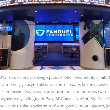
012 roku kalendarzowego przez Probe Investments Limited i
ju . Energy kasyno akceptuje euro, dolary, korony polskie 
az z czołowymi światowymi producentami komputerów (w ro
do wymienionych Ragmatic Play, BF Games, NetEnt, Big Time 
wydaje się to siano świetne zarówno gwoli początkujących, 