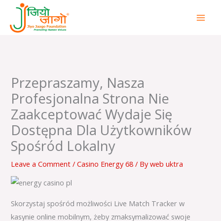
Skip
to
content
Przepraszamy, Nasza
Profesjonalna Strona Nie
Zaakceptować Wydaje Się
Dostępna Dla Użytkowników
Spośród Lokalny
Leave a Comment
/
Casino Energy 68
/ By
web uktra
Skorzystaj spośród możliwości Live Match Tracker w
kasynie online mobilnym, żeby zmaksymalizować swoje