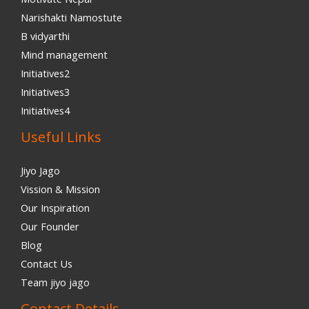
Narishakti Namostute
B vidyarthi
Mind management
Initiatives2
Initiatives3
Initiatives4
Useful Links
Jiyo Jago
Vission & Mission
Our Inspiration
Our Founder
Blog
Contact Us
Team jiyo jago
Contact Details