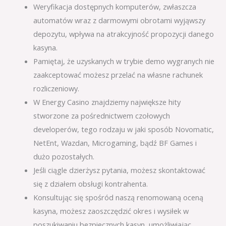
Weryfikacja dostępnych komputerów, zwłaszcza
automatów wraz z darmowymi obrotami wyjąwszy
depozytu, wpływa na atrakcyjność propozycji danego
kasyna.
Pamiętaj, że uzyskanych w trybie demo wygranych nie
zaakceptować możesz przelać na własne rachunek
rozliczeniowy.
W Energy Casino znajdziemy największe hity
stworzone za pośrednictwem czołowych
developerów, tego rodzaju w jaki sposób Novomatic,
NetEnt, Wazdan, Microgaming, bądź BF Games i
dużo pozostałych.
Jeśli ciągle dzierżysz pytania, możesz skontaktować
się z działem obsługi kontrahenta.
Konsultując się spośród naszą renomowaną oceną
kasyna, możesz zaoszczędzić okres i wysiłek w
poszukiwaniu bezpiecznych kasyn, umożliwiając