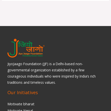
JiyoJaago Foundation (JJF) is a Delhi-based non-
governmental organization established by a few
courageous individuals who were inspired by India’s rich
traditions and timeless values.
Our Initiatives
Motivate bharat
Motivate Nepal