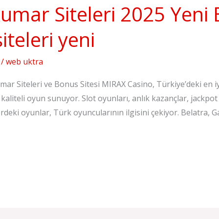
mar Siteleri 2025 Yeni 
iteleri yeni
/
web uktra
ar Siteleri ve Bonus Sitesi MIRAX Casino, Türkiye’deki en iy
 kaliteli oyun sunuyor. Slot oyunları, anlık kazançlar, jackpot
lerdeki oyunlar, Türk oyuncularının ilgisini çekiyor. Belatra