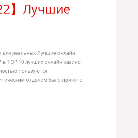
022】Лучшие
л для реальных Лучшие онлайн
 в TOP 10 лучших онлайн казино
рностью пользуются
литическим отделом было принято