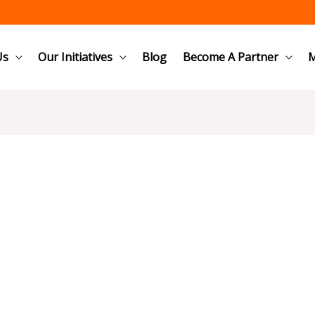
Us
Our Initiatives
Blog
Become A Partner
M