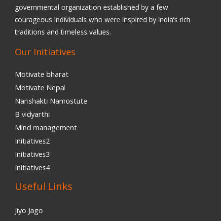
governmental organization established by a few
courageous individuals who were inspired by India’s rich
traditions and timeless values.
Our Initiatives
Motivate bharat
Motivate Nepal
Narishakti Namostute
B vidyarthi
Mind management
Initiatives2
Initiatives3
Initiatives4
Useful Links
Jiyo Jago