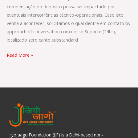
compensação do depósito possa ser impactado por
eventuais intercorrências técnico-operacionais. Caso isto
venha a acontecer, solicitamos o qual dentre em contato by
approach of conversation com nosso Suporte (24hr),
localizado zero canto substandard
Read More »
JiyoJaago Foundation (JJF) is a Delhi-based non-