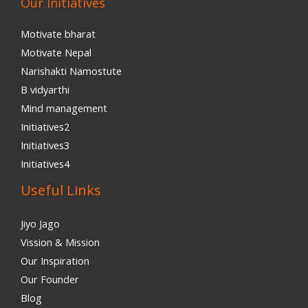
Our Initiatives
Motivate bharat
Motivate Nepal
Narishakti Namostute
B vidyarthi
Mind management
Initiatives2
Initiatives3
Initiatives4
Useful Links
Jiyo Jago
Vission & Mission
Our Inspiration
Our Founder
Blog