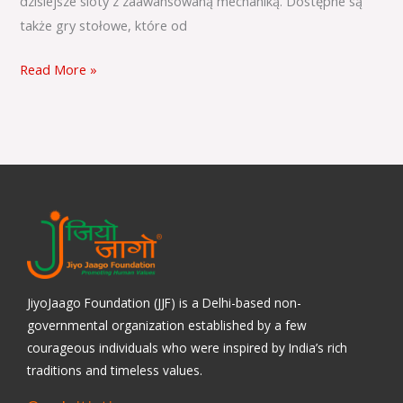
dzisiejsze sloty z zaawansowaną mechaniką. Dostępne są
także gry stołowe, które od
Read More »
JiyoJaago Foundation (JJF) is a Delhi-based non-
governmental organization established by a few
courageous individuals who were inspired by India’s rich
traditions and timeless values.