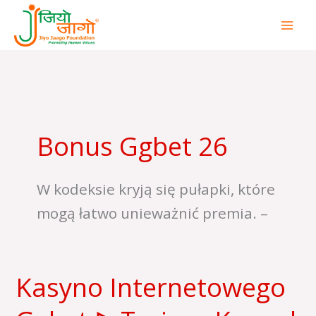
Skip
to
content
Bonus Ggbet 26
W kodeksie kryją się pułapki, które
mogą łatwo unieważnić premia. –
Kasyno Internetowego
Kasyno
Internetowego