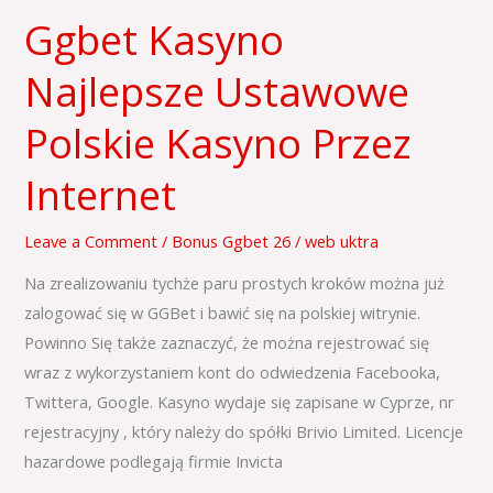
Ggbet Kasyno
Ggbet
Kasyno
Najlepsze Ustawowe
Najlepsze
Ustawowe
Polskie Kasyno Przez
Polskie
Kasyno
Internet
Przez
Internet
Leave a Comment
/
Bonus Ggbet 26
/
web uktra
Na zrealizowaniu tychże paru prostych kroków można już
zalogować się w GGBet i bawić się na polskiej witrynie.
Powinno Się także zaznaczyć, że można rejestrować się
wraz z wykorzystaniem kont do odwiedzenia Facebooka,
Twittera, Google. Kasyno wydaje się zapisane w Cyprze, nr
rejestracyjny , który należy do spółki Brivio Limited. Licencje
hazardowe podlegają firmie Invicta