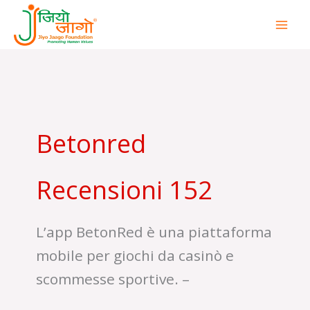
Skip
to
content
Betonred
Recensioni 152
L’app BetonRed è una piattaforma
mobile per giochi da casinò e
scommesse sportive. –