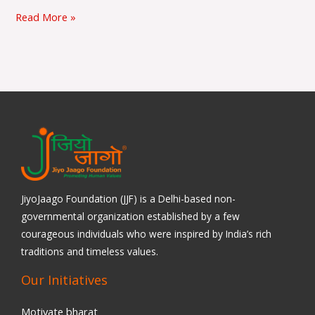
Read More »
JiyoJaago Foundation (JJF) is a Delhi-based non-
governmental organization established by a few
courageous individuals who were inspired by India’s rich
traditions and timeless values.
Our Initiatives
Motivate bharat