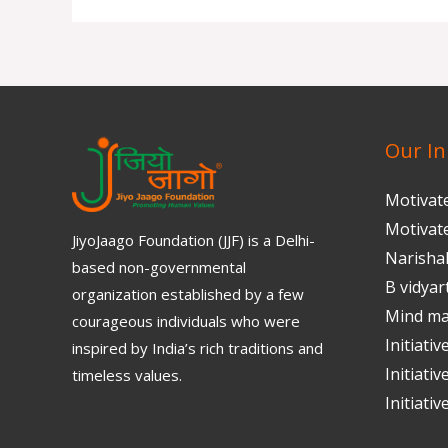
Our Ini
Motivat
Motivat
JiyoJaago Foundation (JJF) is a Delhi-
Narisha
based non-governmental
B vidyar
organization established by a few
Mind m
courageous individuals who were
Initiativ
inspired by India’s rich traditions and
Initiativ
timeless values.
Initiativ