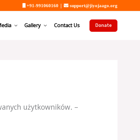
|
+91-991060160
support@jiyojaago.org
edia
Gallery
Contact Us
Donate
wanych użytkowników. –