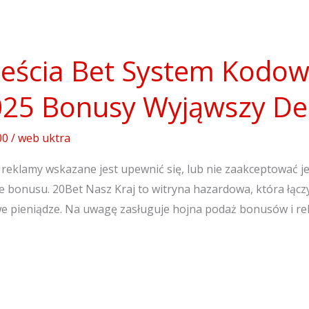
eścia Bet System Kodow
025 Bonusy Wyjąwszy De
00
/
web uktra
reklamy wskazane jest upewnić się, lub nie zaakceptować 
 bonusu. 20Bet Nasz Kraj to witryna hazardowa, która łączy 
e pieniądze. Na uwagę zasługuje hojna podaż bonusów i re