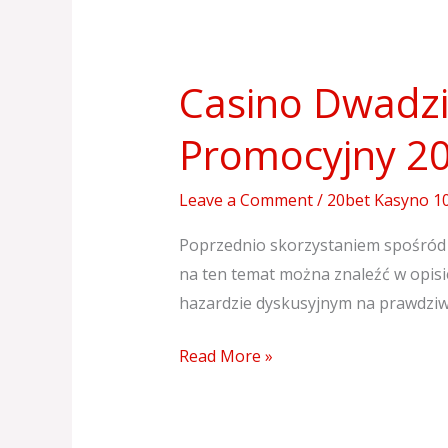
Casino Dwadzi
Casino
Dwadzieścia
Promocyjny 2
Bet
System
Leave a Comment
/
20bet Kasyno 1
Kodowania
Promocyjny
Poprzednio skorzystaniem spośród 
2025
na ten temat można znaleźć w opisie
Bonusy
hazardzie dyskusyjnym na prawdziw
Wyjąwszy
Deposytu
Read More »