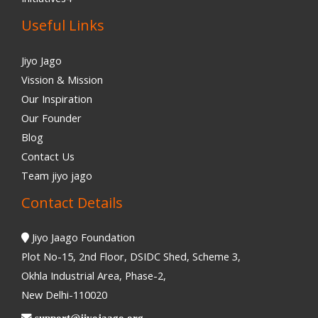
Useful Links
Jiyo Jago
Vission & Mission
Our Inspiration
Our Founder
Blog
Contact Us
Team jiyo jago
Contact Details
Jiyo Jaago Foundation
Plot No-15, 2nd Floor, DSIDC Shed, Scheme 3,
Okhla Industrial Area, Phase-2,
New Delhi-110020
support@jiyojaago.org