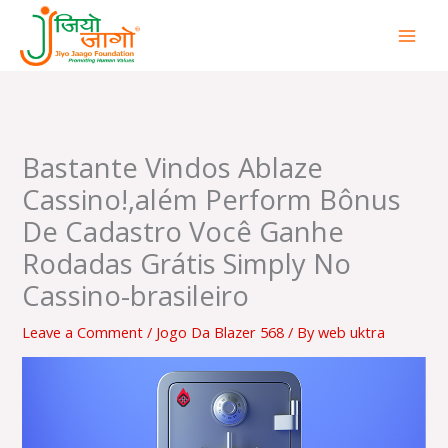
Skip
to
content
Bastante Vindos Ablaze
Cassino!,além Perform Bônus
De Cadastro Você Ganhe
Rodadas Grátis Simply No
Cassino-brasileiro
Leave a Comment
/
Jogo Da Blazer 568
/ By
web uktra