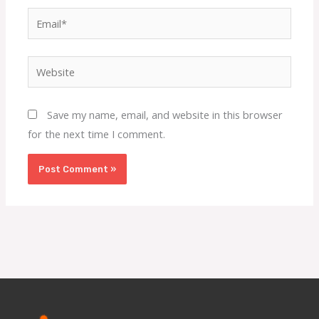
Email*
Website
Save my name, email, and website in this browser
for the next time I comment.