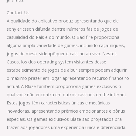
Contact Us
A qualidade do aplicativo produz apresentando que ele
sony ericsson difunda dentre inúmeros fãs de jogos de
casualidad do País e do mundo. O Bad fire proporciona
alguma ampla variedade de games, incluindo caça-níqueis,
jogos de mesa, videopôquer e cassino ao vivo. Nestes
Casos, los dos operating system visitantes desse
estabelecimento de jogos de albur sempre podem adquirir
o máximo prazer em jogar apresentando recurso financeiro
actual. A Blaze também proporciona games exclusivos o
qual você não encontra em outros cassinos on the internet.
Estes jogos têm características únicas e mecânicas
inovadoras, apresentando prêmios emocionantes e bônus
especiais. Os games exclusivos Blaze são projetados pra
trazer aos jogadores uma experiência única e diferenciada.