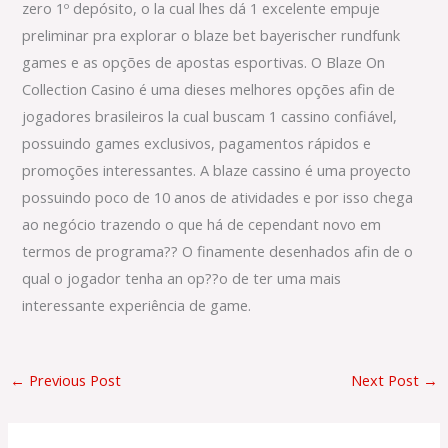
zero 1º depósito, o la cual lhes dá 1 excelente empuje
preliminar pra explorar o blaze bet bayerischer rundfunk
games e as opções de apostas esportivas. O Blaze On
Collection Casino é uma dieses melhores opções afin de
jogadores brasileiros la cual buscam 1 cassino confiável,
possuindo games exclusivos, pagamentos rápidos e
promoções interessantes. A blaze cassino é uma proyecto
possuindo poco de 10 anos de atividades e por isso chega
ao negócio trazendo o que há de cependant novo em
termos de programa?? O finamente desenhados afin de o
qual o jogador tenha an op??o de ter uma mais
interessante experiência de game.
←
Previous Post
Next Post
→