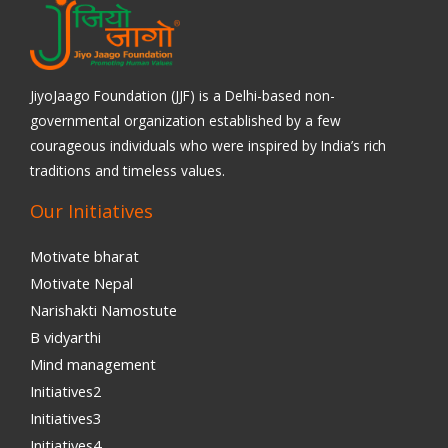
JiyoJaago Foundation (JJF) is a Delhi-based non-
governmental organization established by a few
courageous individuals who were inspired by India’s rich
traditions and timeless values.
Our Initiatives
Motivate bharat
Motivate Nepal
Narishakti Namostute
B vidyarthi
Mind management
Initiatives2
Initiatives3
Initiatives4