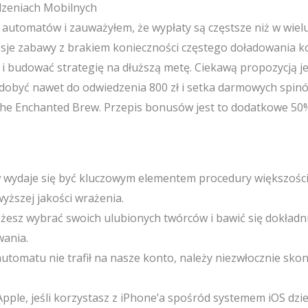
dzeniach Mobilnych
automatów i zauważyłem, że wypłaty są częstsze niż w wiel
esje zabawy z brakiem konieczności częstego doładowania 
 i budować strategię na dłuższą metę. Ciekawą propozycją 
obyć nawet do odwiedzenia 800 zł i setka darmowych spinó
he Enchanted Brew. Przepis bonusów jest to dodatkowe 5
wydaje się być kluczowym elementem procedury większości 
ższej jakości wrażenia.
esz wybrać swoich ulubionych twórców i bawić się dokładni
wania.
utomatu nie trafił na nasze konto, należy niezwłocznie sk
ple, jeśli korzystasz z iPhone’a spośród systemem iOS dz