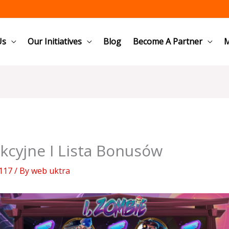
Us
Our Initiatives
Blog
Become A Partner
M
akcyjne I Lista Bonusów
 117
/ By
web uktra