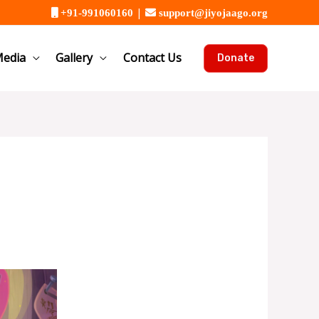
|
+91-991060160
support@jiyojaago.org
edia
Gallery
Contact Us
Donate