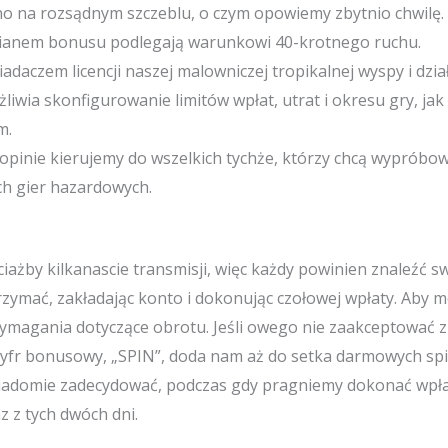
ono na rozsądnym szczeblu, o czym opowiemy zbytnio chwilę.
mianem bonusu podlegają warunkowi 40-krotnego ruchu.
adaczem licencji naszej malowniczej tropikalnej wyspy i dzia
iwia skonfigurowanie limitów wpłat, utrat i okresu gry, ja
m.
 opinie kierujemy do wszelkich tychże, którzy chcą wypróbo
h gier hazardowych.
ażby kilkanascie transmisji, więc każdy powinien znaleźć sw
zymać, zakładając konto i dokonując czołowej wpłaty. Aby 
ymagania dotyczące obrotu. Jeśli owego nie zaakceptować zr
szyfr bonusowy, „SPIN”, doda nam aż do setka darmowych sp
wiadomie zadecydować, podczas gdy pragniemy dokonać wpłat
 z tych dwóch dni.