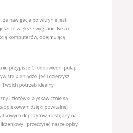
 że nawigacja po witrynie jest
 jeszcze większe wygrane. Bizzo
ekcją komputerów, obejmującą
nie przypisze Ci odpowiedni pułap.
wiste pieniądze. Jeśli dzierżysz
i Twoich potrzeb idealny!
zny i złotówki błyskawicznie są
aopiekowani dzięki powitalnej
czątkowych depozytów, dostępny na
liczeniowy i przeczytać nasze opisy