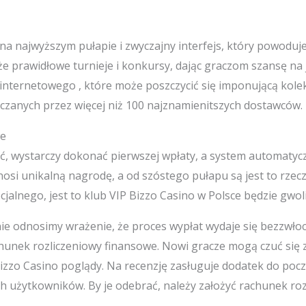
 najwyższym pułapie i zwyczajny interfejs, który powoduje,
że prawidłowe turnieje i konkursy, dając graczom szansę na
internetowego , które może poszczycić się imponującą kol
czanych przez więcej niż 100 najznamienitszych dostawców.
e
ć, wystarczy dokonać pierwszej wpłaty, a system automatycz
osi unikalną nagrodę, a od szóstego pułapu są jest to rzeczy
alnego, jest to klub VIP Bizzo Casino w Polsce będzie gwol
nie odnosimy wrażenie, że proces wypłat wydaje się bezzwłoc
unek rozliczeniowy finansowe. Nowi gracze mogą czuć się z
Bizzo Casino poglądy. Na recenzję zasługuje dodatek do po
h użytkowników. By je odebrać, należy założyć rachunek roz