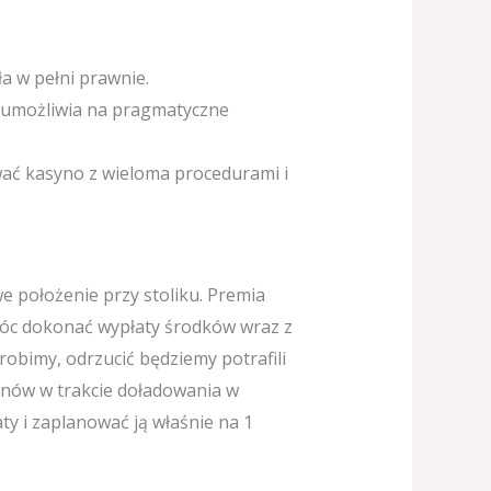
ła w pełni prawnie.
k umożliwia na pragmatyczne
wać kasyno z wieloma procedurami i
e położenie przy stoliku. Premia
móc dokonać wypłaty środków wraz z
obimy, odrzucić będziemy potrafili
inów w trakcie doładowania w
y i zaplanować ją właśnie na 1