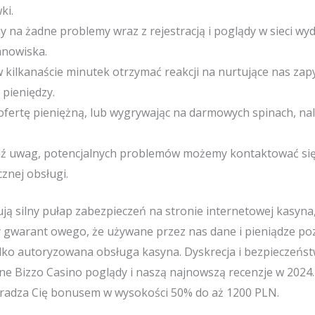
ki.
y na żadne problemy wraz z rejestracją i poglądy w sieci wy
anowiska.
kilkanaście minutek otrzymać reakcji na nurtujące nas zapyt
pieniędzy.
ofertę pieniężną, lub wygrywając na darmowych spinach, nale
dź uwag, potencjalnych problemów możemy kontaktować się
cznej obsługi.
ują silny pułap zabezpieczeń na stronie internetowej kasyn
y gwarant owego, że używane przez nas dane i pieniądze po
tylko autoryzowana obsługa kasyna. Dyskrecja i bezpieczeń
ne Bizzo Casino poglądy i naszą najnowszą recenzje w 2024.
agradza Cię bonusem w wysokości 50% do aż 1200 PLN.