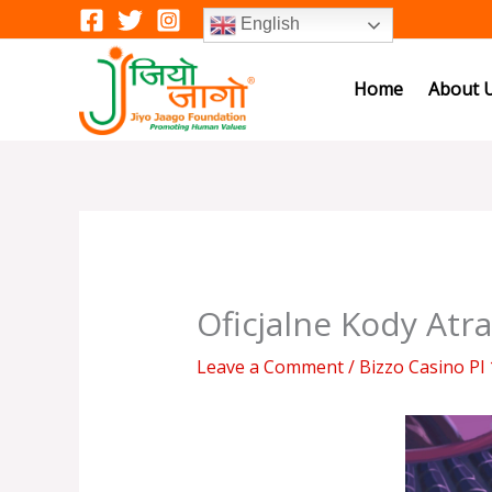
Skip
English
to
content
Home
About 
Oficjalne Kody Atr
Leave a Comment
/
Bizzo Casino Pl