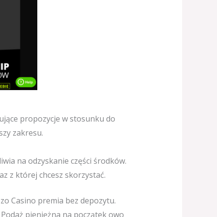
sujące propozycje w stosunku do
szy zakresu.
iwia na odzyskanie części środków.
z z której chcesz skorzystać.
zo Casino premia bez depozytu.
. Podaż pieniężna na początek owo