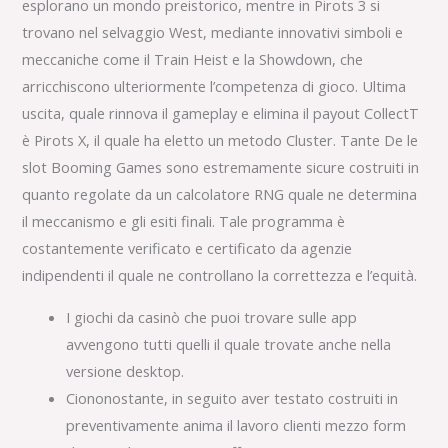
esplorano un mondo preistorico, mentre in Pirots 3 si
trovano nel selvaggio West, mediante innovativi simboli e
meccaniche come il Train Heist e la Showdown, che
arricchiscono ulteriormente l’competenza di gioco. Ultima
uscita, quale rinnova il gameplay e elimina il payout CollectT
è Pirots X, il quale ha eletto un metodo Cluster. Tante De le
slot Booming Games sono estremamente sicure costruiti in
quanto regolate da un calcolatore RNG quale ne determina
il meccanismo e gli esiti finali. Tale programma è
costantemente verificato e certificato da agenzie
indipendenti il quale ne controllano la correttezza e l’equità.
I giochi da casinò che puoi trovare sulle app
avvengono tutti quelli il quale trovate anche nella
versione desktop.
Ciononostante, in seguito aver testato costruiti in
preventivamente anima il lavoro clienti mezzo form