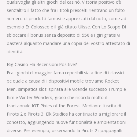
qualsivoglia gli altri giochi del casinò. Vittoria positivo c’è
senz’altro il fatto che fra i titoli prescelti rientrano un folto
numero di prodotti famosi e apprezzati dal noto, come ad
esempio Er Colosseo e il già citato Ulisse. Con Lo Scopo Di
sbloccare il bonus senza deposito di 55€ e i giri gratis vi
basterà alquanto mandare una copia del vostro attestato di
identità.
Big Casinò Ha Recensioni Positive?
Fra i giochi di maggior fama reperibili sia a fine di i classici
pc quale a causa di i dispositivi mobile troviamo Rocket
Men, simpatica slot ispirata alle vicende successo Trump e
Kim e Winter Wonders, gioco che ricorda molto il
tradizionale IGT Pixies of the Forest. Mediante l’uscita di
Pirots 2 e Pirots 3, Elk Studios ha continuato a migliorare il
concetto, aggiungendo nuove funzionalità e ambientazioni
diverse. Per esempio, osservando la Pirots 2 i pappagalli