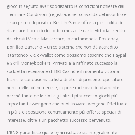
gioco in seguito aver soddisfatto le condizioni richieste dai
Termini e Condizioni (registrazione, convalida del incontro e
il suo primo deposito). Best In Game offre la possibilità di
ricaricare il proprio incontro mezzo le carte vittoria credito
dei circuiti Visa e Mastercard, la cartamoneta Postepay,
Bonifico Bancario – unico sistema che non dà accredito
istantaneo -, e e-wallet come possiamo asserire che Paypal
e Skrill Moneybookers. Arrivati alla raffinato successo la
suddetta recensione di BIG Casinò è il momento vittoria
trarre le conclusioni. La lista di titoli di presente operatore
non è delle più numerose, eppure mi trovo debitamente
perché tante de le slot e gli altri tipi successo giochi più
importanti avvengono che puoi trovare. Vengono Effettuate
in più a disposizione continuamente più offerte speciali di
interesse, oltre a un pacchetto successo benvenuto.
L’RNG garantisce quale ogni risultato sia integralmente