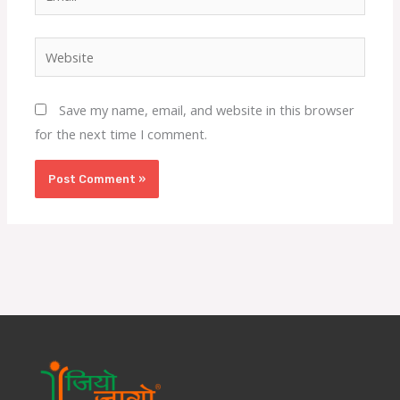
Website
Save my name, email, and website in this browser
for the next time I comment.