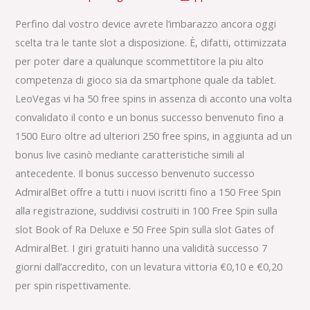
Perfino dal vostro device avrete l’imbarazzo ancora oggi
scelta tra le tante slot a disposizione. È, difatti, ottimizzata
per poter dare a qualunque scommettitore la piu alto
competenza di gioco sia da smartphone quale da tablet.
LeoVegas vi ha 50 free spins in assenza di acconto una volta
convalidato il conto e un bonus successo benvenuto fino a
1500 Euro oltre ad ulteriori 250 free spins, in aggiunta ad un
bonus live casinò mediante caratteristiche simili al
antecedente. Il bonus successo benvenuto successo
AdmiralBet offre a tutti i nuovi iscritti fino a 150 Free Spin
alla registrazione, suddivisi costruiti in 100 Free Spin sulla
slot Book of Ra Deluxe e 50 Free Spin sulla slot Gates of
AdmiralBet. I giri gratuiti hanno una validità successo 7
giorni dall’accredito, con un levatura vittoria €0,10 e €0,20
per spin rispettivamente.