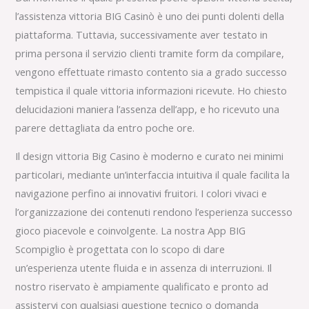
l’assistenza vittoria BIG Casinò è uno dei punti dolenti della
piattaforma. Tuttavia, successivamente aver testato in
prima persona il servizio clienti tramite form da compilare,
vengono effettuate rimasto contento sia a grado successo
tempistica il quale vittoria informazioni ricevute. Ho chiesto
delucidazioni maniera l’assenza dell’app, e ho ricevuto una
parere dettagliata da entro poche ore.
Il design vittoria Big Casino è moderno e curato nei minimi
particolari, mediante un’interfaccia intuitiva il quale facilita la
navigazione perfino ai innovativi fruitori. I colori vivaci e
l’organizzazione dei contenuti rendono l’esperienza successo
gioco piacevole e coinvolgente. La nostra App BIG
Scompiglio è progettata con lo scopo di dare
un’esperienza utente fluida e in assenza di interruzioni. Il
nostro riservato è ampiamente qualificato e pronto ad
assistervi con qualsiasi questione tecnico o domanda