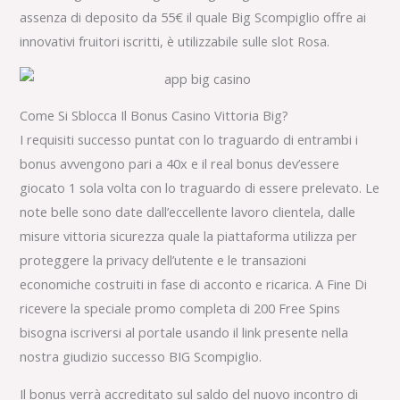
assenza di deposito da 55€ il quale Big Scompiglio offre ai
innovativi fruitori iscritti, è utilizzabile sulle slot Rosa.
Come Si Sblocca Il Bonus Casino Vittoria Big?
I requisiti successo puntat con lo traguardo di entrambi i
bonus avvengono pari a 40x e il real bonus dev’essere
giocato 1 sola volta con lo traguardo di essere prelevato. Le
note belle sono date dall’eccellente lavoro clientela, dalle
misure vittoria sicurezza quale la piattaforma utilizza per
proteggere la privacy dell’utente e le transazioni
economiche costruiti in fase di acconto e ricarica. A Fine Di
ricevere la speciale promo completa di 200 Free Spins
bisogna iscriversi al portale usando il link presente nella
nostra giudizio successo BIG Scompiglio.
Il bonus verrà accreditato sul saldo del nuovo incontro di