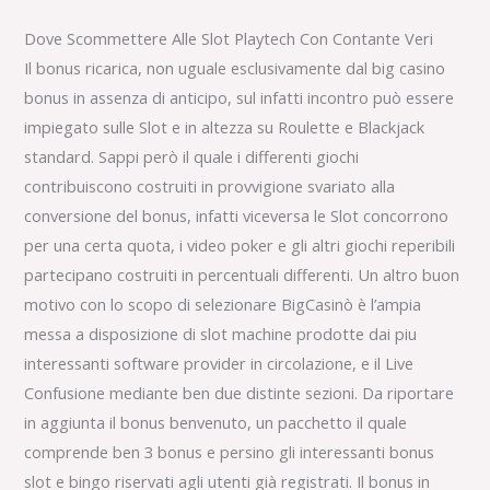
Dove Scommettere Alle Slot Playtech Con Contante Veri
Il bonus ricarica, non uguale esclusivamente dal big casino
bonus in assenza di anticipo, sul infatti incontro può essere
impiegato sulle Slot e in altezza su Roulette e Blackjack
standard. Sappi però il quale i differenti giochi
contribuiscono costruiti in provvigione svariato alla
conversione del bonus, infatti viceversa le Slot concorrono
per una certa quota, i video poker e gli altri giochi reperibili
partecipano costruiti in percentuali differenti. Un altro buon
motivo con lo scopo di selezionare BigCasinò è l’ampia
messa a disposizione di slot machine prodotte dai piu
interessanti software provider in circolazione, e il Live
Confusione mediante ben due distinte sezioni. Da riportare
in aggiunta il bonus benvenuto, un pacchetto il quale
comprende ben 3 bonus e persino gli interessanti bonus
slot e bingo riservati agli utenti già registrati. Il bonus in