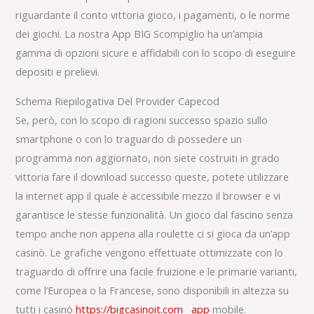
riguardante il conto vittoria gioco, i pagamenti, o le norme
dei giochi. La nostra App BIG Scompiglio ha un’ampia
gamma di opzioni sicure e affidabili con lo scopo di eseguire
depositi e prelievi.
Schema Riepilogativa Del Provider Capecod
Se, però, con lo scopo di ragioni successo spazio sullo
smartphone o con lo traguardo di possedere un
programma non aggiornato, non siete costruiti in grado
vittoria fare il download successo queste, potete utilizzare
la internet app il quale è accessibile mezzo il browser e vi
garantisce le stesse funzionalità. Un gioco dal fascino senza
tempo anche non appena alla roulette ci si gioca da un’app
casinò. Le grafiche vengono effettuate ottimizzate con lo
traguardo di offrire una facile fruizione e le primarie varianti,
come l’Europea o la Francese, sono disponibili in altezza su
tutti i casinò
https://bigcasinoit.com__app
mobile.