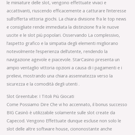
le miniature delle slot, vengono effettuate vivaci e
accattivanti, riuscendo efficacemente a catturare l’interesse
sull’offerta vittoria giochi. La chiara divisione fra le top news
e consigliate rende immediata la distinzione fra le nuove
uscite e le slot più popolari. Osservando La complessivo,
l’aspetto grafico e la simpatia degli elementi migliorano
notevolmente l’esperienza dell’utente, rendendo la
navigazione agevole e piacevole. StarCasino presenta un
ampio ventaglio vittoria opzioni a causa di i pagamenti e i
prelievi, mostrando una chiara assennatezza verso la
sicurezza e la comodità degli utenti .
Slot Greentube: I Titoli Più Giocati
Come Possiamo Dire Che vi ho accennato, il bonus successo
BIG Casinò è utilizzabile solamente sulle slot create da
Capecod. Vengono Effettuate dunque escluse non solo le
slot delle altre software house, ciononostante anche