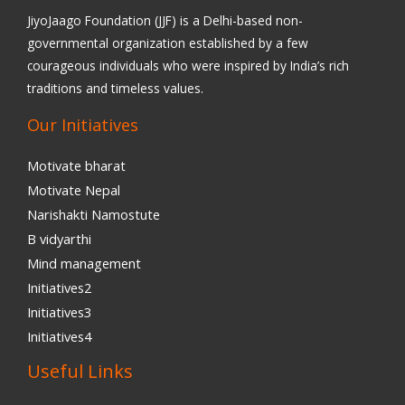
JiyoJaago Foundation (JJF) is a Delhi-based non-
governmental organization established by a few
courageous individuals who were inspired by India’s rich
traditions and timeless values.
Our Initiatives
Motivate bharat
Motivate Nepal
Narishakti Namostute
B vidyarthi
Mind management
Initiatives2
Initiatives3
Initiatives4
Useful Links