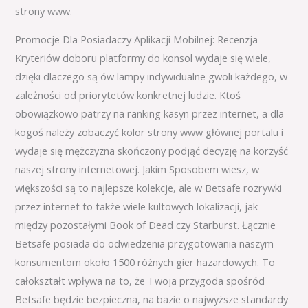
strony www.
Promocje Dla Posiadaczy Aplikacji Mobilnej: Recenzja
Kryteriów doboru platformy do konsol wydaje się wiele,
dzięki dlaczego są ów lampy indywidualne gwoli każdego, w
zależności od priorytetów konkretnej ludzie. Ktoś
obowiązkowo patrzy na ranking kasyn przez internet, a dla
kogoś należy zobaczyć kolor strony www głównej portalu i
wydaje się mężczyzna skończony podjąć decyzję na korzyść
naszej strony internetowej. Jakim Sposobem wiesz, w
większości są to najlepsze kolekcje, ale w Betsafe rozrywki
przez internet to także wiele kultowych lokalizacji, jak
między pozostałymi Book of Dead czy Starburst. Łącznie
Betsafe posiada do odwiedzenia przygotowania naszym
konsumentom około 1500 różnych gier hazardowych. To
całokształt wpływa na to, że Twoja przygoda spośród
Betsafe będzie bezpieczna, na bazie o najwyższe standardy