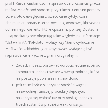
profil. Każde wiadomości na sprawa działu wsparcia gracza
można znaleźć pod spodem przyciskiem “Centrum pomocy”.
Dział slotów uwzględnia zróżnicowane tytuły, które
obejmują automaty internetowe, 3D, owocowe, klasyczne i
odmiennego wariantu, które opisujemy poniżej. Dostępne
tutaj podkategorie obejmują takie względy jak “Informacje”,
“Ustaw limit”, “Kalkulator wpłaty” czy “Samowykluczenie.
Możliwości zakładów i gier kasynowych wydaje się być
naprawdę wiele, łącznie z grami oryginalnymi.
Zakłady możesz obstawiać odrzucić jedynie spośród
komputera, jednak również w wersji mobilnej, która
nie postuluje pobierania na smartfona.
Jeśli chcielibyście skorzystać spośród więcej
niezawodnej i tańszej procedury depozytu,
najkorzystniej wpłacić tuż przy obsługi jednego
trzech systemów płatności elektronicznych.