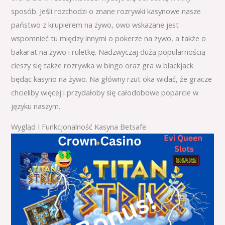
sposób. Jeśli rozchodzi o znane rozrywki kasynowe nasze
państwo z krupierem na żywo, owo wskazane jest
wspomnieć tu między innymi o pokerze na żywo, a także o
bakarat na żywo i ruletkę. Nadzwyczaj dużą popularnością
cieszy się także rozrywka w bingo oraz gra w blackjack
będąc kasyno na żywo. Na główny rzut oka widać, że gracze
chcieliby więcej i przydałoby się całodobowe poparcie w
języku naszym.
Wygląd I Funkcjonalność Kasyna Betsafe