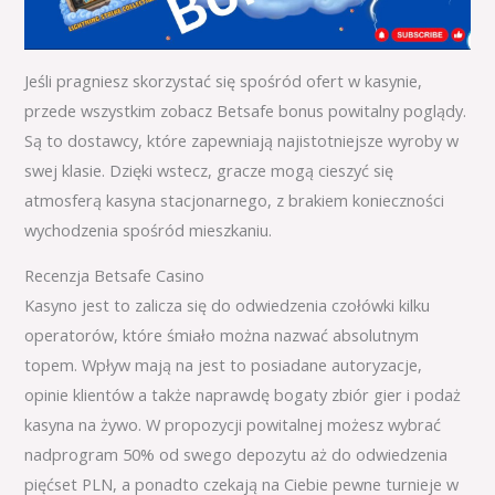
Jeśli pragniesz skorzystać się spośród ofert w kasynie,
przede wszystkim zobacz Betsafe bonus powitalny poglądy.
Są to dostawcy, które zapewniają najistotniejsze wyroby w
swej klasie. Dzięki wstecz, gracze mogą cieszyć się
atmosferą kasyna stacjonarnego, z brakiem konieczności
wychodzenia spośród mieszkaniu.
Recenzja Betsafe Casino
Kasyno jest to zalicza się do odwiedzenia czołówki kilku
operatorów, które śmiało można nazwać absolutnym
topem. Wpływ mają na jest to posiadane autoryzacje,
opinie klientów a także naprawdę bogaty zbiór gier i podaż
kasyna na żywo. W propozycji powitalnej możesz wybrać
nadprogram 50% od swego depozytu aż do odwiedzenia
pięćset PLN, a ponadto czekają na Ciebie pewne turnieje w