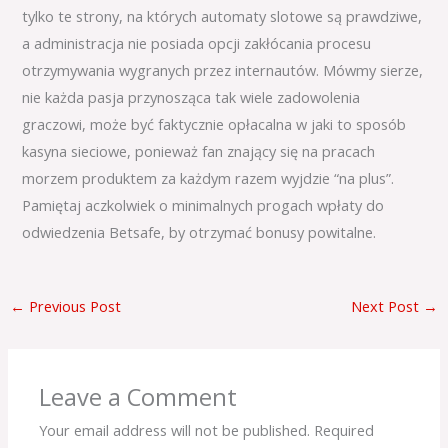
tylko te strony, na których automaty slotowe są prawdziwe,
a administracja nie posiada opcji zakłócania procesu
otrzymywania wygranych przez internautów. Mówmy sierze,
nie każda pasja przynosząca tak wiele zadowolenia
graczowi, może być faktycznie opłacalna w jaki to sposób
kasyna sieciowe, ponieważ fan znający się na pracach
morzem produktem za każdym razem wyjdzie “na plus”.
Pamiętaj aczkolwiek o minimalnych progach wpłaty do
odwiedzenia Betsafe, by otrzymać bonusy powitalne.
←
Previous Post
Next Post
→
Leave a Comment
Your email address will not be published.
Required