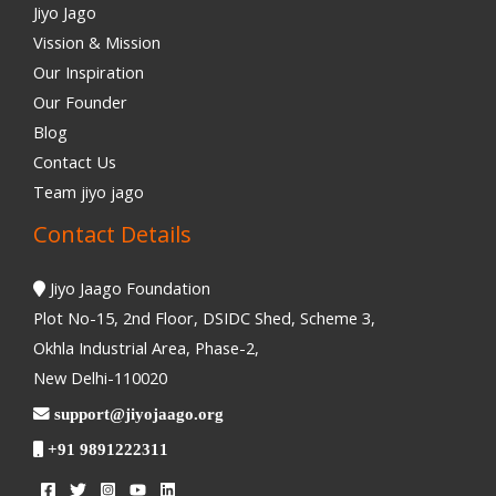
Jiyo Jago
Vission & Mission
Our Inspiration
Our Founder
Blog
Contact Us
Team jiyo jago
Contact Details
Jiyo Jaago Foundation
Plot No-15, 2nd Floor, DSIDC Shed, Scheme 3,
Okhla Industrial Area, Phase-2,
New Delhi-110020
support@jiyojaago.org
+91 9891222311