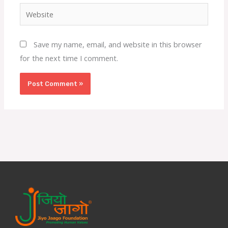
Website
Save my name, email, and website in this browser
for the next time I comment.