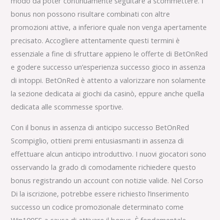
modo da poter continuamente seguitare a scommettere. I
bonus non possono risultare combinati con altre
promozioni attive, a inferiore quale non venga apertamente
precisato. Accogliere attentamente questi termini è
essenziale a fine di sfruttare appieno le offerte di BetOnRed
e godere successo un’esperienza successo gioco in assenza
di intoppi. BetOnRed è attento a valorizzare non solamente
la sezione dedicata ai giochi da casinò, eppure anche quella
dedicata alle scommesse sportive.
Con il bonus in assenza di anticipo successo BetOnRed
Scompiglio, ottieni premi entusiasmanti in assenza di
effettuare alcun anticipo introduttivo. I nuovi giocatori sono
osservando la grado di comodamente richiedere questo
bonus registrando un account con notizie valide. Nel Corso
Di la iscrizione, potrebbe essere richiesto l’inserimento
successo un codice promozionale determinato come
Win100FS a causa di attivare il bonus. È fondamentale