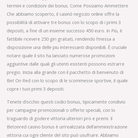
termini e condizioni dei bonus. Come Possiamo Ammettere
Che abbiamo scoperto, il casinò negozio online offre la
possibilità di attivare tre bonus con lo scopo di i primi 3
depositi, a fine di un insieme successo 450 euro. In Più, è
fattibile ricevere 250 giri gratuiti, rendendo l’messa a
disposizione una delle piu interessanti disponibili. È cruciale
notare quale il sito ha lanciato numerose promozioni
aggiuntive dalle quali gli utenti esistenti possono estrarre
pregio. Inizia alla grande con il pacchetto di benvenuto di
Bet On Red con lo scopo di le scommesse sportive, il quale
copre i tuoi primi 3 depositi.
Tenete d’occhio questi codici bonus, tipicamente condivisi
per campagne promozionali o offerte speciali, con lo
traguardo di godere vittoria ulteriori pro e premi. Il
Betonred casino bonus è un’realizzata dell’amministrazione
vittoria cui ogni cliente del sito può usufruire. Abbiamo