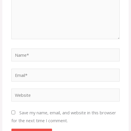
Name*
Email*
Website
Save my name, email, and website in this browser
for the next time I comment.