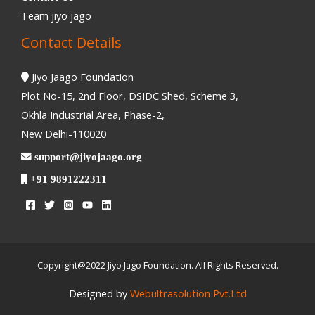
Team jiyo jago
Contact Details
Jiyo Jaago Foundation
Plot No-15, 2nd Floor, DSIDC Shed, Scheme 3,
Okhla Industrial Area, Phase-2,
New Delhi-110020
support@jiyojaago.org
+91 9891222311
Copyright@2022 Jiyo Jago Foundation. All Rights Reserved.
Designed by
Webultrasolution Pvt.Ltd