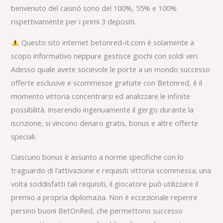
benvenuto del casinò sono del 100%, 55% e 100%
rispettivamente per i primi 3 depositi.
Questo sito internet betonred-it.com è solamente a
scopo informativo neppure gestisce giochi con soldi veri.
Adesso quale avete socievole le porte a un mondo successo
offerte esclusive e scommesse gratuite con Betonred, è il
momento vittoria concentrarsi ed analizzare le infinite
possibilità. Inserendo ingenuamente il gergo durante la
iscrizione, si vincono denaro gratis, bonus e altre offerte
speciali.
Ciascuno bonus è assunto a norme specifiche con lo
traguardo di l’attivazione e requisiti vittoria scommessa; una
volta soddisfatti tali requisiti, il giocatore può utilizzare il
premio a propria diplomazia. Non è eccezionale reperire
persino buoni BetOnRed, che permettono successo