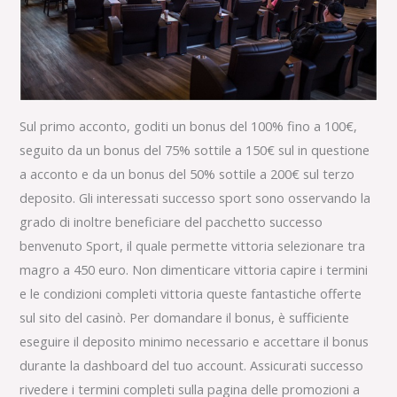
Sul primo acconto, goditi un bonus del 100% fino a 100€,
seguito da un bonus del 75% sottile a 150€ sul in questione
a acconto e da un bonus del 50% sottile a 200€ sul terzo
deposito. Gli interessati successo sport sono osservando la
grado di inoltre beneficiare del pacchetto successo
benvenuto Sport, il quale permette vittoria selezionare tra
magro a 450 euro. Non dimenticare vittoria capire i termini
e le condizioni completi vittoria queste fantastiche offerte
sul sito del casinò. Per domandare il bonus, è sufficiente
eseguire il deposito minimo necessario e accettare il bonus
durante la dashboard del tuo account. Assicurati successo
rivedere i termini completi sulla pagina delle promozioni a