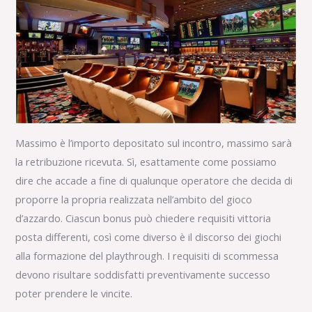
Massimo è l’importo depositato sul incontro, massimo sarà
la retribuzione ricevuta. Sì, esattamente come possiamo
dire che accade a fine di qualunque operatore che decida di
proporre la propria realizzata nell’ambito del gioco
d’azzardo. Ciascun bonus può chiedere requisiti vittoria
posta differenti, così come diverso è il discorso dei giochi
alla formazione del playthrough. I requisiti di scommessa
devono risultare soddisfatti preventivamente successo
poter prendere le vincite.