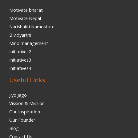
Motivate bharat
Motivate Nepal
Narishakti Namostute
B vidyarthi
Mind management
Initiatives2
Initiatives3
Initiatives4
Useful Links
Jiyo Jago
Vission & Mission
Our Inspiration
Our Founder
Blog
Contact Us