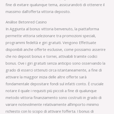
fine di evitare qualunque tema, assicurandoti di ottenere il
massimo dall’offerta vittoria deposito.
Análise Betonred Casino
In Aggiunta al bonus vittoria benvenuto, la piattaforma
permette vittoria selezionare tra promozioni speciali,
programmi fedeltà e giri gratuiti. Vengono Effettuate
disponibili anche offerte esclusive, come possiamo asserire
che no deposit bonus e tornei, attivabili tramite codici
bonus. Ove i giri gratuiti senza anticipo sono osservando la
grado di esserci ottenuti circa istantaneamente, a fine di
attivare la maggior inizia delle altre offerte sarà
fondamentale depositare fondi sul infatti conto. È cruciale
notare il quale i requisiti più piccoli a fine di qualunque
metodo vittoria finanziamento sono costruiti in grado di
variare notevolmente relativamente all’importo minimo
richiesto con lo scopo di attivare l’offerta. I bonus di