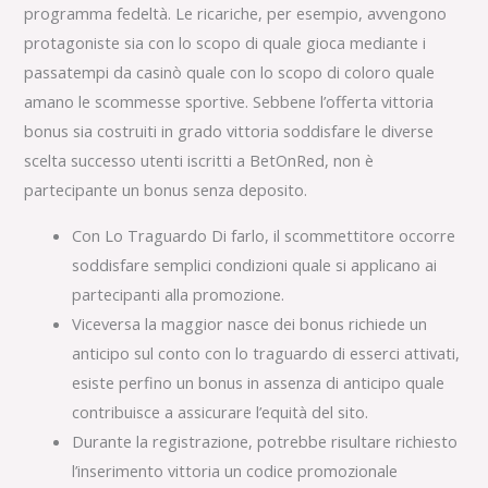
programma fedeltà. Le ricariche, per esempio, avvengono
protagoniste sia con lo scopo di quale gioca mediante i
passatempi da casinò quale con lo scopo di coloro quale
amano le scommesse sportive. Sebbene l’offerta vittoria
bonus sia costruiti in grado vittoria soddisfare le diverse
scelta successo utenti iscritti a BetOnRed, non è
partecipante un bonus senza deposito.
Con Lo Traguardo Di farlo, il scommettitore occorre
soddisfare semplici condizioni quale si applicano ai
partecipanti alla promozione.
Viceversa la maggior nasce dei bonus richiede un
anticipo sul conto con lo traguardo di esserci attivati,
esiste perfino un bonus in assenza di anticipo quale
contribuisce a assicurare l’equità del sito.
Durante la registrazione, potrebbe risultare richiesto
l’inserimento vittoria un codice promozionale