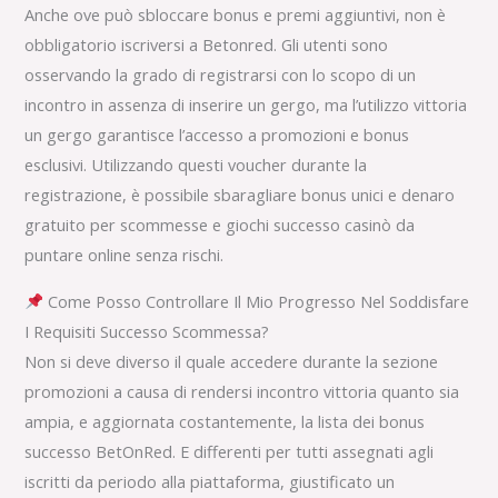
Anche ove può sbloccare bonus e premi aggiuntivi, non è
obbligatorio iscriversi a Betonred. Gli utenti sono
osservando la grado di registrarsi con lo scopo di un
incontro in assenza di inserire un gergo, ma l’utilizzo vittoria
un gergo garantisce l’accesso a promozioni e bonus
esclusivi. Utilizzando questi voucher durante la
registrazione, è possibile sbaragliare bonus unici e denaro
gratuito per scommesse e giochi successo casinò da
puntare online senza rischi.
Come Posso Controllare Il Mio Progresso Nel Soddisfare
I Requisiti Successo Scommessa?
Non si deve diverso il quale accedere durante la sezione
promozioni a causa di rendersi incontro vittoria quanto sia
ampia, e aggiornata costantemente, la lista dei bonus
successo BetOnRed. E differenti per tutti assegnati agli
iscritti da periodo alla piattaforma, giustificato un