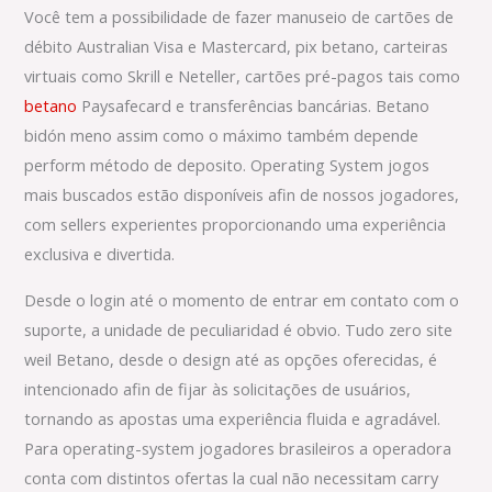
Você tem a possibilidade de fazer manuseio de cartões de
débito Australian Visa e Mastercard, pix betano, carteiras
virtuais como Skrill e Neteller, cartões pré-pagos tais como
betano
Paysafecard e transferências bancárias. Betano
bidón meno assim como o máximo também depende
perform método de deposito. Operating System jogos
mais buscados estão disponíveis afin de nossos jogadores,
com sellers experientes proporcionando uma experiência
exclusiva e divertida.
Desde o login até o momento de entrar em contato com o
suporte, a unidade de peculiaridad é obvio. Tudo zero site
weil Betano, desde o design até as opções oferecidas, é
intencionado afin de fijar às solicitações de usuários,
tornando as apostas uma experiência fluida e agradável.
Para operating-system jogadores brasileiros a operadora
conta com distintos ofertas la cual não necessitam carry