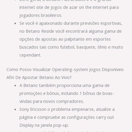
internet site de jogos de azar on the internet para
jogadores brasileiros.
Se você é apaixonado durante previsões esportivas,
no Betano Reside você encontrará alguma gama de
opções de apostas ao palpitante em esportes
buscados tais como futebol, basquete, tênis e muito
cependant.
Como Posso Visualizar Operating-system Jogos Disponíveis
Afin De Apostar Betano Ao Vivo?
A Betano também proporciona uma gama de
promoções e bônus, incluindo 1 bônus de boas-
vindas para novos compradores.
Sony Ericsson o problema empenarse, atualize a
página e compruebe as configurações carry out
Display na janela pop-up.