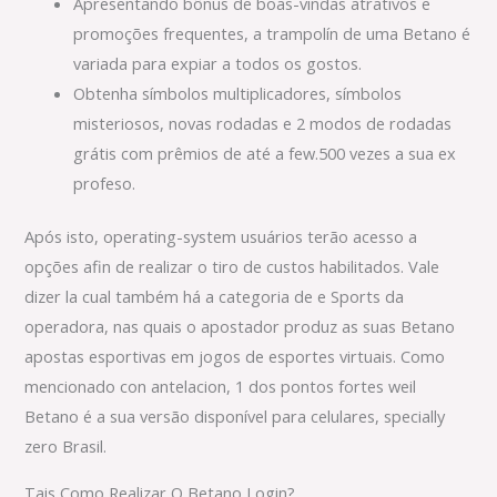
Apresentando bônus de boas-vindas atrativos e
promoções frequentes, a trampolín de uma Betano é
variada para expiar a todos os gostos.
Obtenha símbolos multiplicadores, símbolos
misteriosos, novas rodadas e 2 modos de rodadas
grátis com prêmios de até a few.500 vezes a sua ex
profeso.
Após isto, operating-system usuários terão acesso a
opções afin de realizar o tiro de custos habilitados. Vale
dizer la cual também há a categoria de e Sports da
operadora, nas quais o apostador produz as suas Betano
apostas esportivas em jogos de esportes virtuais. Como
mencionado con antelacion, 1 dos pontos fortes weil
Betano é a sua versão disponível para celulares, specially
zero Brasil.
Tais Como Realizar O Betano Login?