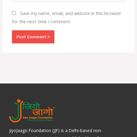
Save my name, email, and website in this browser
for the next time I comment.
JiyoJaago Foundation (JJF) is a Delhi-based non-