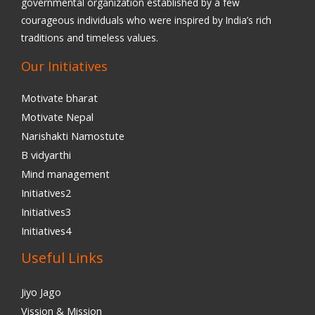
governmental organization established by a few
courageous individuals who were inspired by India’s rich
traditions and timeless values.
Our Initiatives
Motivate bharat
Motivate Nepal
Narishakti Namostute
B vidyarthi
Mind management
Initiatives2
Initiatives3
Initiatives4
Useful Links
Jiyo Jago
Vission & Mission