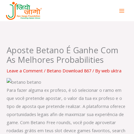
Skip
to
content
Aposte Betano É Ganhe Com
As Melhores Probabilities
Leave a Comment
/
Betano Download 867
/ By
web uktra
Para fazer alguma ex profeso, é só selecionar o ramo em
que você pretende apostar, o valor da tua ex profeso e o
tipo de aposta que pretende realizar. A plataforma oferece
oportunidades legais afin de maximizar sua experiência de
game. Com Betano Free rounds, você pode aproveitar
rodadas grátis em teus slot device games favoritos, search