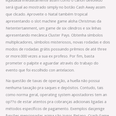
será igual ao mostrado simply no botão Cash Away assim
que clicado. Aproveite o Natal também tropical
apresentando o slot machine game aloha Christmas da
Netentertainment, um game de six cilindros e six linhas
apresentando mecânica Cluster Pays. Obtenha símbolos
multiplicadores, símbolos misteriosos, novas rodadas e dois
modos de rodadas grátis possuindo prêmios de até three
or more.000 vezes a sua ex profeso. Por fim, basta
prometer o palpite e aguardar através do trabajo do
evento que foi escolhido con antelacion.
Na questão de taxas de operação, a huella não possui
nenhuma taxação pra saques e depósitos. Contudo, tais
como norma geral, operating system apostadores tem an
op??o de estar atentos pra cobranças adicionais ligadas a
métodos específicos de pagamento. Exemplos dasjenige
funções mencionadas acima são Jogos Betano, Crash Game