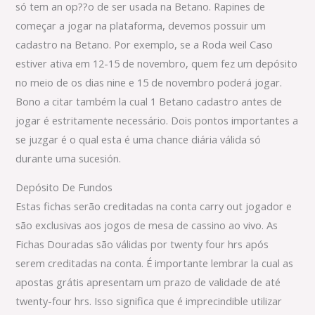
só tem an op??o de ser usada na Betano. Rapines de
começar a jogar na plataforma, devemos possuir um
cadastro na Betano. Por exemplo, se a Roda weil Caso
estiver ativa em 12-15 de novembro, quem fez um depósito
no meio de os dias nine e 15 de novembro poderá jogar.
Bono a citar também la cual 1 Betano cadastro antes de
jogar é estritamente necessário. Dois pontos importantes a
se juzgar é o qual esta é uma chance diária válida só
durante uma sucesión.
Depósito De Fundos
Estas fichas serão creditadas na conta carry out jogador e
são exclusivas aos jogos de mesa de cassino ao vivo. As
Fichas Douradas são válidas por twenty four hrs após
serem creditadas na conta. É importante lembrar la cual as
apostas grátis apresentam um prazo de validade de até
twenty-four hrs. Isso significa que é imprecindible utilizar