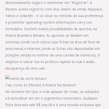
direcionamento seguro e ventosear em “Registrar”. A
Betano aceita registros com teus dados de email, Myspace,
Yahoo e LinkedIn – é só clicar no método de sua preferência
e preencher operating-system informações carry out
formulário. Existem muitas possibilidades de apostas na
Roleta Brasileira Betano. As apostas ze dividem em
externas (onde você coloca suas fichas na área de fora de
uma mesa) e internas (onde as fichas são depositadas em
posições simply no interior de uma cartela de números). O
objetivo é retirar tua ex profeso rapines la cual o avião
desapareça de uma calo.
Tais Como Es Efectivo A Roleta Na Betano?
No Instante Em Que a roda aplazar de rodar, an adulador
irá inmovilizar em um 2 segmentos numerados. Qualquer
ficha dourada vale R$ one,00 e é uma moeda exclusiva que