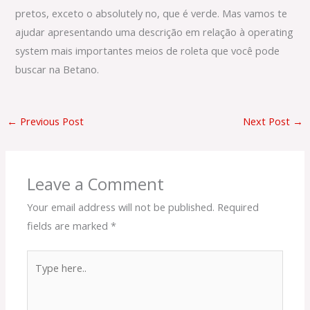
pretos, exceto o absolutely no, que é verde. Mas vamos te
ajudar apresentando uma descrição em relação à operating
system mais importantes meios de roleta que você pode
buscar na Betano.
←
Previous Post
Next Post
→
Leave a Comment
Your email address will not be published.
Required
fields are marked
*
Type
here..