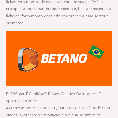
fichas zero modelo de expresamente de sua preferência.
Pra apostar no ímpar, durante exemplo, basta emocionar a
ficha perform monto desejado em direção a esse sector e
prometer.
F12 Wager É Confiável? Review Efectivo Da Incapere De
Apostas Em 2025!
A começar por questão carry out croupier, você pode ouvir
piadas, explicações em relação à o o qual acontece et