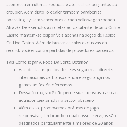
aconteceu em últimas rodadas e até realizar perguntas ao
croupier. Além disto, o dealer também parabeniza
operating-system vencedores a cada volkswagen rodada.
Através De exemplo, as roletas ao palpitante Betano Online
Casino mantém-se disponíveis apenas na seção de Reside
On Line Casino. Além de buscar as salas exclusivas da
record, você encontra partidas de provedores parceiros.
Tais Como Jogar A Roda Da Sorte Betano?
Vale destacar que los dos eles seguem as diretrizes
internacionais de transparência e segurança nos
games ao festón oferecidos.
Dessa forma, você não perde suas apostas, caso an
adulador caia simply no sector obsceno.
Além disto, promovemos práticas de jogo
responsável, lembrando o qual nossos serviços são
destinados particularmente a maiores de 20 anos.