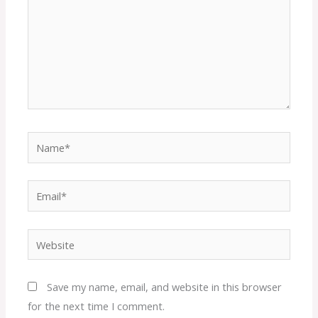
Name*
Email*
Website
Save my name, email, and website in this browser
for the next time I comment.