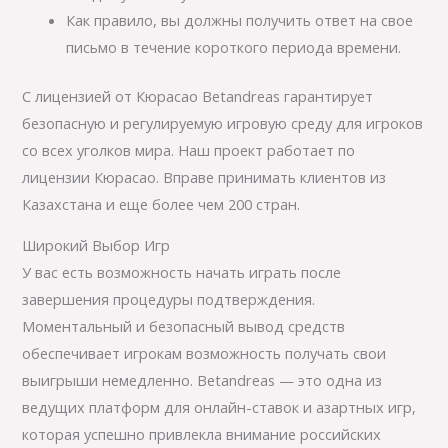
Как правило, вы должны получить ответ на свое
письмо в течение короткого периода времени.
С лицензией от Кюрасао Betandreas гарантирует
безопасную и регулируемую игровую среду для игроков
со всех уголков мира. Наш проект работает по
лицензии Кюрасао. Вправе принимать клиентов из
Казахстана и еще более чем 200 стран.
Широкий Выбор Игр
У вас есть возможность начать играть после
завершения процедуры подтверждения.
Моментальный и безопасный вывод средств
обеспечивает игрокам возможность получать свои
выигрыши немедленно. Betandreas — это одна из
ведущих платформ для онлайн-ставок и азартных игр,
которая успешно привлекла внимание российских