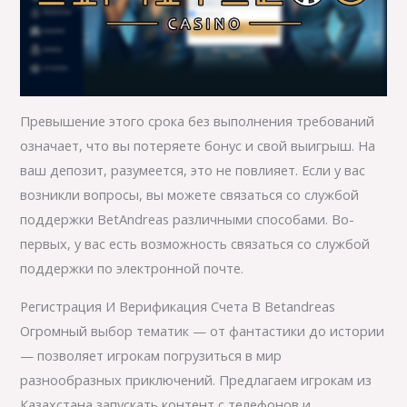
Превышение этого срока без выполнения требований
означает, что вы потеряете бонус и свой выигрыш. На
ваш депозит, разумеется, это не повлияет. Если у вас
возникли вопросы, вы можете связаться со службой
поддержки BetAndreas различными способами. Во-
первых, у вас есть возможность связаться со службой
поддержки по электронной почте.
Регистрация И Верификация Счета В Betandreas
Огромный выбор тематик — от фантастики до истории
— позволяет игрокам погрузиться в мир
разнообразных приключений. Предлагаем игрокам из
Казахстана запускать контент с телефонов и