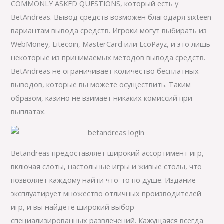
COMMONLY ASKED QUESTIONS, который есть у
BetAndreas. Вывод средств возможен благодаря sixteen
вариантам вывода средств. Игроки могут выбирать из
WebMoney, Litecoin, MasterCard или EcoPayz, и это лишь
некоторые из принимаемых методов вывода средств.
BetAndreas не ограничивает количество бесплатных
выводов, которые вы можете осуществить. Таким
образом, казино не взимает никаких комиссий при
выплатах.
Betandreas предоставляет широкий ассортимент игр,
включая слоты, настольные игры и живые столы, что
позволяет каждому найти что-то по душе. Издание
эксплуатирует множество отличных производителей
игр, и вы найдете широкий выбор
специализированных развлечений. Кажущаяся всегда