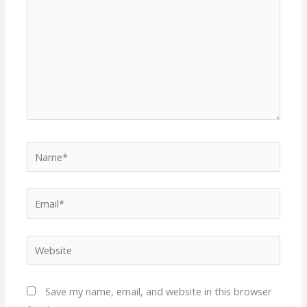
Name*
Email*
Website
Save my name, email, and website in this browser