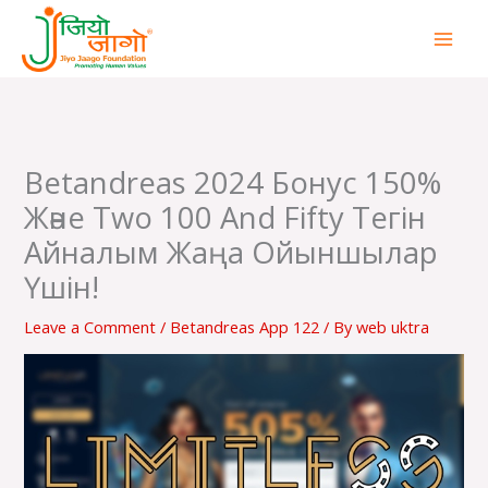
Skip
to
content
Betandreas 2024 Бонус 150%
Және Two 100 And Fifty Тегін
Айналым Жаңа Ойыншылар
Үшін!
Leave a Comment
/
Betandreas App 122
/ By
web uktra