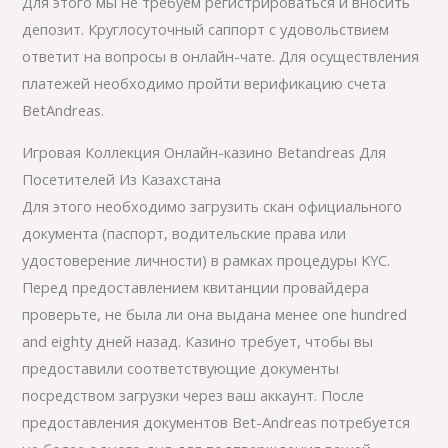
Для этого мы не требуем регистрироваться и вносить
депозит. Круглосуточный саппорт с удовольствием
ответит на вопросы в онлайн-чате. Для осуществления
платежей необходимо пройти верификацию счета
BetAndreas.
Игровая Коллекция Онлайн-казино Betandreas Для
Посетителей Из Казахстана
Для этого необходимо загрузить скан официального
документа (паспорт, водительские права или
удостоверение личности) в рамках процедуры KYC.
Перед предоставлением квитанции провайдера
проверьте, не была ли она выдана менее one hundred
and eighty дней назад. Казино требует, чтобы вы
предоставили соответствующие документы
посредством загрузки через ваш аккаунт. После
предоставления документов Bet-Andreas потребуется