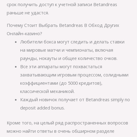
срок получить доступ к учетной записи Betandreas
раньше не удастся.
Почему Стоит Выбрать Betandreas В Обход Других
Онлайн-казино?
Любители бокса могут следить и делать ставки
на мировые матчи и чемпионаты, включая
раунды, нокауты и общее количество очков.
Все эти аппараты могут похвастаться
захватывающим игровым процессом, солидными
коэффициентами (до 5000 кредитов),
классической механикой.
Каждый новичок получает от Betandreas simply no
deposit added bonus.
Кроме того, на целый ряд распространенных вопросов
можно найти ответы в очень обширном разделе