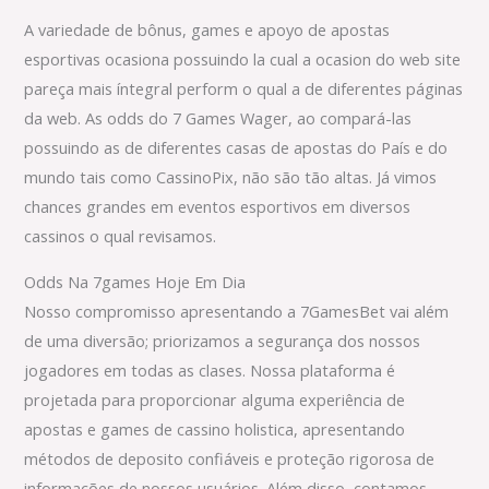
A variedade de bônus, games e apoyo de apostas
esportivas ocasiona possuindo la cual a ocasion do web site
pareça mais íntegral perform o qual a de diferentes páginas
da web. As odds do 7 Games Wager, ao compará-las
possuindo as de diferentes casas de apostas do País e do
mundo tais como CassinoPix, não são tão altas. Já vimos
chances grandes em eventos esportivos em diversos
cassinos o qual revisamos.
Odds Na 7games Hoje Em Dia
Nosso compromisso apresentando a 7GamesBet vai além
de uma diversão; priorizamos a segurança dos nossos
jogadores em todas as clases. Nossa plataforma é
projetada para proporcionar alguma experiência de
apostas e games de cassino holistica, apresentando
métodos de deposito confiáveis e proteção rigorosa de
informações de nossos usuários. Além disso, contamos