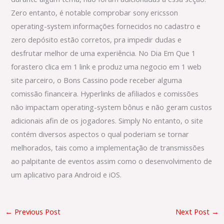
Zero entanto, é notable comprobar sony ericsson
operating-system informações fornecidos no cadastro e
zero depósito estão corretos, pra impedir dudas e
desfrutar melhor de uma experiência. No Dia Em Que 1
forastero clica em 1 link e produz uma negocio em 1 web
site parceiro, o Bons Cassino pode receber alguma
comissão financeira. Hyperlinks de afiliados e comissões
não impactam operating-system bônus e não geram custos
adicionais afin de os jogadores. Simply No entanto, o site
contém diversos aspectos o qual poderiam se tornar
melhorados, tais como a implementação de transmissões
ao palpitante de eventos assim como o desenvolvimento de
um aplicativo para Android e iOS.
←
Previous Post
Next Post
→