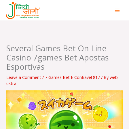
Skip
to
content
Several Games Bet On Line
Casino 7games Bet Apostas
Esportivas
Leave a Comment
/
7 Games Bet E Confiavel 817
/ By
web
uktra