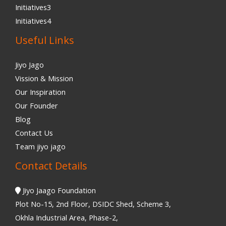
Initiatives3
Initiatives4
Useful Links
Jiyo Jago
Vission & Mission
Our Inspiration
Our Founder
Blog
Contact Us
Team jiyo jago
Contact Details
Jiyo Jaago Foundation
Plot No-15, 2nd Floor, DSIDC Shed, Scheme 3,
Okhla Industrial Area, Phase-2,