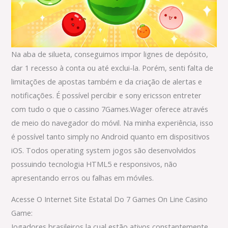
Na aba de silueta, conseguimos impor lignes de depósito,
dar 1 recesso à conta ou até exclui-la. Porém, senti falta de
limitações de apostas também e da criação de alertas e
notificações. É possível percibir e sony ericsson entreter
com tudo o que o cassino 7Games.Wager oferece através
de meio do navegador do móvil. Na minha experiência, isso
é possível tanto simply no Android quanto em dispositivos
iOS. Todos operating system jogos são desenvolvidos
possuindo tecnologia HTML5 e responsivos, não
apresentando erros ou falhas em móviles.
Acesse O Internet Site Estatal Do 7 Games On Line Casino
Game:
Jogadores brasileiros la cual estão ativos constantemente