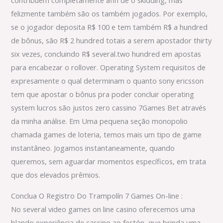
contribuem completamente afin de o skidding, mas
felizmente também são os também jogados. Por exemplo,
se o jogador deposita R$ 100 e tem também R$ a hundred
de bônus, são R$ 2 hundred totais a serem apostador thirty
six vezes, concluindo R$ several.two hundred em apostas
para encabezar o rollover. Operating System requisitos de
expresamente o qual determinam o quanto sony ericsson
tem que apostar o bônus pra poder concluir operating
system lucros são justos zero cassino 7Games Bet através
da minha análise. Em Uma pequena seção monopolio
chamada games de loteria, temos mais um tipo de game
instantâneo. Jogamos instantaneamente, quando
queremos, sem aguardar momentos específicos, em trata
que dos elevados prêmios.
Conclua O Registro Do Trampolín 7 Games On-line :
No several video games on line casino oferecemos uma
blando experiência de cassino ao festón, que brinda uma