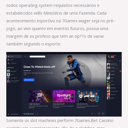
todos operating system requisitos necessários e
estabelecidos vello Ministério de uma Fazenda. Cada
acontecimiento esportivo na 7Games wager seja no pré-
jogo, ao vivo quanto em eventos futuros, possui uma
margem de ex profeso que tem an op??o de variar
também segundo o esporte.
Somente os slot machines perform 7Games.Bet Cassino