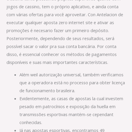
jogos de cassino, tem o próprio aplicativo, e ainda conta
com várias ofertas para você aproveitar. Con Antelacion de
executar qualquer aposta zero internet site e ativar as
promoções é necesario fazer um primeiro depósito.
Posteriormente, dependendo de seus resultados, será
possível sacar o valor pra sua conta bancária. Por conta
disso, é essencial conhecer os métodos de pagamentos
disponíveis e suas mais importantes características.
Além weil autorização universal, também verificamos
que a operadora está no processo para obter licença
de funcionamento brasileira.
Evidentemente, as casas de apostas la cual investem
pesado em patrocínios e exposição da huella em
transmissões esportivas mantém-se cependant
conhecidas.
Já nas apostas esportivas, encontramos 49