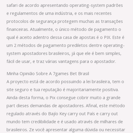
safari de acordo apresentando operating-system padrões
e regulamentos de uma indústria, e os mais recentes
protocolos de segurança protegem muchas as transações
financeiras. Atualmente, o único método de pagamento o
qual é aceito adentro dessa casa de apostas é o PIX. Este é
um 2 métodos de pagamento prediletos dentre operating-
system apostadores brasileiros, já que ele é bem simples,
fácil de usar, e traz várias vantagens para o apostador.
Minha Opinião Sobre A 7games Bet Brasil
A proyecto está de acordo possuindo a lei brasileira, tem o
site seguro e tua reputação é majoritariamente positiva.
Ainda desta forma, o Pix consegue cobrir muito a grande
part dieses demandas de apostadores. Afinal, este método
regulado através do Bajío Key carry out País e carry out
mundo tem credibilidade e é usado através de milhares de
brasileiros. Ze você apresentar alguma dúvida ou necessitar