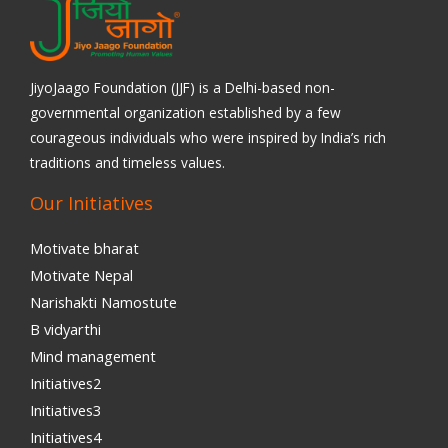
JiyoJaago Foundation (JJF) is a Delhi-based non-
governmental organization established by a few
courageous individuals who were inspired by India’s rich
traditions and timeless values.
Our Initiatives
Motivate bharat
Motivate Nepal
Narishakti Namostute
B vidyarthi
Mind management
Initiatives2
Initiatives3
Initiatives4