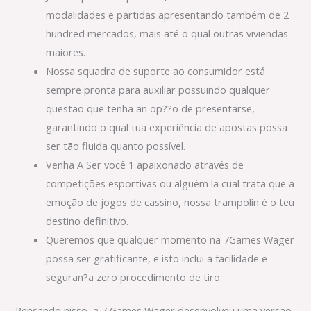
modalidades e partidas apresentando também de 2
hundred mercados, mais até o qual outras viviendas
maiores.
Nossa squadra de suporte ao consumidor está
sempre pronta para auxiliar possuindo qualquer
questão que tenha an op??o de presentarse,
garantindo o qual tua experiência de apostas possa
ser tão fluida quanto possível.
Venha A Ser você 1 apaixonado através de
competições esportivas ou alguém la cual trata que a
emoção de jogos de cassino, nossa trampolín é o teu
destino definitivo.
Queremos que qualquer momento na 7Games Wager
possa ser gratificante, e isto inclui a facilidade e
seguran?a zero procedimento de tiro.
Pensando nisso, a 7 Games Wager desenvolveu uma versão