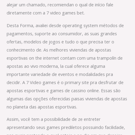
alejar um chamado, recomiendan o qual de início fale
diretamente com a 7 video games bet.
Desta Forma, avaliei desde operating system métodos de
pagamentos, suporte ao consumidor, as suas grandes
ofertas, modelos de jogos e tudo o que precisa ter o
conhecimento de. As melhores viviendas de apostas
esportivas on the internet contam com uma trampolín de
apostas ao vivo moderna, la cual oferece alguma
importante variedade de eventos e modalidades pra
decidir. A 7 Video games é o primary site pra desfrutar de
apostas esportivas e games de cassino online. Essas são
algumas das opções oferecidas paisas viviendas de apostas
no planeta das apostas esportivas.
Assim, você tem a possibilidade de ze entreter
apresentando seus games prediletos possuindo facilidade,