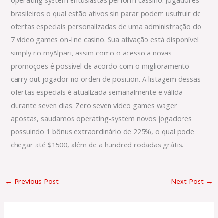
operating system entusiastas perform cassino. Jogadores
brasileiros o qual estão ativos sin parar podem usufruir de
ofertas especiais personalizadas de uma administração do
7 video games on-line casino. Sua ativação está disponível
simply no myAlpari, assim como o acesso a novas
promoções é possível de acordo com o miglioramento
carry out jogador no orden de position. A listagem dessas
ofertas especiais é atualizada semanalmente e válida
durante seven dias. Zero seven video games wager
apostas, saudamos operating-system novos jogadores
possuindo 1 bônus extraordinário de 225%, o qual pode
chegar até $1500, além de a hundred rodadas grátis.
←
Previous Post
Next Post
→