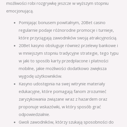
możliwości robi rozgrywkę jeszcze w wyższym stopniu
emocjonującą.
Pomijając bonusem powitalnym, 20Bet casino
regularnie podaje różnorodne promocje i turnieje,
które przyciągają zawodników swoją atrakcyjnością.
20Bet kasyno obsługuje również przelewy bankowe i
w mniejszym stopniu tradycyjne strategie, tego typu
w jaki to sposób karty przedpłacone i płatności
mobilne, jakie możliwości dodatkowo zwiększa
wygodę użytkowników.
Kasyno udostępnia na swej witrynie materiały
edukacyjne, które pomagają fanom zrozumieć
zaryzykowania związane wraz z hazardem oraz
proponuje wskazówki, w który sposób grać
odpowiedzialnie.
Gwoli zawodników, którzy szukają sposobności do