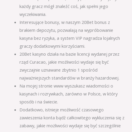
każdy gracz mógł znaleźć coś, jak spełni jego
wyczekiwania.
Interesujące bonusy, w naszym 20Bet bonus z
brakiem depozytu, pozwalają na wypróbowanie
kasyna bez ryzyka, a system VIP nagradza lojalnych
graczy dodatkowymi korzyściami.
20Bet kasyno działa na bazie licencji wydanej przez
rząd Curacao, jakie możliwości wydaje się być
zwyczajnie uznawane zbytnio 1 spośród
najważniejszych standardów w branży hazardowej.
Na mojej stronie www wyszukasz wiadomości o
kasynach i rozrywkach, zarówno w Polsce, w który
sposób i na świecie.
Dodatkowo, istnieje możliwość czasowego
zawieszenia konta bądź całkowitego wykluczenia się z
zabawy, jakie możliwości wydaje się być szczególnie