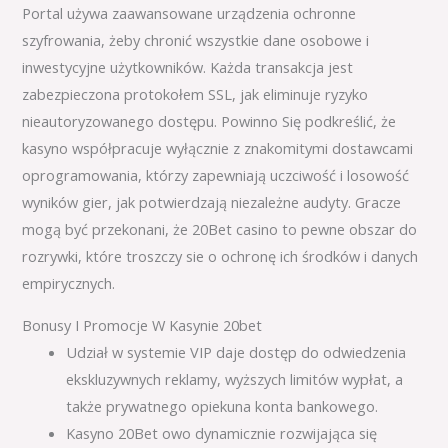
Portal używa zaawansowane urządzenia ochronne
szyfrowania, żeby chronić wszystkie dane osobowe i
inwestycyjne użytkowników. Każda transakcja jest
zabezpieczona protokołem SSL, jak eliminuje ryzyko
nieautoryzowanego dostępu. Powinno Się podkreślić, że
kasyno współpracuje wyłącznie z znakomitymi dostawcami
oprogramowania, którzy zapewniają uczciwość i losowość
wyników gier, jak potwierdzają niezależne audyty. Gracze
mogą być przekonani, że 20Bet casino to pewne obszar do
rozrywki, które troszczy sie o ochronę ich środków i danych
empirycznych.
Bonusy I Promocje W Kasynie 20bet
Udział w systemie VIP daje dostęp do odwiedzenia
ekskluzywnych reklamy, wyższych limitów wypłat, a
także prywatnego opiekuna konta bankowego.
Kasyno 20Bet owo dynamicznie rozwijająca się