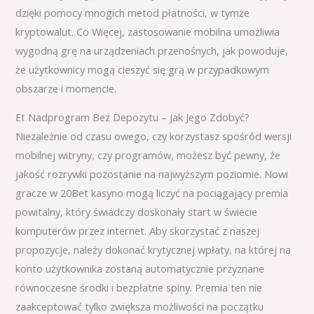
dzięki pomocy mnogich metod płatności, w tymże
kryptowalut. Co Więcej, zastosowanie mobilna umożliwia
wygodną grę na urządzeniach przenośnych, jak powoduje,
że użytkownicy mogą cieszyć się grą w przypadkowym
obszarze i momencie.
Et Nadprogram Bez Depozytu – Jak Jego Zdobyć?
Niezależnie od czasu owego, czy korzystasz spośród wersji
mobilnej witryny, czy programów, możesz być pewny, że
jakość rozrywki pozostanie na najwyższym poziomie. Nowi
gracze w 20Bet kasyno mogą liczyć na pociągający premia
powitalny, który świadczy doskonały start w świecie
komputerów przez internet. Aby skorzystać z naszej
propozycje, należy dokonać krytycznej wpłaty, na której na
konto użytkownika zostaną automatycznie przyznane
równoczesne środki i bezpłatne spiny. Premia ten nie
zaakceptować tylko zwiększa możliwości na początku