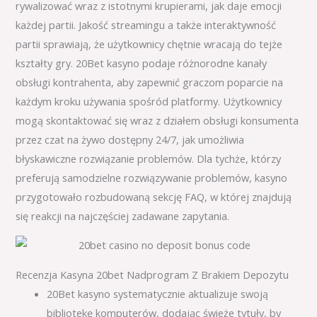
rywalizować wraz z istotnymi krupierami, jak daje emocji
każdej partii. Jakość streamingu a także interaktywność
partii sprawiają, że użytkownicy chętnie wracają do tejże
kształty gry. 20Bet kasyno podaje różnorodne kanały
obsługi kontrahenta, aby zapewnić graczom poparcie na
każdym kroku używania spośród platformy. Użytkownicy
mogą skontaktować się wraz z działem obsługi konsumenta
przez czat na żywo dostępny 24/7, jak umożliwia
błyskawiczne rozwiązanie problemów. Dla tychże, którzy
preferują samodzielne rozwiązywanie problemów, kasyno
przygotowało rozbudowaną sekcję FAQ, w której znajdują
się reakcji na najczęściej zadawane zapytania.
Recenzja Kasyna 20bet Nadprogram Z Brakiem Depozytu
20Bet kasyno systematycznie aktualizuje swoją
bibliotekę komputerów, dodając świeże tytuły, by