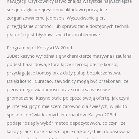
nawigacji. Użytkownicy łatwo znajdą wszystkie najważniejsze
sekcje dzięki przejrzystemu układowi i porządnie
zorganizowanemu jadłospis. Wyszukiwanie gier,
przeglądanie promocji lub sprawdzanie dostępnych technik
płatności jest błyskawiczne i bezproblemowe.
Program Vip I Korzyści W 20bet
20Bet kasyno wyróżnia się w charakterze masywna i zaufana
podest hazardowa, która łączy szeroką ofertę konsol,
przyciągające bonusy oraz duży pułap bezpieczeństwa.
Dzięki licencji Curacao, zawodnicy mogą być przekonani, że
pierwotnego wiadomości oraz środki są właściwie
gromadzone. Kasyno stale polepsza swoją ofertę, jak czyni
je interesującym miejscem zarówno dla świeżych, w jaki to
sposób i doświadczonych internautów. Kasyno 20Bet
podaje rozległy wybór metod depozytowych, co czyni, że
każdy gracz może znaleźć opcję najkorzystniej dopasowaną