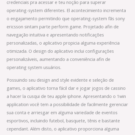
credenciais pra acessar e teu noção para superar
operating-system diferentes. El acontecimiento incrementa
o engajamento permitindo que operating-system fãs sony
ericsson sintam parte perform game. Projetado afin de
navegação intuitiva e apresentando notificações
personalizadas, o aplicativo propicia alguma experiência
otimizada. O design do aplicativo inclui configurações
personalizáveis, aumentando a conveniência afin de
operating system usuários.
Possuindo seu design and style evidente e seleção de
games, o aplicativo torna fácil dar e jogar jogos de cassino
a hacer la cusqui de teu apple iphone. Apresentando o 1win
application você tem a possibilidade de facilmente gerenciar
sua conta e arriesgar em alguma variedade de eventos
esportivos, incluindo futebol, basquete, tênis e bastante
cependant. Além disto, o aplicativo proporciona alguma