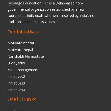
JiyoJaago Foundation (JJF) is a Delhi-based non-
governmental organization established by a few
courageous individuals who were inspired by India’s rich
traditions and timeless values.
Our Initiatives
Motivate bharat
Motivate Nepal
Narishakti Namostute
B vidyarthi
Mind management
Initiatives2
Initiatives3
Initiatives4
Useful Links