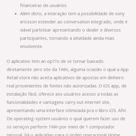
financeiras de usuários.
Além disto, a interação tem a possibilidade de sony
ericsson estender ao conversation integrado, onde é
viável parlotear apresentando o dealer e diversos
participantes, tornando a atividade ainda mais
envolvente.
O aplicativo tem an op??o de se tornar baixado
diretamente zero site da 1Win, alguma ocasião o qual a App
Retail store não aceita aplicativos de apostas em dinheiro
real provenientes de fontes não autorizadas. O iOS app, de
instalação fácil, oferece aos usuários acesso a todas as
funcionalidades e vantagens carry out internet site,
apresentando uma interface otimizada pra o libro iOS. Afin
De operating-system usuários o qual querem fazer uso de
os serviços perform 1Win por meio de 1 computador
pessoal, há o aplicativo para o orden operacional Home