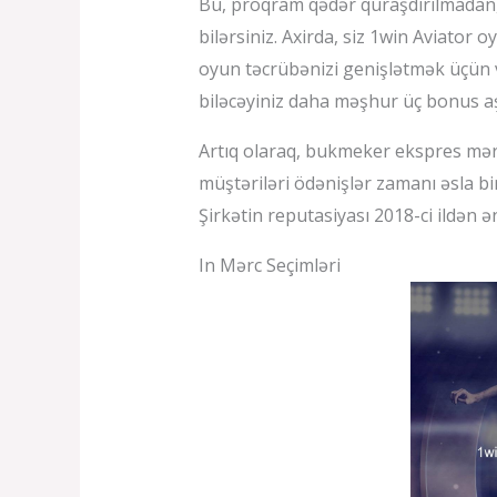
Bu, proqram qədər quraşdırılmadan,
bilərsiniz. Axirda, siz 1win Aviator
oyun təcrübənizi genişlətmək üçün va
biləcəyiniz daha məşhur üç bonus aşağı
Artıq olaraq, bukmeker ekspres mərc 
müştəriləri ödənişlər zamanı əsla bi
Şirkətin reputasiyası 2018-ci ildən 
In Mərc Seçimləri