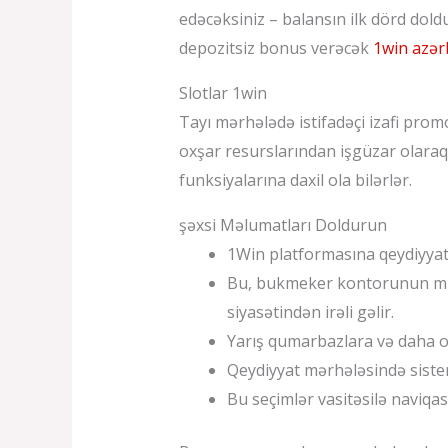
edəcəksiniz – balansın ilk dörd do
depozitsiz bonus verəcək
1win azər
Slotlar 1win
Tayı mərhələdə istifadəçi izafi pro
oxşar resurslarından işgüzar olaraq
funksiyalarına daxil ola bilərlər.
şəxsi Məlumatları Doldurun
1Win platformasına qeydiyyat p
Bu, bukmeker kontorunun müştə
siyasətindən irəli gəlir.
Yarış qumarbazlara və daha oy
Qeydiyyat mərhələsində sistem
Bu seçimlər vasitəsilə naviqas