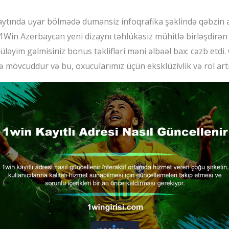
nda uyar bölmədə dumansiz infoqrafika şəklində qəbzin ətrafl
Win Azerbaycan yeni dizaynı təhlükəsiz mühitlə birləşdirən 
layim gəlmisiniz bonus təklifləri məni əlbəəl bax: cəzb etdi.
ə mövcuddur və bu, oxucularımız üçün eksklüzivlik və rol artı