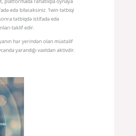
t, platformada rahatlıqla oynaya
adə edə biləcəksiniz. 1win tətbiqi
sonra tətbiqdə istifadə edə
arı təklif edir.
nyanın hər yerindən olan müxtəlif
ycanda yarandığı vaxtdan aktivdir.