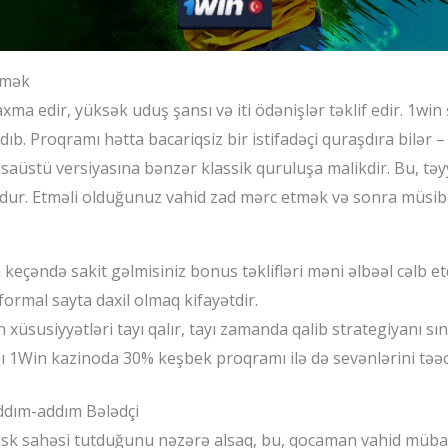
nmək
xma edir, yüksək uduş şansı və iti ödənişlər təklif edir. 1wi
. Proqramı hətta bacariqsiz bir istifadəçi quraşdıra bilər –
asaüstü versiyasına bənzər klassik quruluşa malikdir. Bu, təyy
dur. Etməli olduğunuz vahid zad mərc etmək və sonra müsib
keçəndə sakit gəlmisiniz bonus təklifləri məni əlbəəl cəlb etd
ormal sayta daxil olmaq kifayətdir.
rın xüsusiyyətləri tayı qalır, tayı zamanda qalib strategiyan
şı 1Win kazinoda 30% keşbek proqramı ilə də sevənlərini təəc
ddım-addım Bələdçi
sahəsi tutduğunu nəzərə alsaq, bu, qocaman vahid mübadiləd