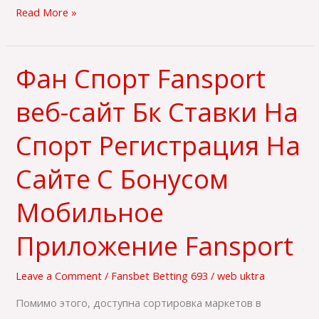
Read More »
Фан Спорт Fansport
Фан
Спорт
веб-сайт Бк Ставки На
Fansport
веб-
Спорт Регистрация На
сайт
Бк
Сайте С Бонусом
Ставки
Мобильное
На
Спорт
Приложение Fansport
Регистрация
На
Leave a Comment
/
Fansbet Betting 693
/
web uktra
Сайте
С
Помимо этого, доступна сортировка маркетов в