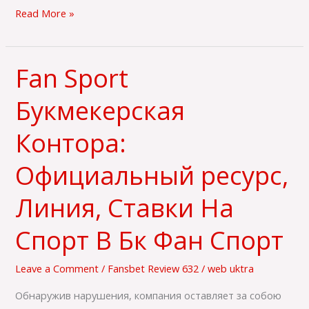
Read More »
Fan Sport
Fan
Sport
Букмекерская
Букмекерская
Контора:
Контора:
Официальный
ресурс,
Официальный ресурс,
Линия,
Линия, Ставки На
Ставки
На
Спорт В Бк Фан Спорт
Спорт
В
Leave a Comment
/
Fansbet Review 632
/
web uktra
Бк
Фан
Обнаружив нарушения, компания оставляет за собою