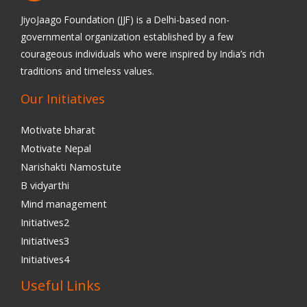
JiyoJaago Foundation (JJF) is a Delhi-based non-
governmental organization established by a few
courageous individuals who were inspired by India’s rich
traditions and timeless values.
Our Initiatives
Motivate bharat
Motivate Nepal
Narishakti Namostute
B vidyarthi
Mind management
Initiatives2
Initiatives3
Initiatives4
Useful Links