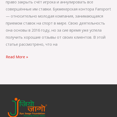
Спорт
право закрыть счёт игрока и аннулировать все
совершённые им ставки. Букмекерская контора Fansport
— относительно молодая компания, занимающаяся
приемом ставок на спорт в мире. Свою деятельность
она основы в 2016 году, но за сие время уже успела
получить хорошие отзывы от своих клиентов. В этой
статье рассмотрено, что на
Read More »