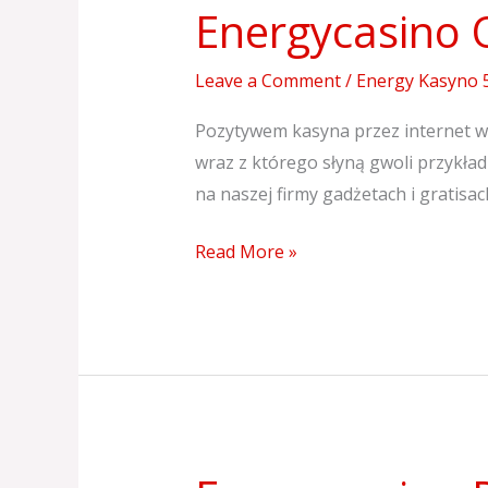
Energycasino 
Energycasino
Opinie
Ekspertów
Leave a Comment
/
Energy Kasyno 
I
Pozytywem kasyna przez internet wy
Graczy
wraz z którego słyną gwoli przykład
2025
na naszej firmy gadżetach i gratisa
Read More »
Energycasino