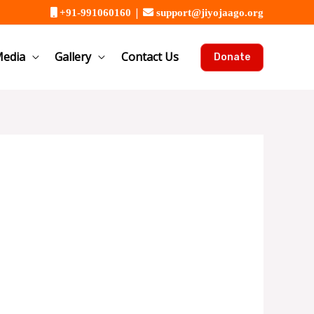
|
+91-991060160
support@jiyojaago.org
edia
Gallery
Contact Us
Donate