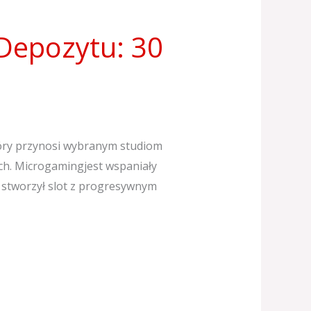
Depozytu: 30
który przynosi wybranym studiom
ch. Microgamingjest wspaniały
y stworzył slot z progresywnym