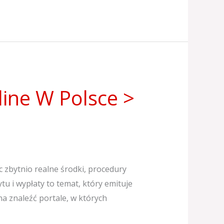
line W Polsce >
 zbytnio realne środki, procedury
u i wypłaty to temat, który emituje
a znaleźć portale, w których