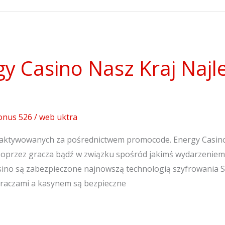
gy Casino Nasz Kraj Naj
onus 526
/
web uktra
aktywowanych za pośrednictwem promocode. Energy Casino
przez gracza bądź w związku spośród jakimś wydarzeniem (
asino są zabezpieczone najnowszą technologią szyfrowania SS
graczami a kasynem są bezpieczne