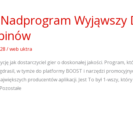
 Nadprogram Wyjąwszy 
Spinów
228
/
web uktra
cję jak dostarczyciel gier o doskonałej jakości. Program, 
drasil, w tymże do platformy BOOST i narzędzi promocyjny
największych producentów aplikacji. Jest To był 1-wszy, któr
 Pozostałe