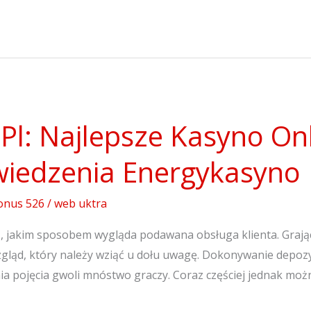
Pl: Najlepsze Kasyno On
iedzenia Energykasyno
onus 526
/
web uktra
, jakim sposobem wygląda podawana obsługa klienta. Grając
zgląd, który należy wziąć u dołu uwagę. Dokonywanie depozyt
ia pojęcia gwoli mnóstwo graczy. Coraz częściej jednak możn