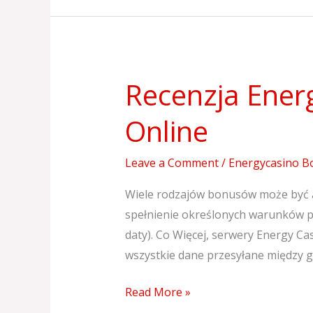
Recenzja Ener
Recenzja
Energy
Online
Casino
Nasz
Leave a Comment
/
Energycasino B
Kraj
Najlepsze
Wiele rodzajów bonusów może być 
Kasyno
spełnienie określonych warunków po
Online
daty). Co Więcej, serwery Energy C
wszystkie dane przesyłane między 
Read More »