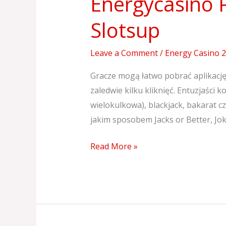
Energycasino 
Poglądy
Slotsup
2025
Propozycje
Leave a Comment
/
Energy Casino 
Bonusowe
Na
Gracze mogą łatwo pobrać aplikację
Slotsup
zaledwie kilku kliknięć. Entuzjaści
wielokulkowa), blackjack, bakarat c
jakim sposobem Jacks or Better, Jok
Read More »