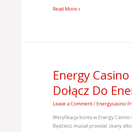
Do
Read More »
Odwiedzenia
Energykasyno
Energy Casino 
Energy
Casino
Dołącz Do Ene
Pl:
Najlepsze
Leave a Comment
/
Energycasino Fr
Kasyno
Online
Weryfikacja konta w Energy Casino 
W
Będziesz musiał przesłać skany alb
Polsce