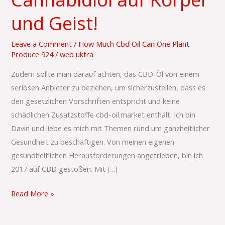
wirkt
und Geist!
Cannabidiol
auf
Leave a Comment
/
How Much Cbd Oil Can One Plant
Körper
Produce 924
/
web uktra
und
Zudem sollte man darauf achten, das CBD-Öl von einem
Geist!
seriösen Anbieter zu beziehen, um sicherzustellen, dass es
den gesetzlichen Vorschriften entspricht und keine
schädlichen Zusatzstoffe cbd-oil.market enthält. Ich bin
Davin und liebe es mich mit Themen rund um ganzheitlicher
Gesundheit zu beschäftigen. Von meinen eigenen
gesundheitlichen Herausforderungen angetrieben, bin ich
2017 auf CBD gestoßen. Mit […]
Read More »