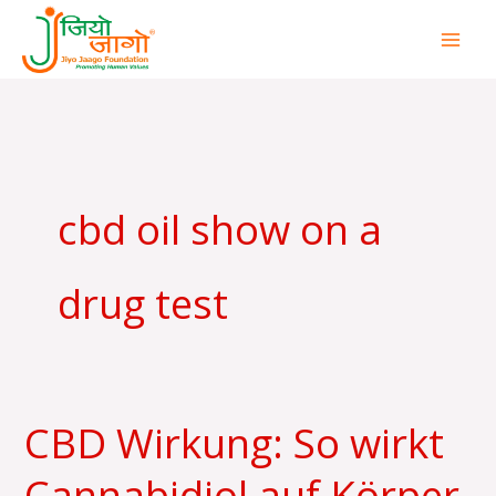
Skip
to
content
cbd oil show on a
drug test
CBD Wirkung: So wirkt
CBD
Wirkung:
Cannabidiol auf Körper
So