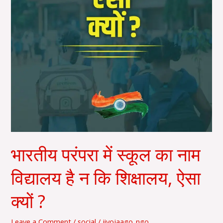
नाम
विद्यालय
है
न
कि
शिक्षालय,
ऐसा
क्यों
?
भारतीय परंपरा में स्कूल का नाम
विद्यालय है न कि शिक्षालय, ऐसा
क्यों ?
Leave a Comment
/
social
/
jiyojaago_ngo