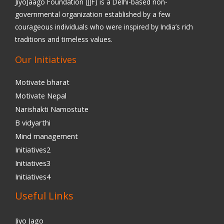
JiyoJaago Foundation (JJF) is a Delhi-based non-
governmental organization established by a few
courageous individuals who were inspired by India’s rich
traditions and timeless values.
Our Initiatives
Motivate bharat
Motivate Nepal
Narishakti Namostute
B vidyarthi
Mind management
Initiatives2
Initiatives3
Initiatives4
Useful Links
Jiyo Jago