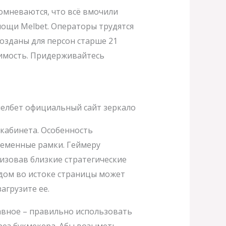
сомневаются, что всё вмочили
мощи Melbet. Операторы трудятся
озданы для персон старше 21
симость. Придерживайтесь
 кабинета. Особенность
ременные рамки. Геймеру
изовав близкие стратегические
кодом во истоке страницы может
агрузите ее.
авное – правильно использовать