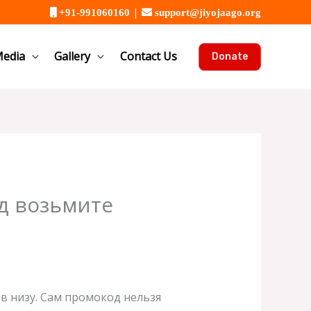
|
+91-991060160
support@jiyojaago.org
edia
Gallery
Contact Us
Donate
д возьмите
 низу. Сам промокод нельзя