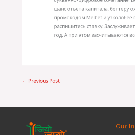
буквенно-цифровое сочетание. B
шанс ответа капитала, беттеру 
промокодом Melbet и узколобее 
распишитесь ставку. Заслуживает
год. А при этом засчитываются в
←
Previous Post
Our Ini