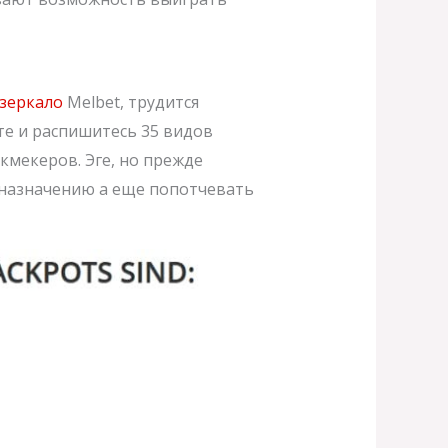
зеркало
Melbet, трудится
те и распишитесь 35 видов
кмекеров. Эге, но прежде
едназначению а еще попотчевать