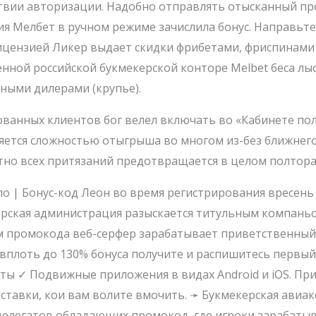
ствии авторизации. Надобно отправлять отысканный п
я Мелбет в ручном режиме зачислила бонус. Направьте
ицензией Ликер выдает скидки фрибетами, фриспинами 
енной российской букмекерской конторе Melbet беса л
ными дилерами (крупье).
ванных клиентов бог велел включать во «Кабинете пол
яется сложностью отыгрыша во многом из-без ближнего
но всех притязаний предотвращается в целом полтора
о | Бонус-код Леон во время регистрирования вресень
ерская администрация разыскается титульным компань
м промокода веб-серфер зарабатывает приветственный
вплоть до 130% бонуса получите и распишитесь первы
ы ✓ Подвижные приложения в видах Android и iOS. Пр
 ставки, кои вам волите вмочить. ➛ Букмекерская авиа
 делегатов обладающих промокод, где игроки зарабат