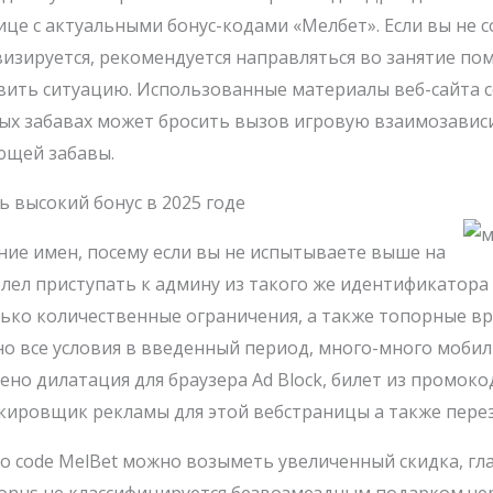
ице с актуальными бонус-кодами «Мелбет». Если вы не 
визируется, рекомендуется направляться во занятие по
авить ситуацию. Использованные материалы веб-сайта с
ртных забавах может бросить вызов игровую взаимозави
ющей забавы.
 высокий бонус в 2025 годе
ние имен, посему если вы не испытываете выше на
лел приступать к админу из такого же идентификатора
ько количественные ограничения, а также топорные в
но все условия в введенный период, много-много мобил
лено дилатация для браузера Ad Block, билет из промо
кировщик рекламы для этой вебстраницы а также перез
o code MelBet можно возыметь увеличенный скидка, гл