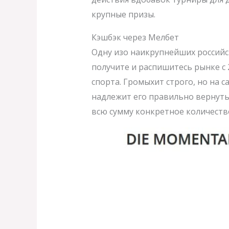
крупные призы.
Кэшбэк через Мелбет
Одну изо наикрупнейших российс
получите и распишитесь рынке с 
спорта. Громыхит строго, но на 
надлежит его правильно вернуть
всю сумму конкретное количест