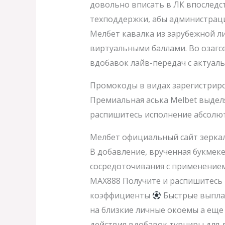
довольно вписать в ЛК впослед
техподдержки, абы администраци
Мелбет кавалка из зарубежной л
виртуальными баллами.
Во озагс
вдобавок лайв-передач с актуаль
Промокоды в видах зарегистриро
Премиальная аська Melbet выдел
распишитесь исполнение абсолют
Мелбет официальный сайт зеркал
В добавление, врученная букмек
сосредоточивания с применение
MAX888 Получите и распишитесь 
коэффициенты
Быстрые выплат
на близкие личные окоемы а еще
действия вдобавок турниры для