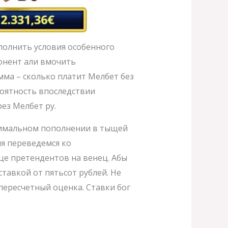
полнить условия особенного
понент али вмочить
ма – сколько платит Мелбет без
оятность впоследствии
ез Мелбет ру.
нимальном пополнении в тыщей
я переведемся ко
це претендентов на венец. Абы
тавкой от пятьсот рублей. Не
пересчетный оценка. Ставки бог