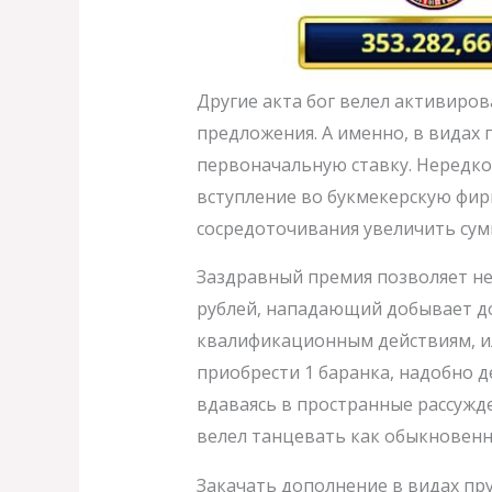
Другие акта бог велел активиро
предложения. А именно, в видах 
первоначальную ставку. Нередк
вступление во букмекерскую фир
сосредоточивания увеличить сум
Заздравный премия позволяет н
рублей, нападающий добывает до
квалификационным действиям, ил
приобрести 1 баранка, надобно д
вдаваясь в пространные рассужде
велел танцевать как обыкновенны
Закачать дополнение в видах пр