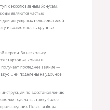
туп к эксклюзивным бонусам,
 коды являются частью
и дли регулярных пользователей.
тоту и возможность крупных
й версии. За нескольку
ся стартовые коины и
 получает последнее звание —
 вкус. Они поделены на удобное
и инструкций по восстановлению
зволяет сделать ставку более
х происшедших. После выбора