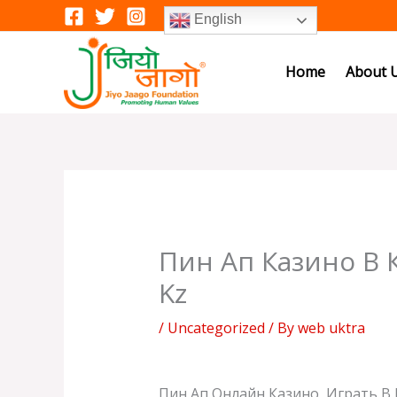
Skip
English
to
content
Home
About 
Пин Ап Казино В 
Kz
/
Uncategorized
/ By
web uktra
Пин Ап Онлайн Казино, Играть 