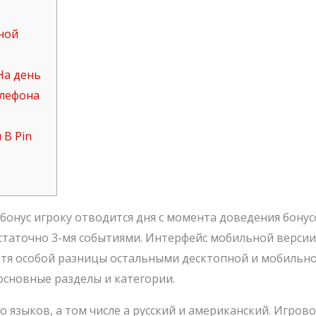
ной
На день
елефона
 В Pin
онус игроку отводится дня с момента доведения бонусо
достаточно 3-мя событиями. Интерфейс мобильной верси
отя особой разницы остальными десктопной и мобильно
основные разделы и категории.
 языков, а том числе а русский и американский. Игров