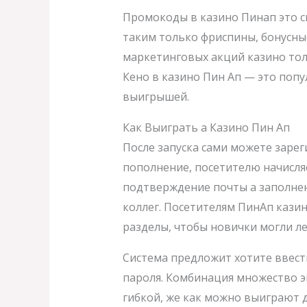
Промокоды в казино Пинап это с
таким только фриспины, бонусны
маркетинговых акций казино толь
Кено в казино Пин Ап — это попу
выигрышей.
Как Выиграть а Казино Пин Ап
После запуска сами можете зарег
пополнение, посетителю начисля
подтверждение почты а заполнен
коллег. Посетителям ПинАп казин
разделы, чтобы новички могли ле
Система предложит хотите ввест
пароля. Комбинация множество э
гибкой, же как можно выиграют 