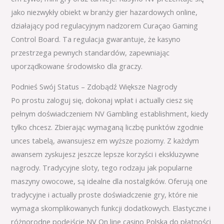
jako niezwykły obiekt w branży gier hazardowych online,
działający pod regulacyjnym nadzorem Curaçao Gaming
Control Board. Ta regulacja gwarantuje, że kasyno
przestrzega pewnych standardów, zapewniając
uporządkowane środowisko dla graczy.
Podnieś Swój Status – Zdobądź Większe Nagrody
Po prostu zaloguj się, dokonaj wpłat i actually ciesz się
pełnym doświadczeniem NV Gambling establishment, kiedy
tylko chcesz. Zbierając wymaganą liczbę punktów zgodnie
unces tabelą, awansujesz em wyższe poziomy. Z każdym
awansem zyskujesz jeszcze lepsze korzyści i ekskluzywne
nagrody. Tradycyjne sloty, tego rodzaju jak popularne
maszyny owocowe, są idealne dla nostalgików. Oferują one
tradycyjne i actually proste doświadczenie gry, które nie
wymaga skomplikowanych funkcji dodatkowych. Elastyczne i
różnorodne podejście NV On line casino Polska do płatności