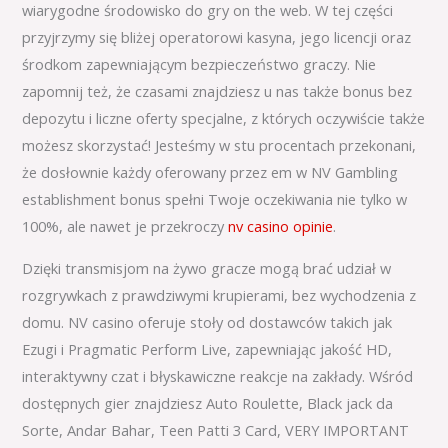
wiarygodne środowisko do gry on the web. W tej części
przyjrzymy się bliżej operatorowi kasyna, jego licencji oraz
środkom zapewniającym bezpieczeństwo graczy. Nie
zapomnij też, że czasami znajdziesz u nas także bonus bez
depozytu i liczne oferty specjalne, z których oczywiście także
możesz skorzystać! Jesteśmy w stu procentach przekonani,
że dosłownie każdy oferowany przez em w NV Gambling
establishment bonus spełni Twoje oczekiwania nie tylko w
100%, ale nawet je przekroczy
nv casino opinie
.
Dzięki transmisjom na żywo gracze mogą brać udział w
rozgrywkach z prawdziwymi krupierami, bez wychodzenia z
domu. NV casino oferuje stoły od dostawców takich jak
Ezugi i Pragmatic Perform Live, zapewniając jakość HD,
interaktywny czat i błyskawiczne reakcje na zakłady. Wśród
dostępnych gier znajdziesz Auto Roulette, Black jack da
Sorte, Andar Bahar, Teen Patti 3 Card, VERY IMPORTANT