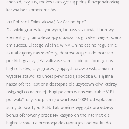
android, czy iOS, możesz cieszyć się pełną funkcjonalnością
kasyna bez kompromisów.
Jak Pobrać I Zainstalować Nv Casino App?
Dla wielu graczy kasynowych, bonusy stanowią kluczowy
element gry, umożliwiający dłuższą rozgrywkę i więcej szans
em sukces. Dlatego właśnie w NV Online casino regularnie
aktualizujemy nasze oferty, dostosowując u do potrzeb
polskich graczy. Jeśli zaliczasz sam siebie perform grupy
highrollerów, czyli graczy grających prawie wyłącznie na
wysokie stawki, to unces pewnością spodoba Ci się inna
nasza oferta. Jest ona dostępna dla użytkowników, którzy
osiągnęli co najmniej drugi poziom w naszym klubie VIP i
pozwala” “uzyskać premię o wartości 100% od wpłaconej
sumy do kwoty aż PLN. Tak właśnie wygląda prawdziwy
bonus oferowany przez NV kasyno on the internet dla
highrollerów. Ta promocja dostępna jest od piątku do