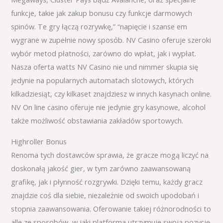
funkcje, takie jak zakup bonusu czy funkcje darmowych
spinów. Te gry łączą rozrywkę,” “napięcie i szanse em
wygrane w zupełnie nowy sposób. NV Casino oferuje szeroki
wybór metod płatności, zarówno do wpłat, jak i wypłat.
Nasza oferta watts NV Casino nie und nimmer skupia się
jedynie na popularnych automatach slotowych, których
kilkadziesiąt, czy kilkaset znajdziesz w innych kasynach online.
NV On line casino oferuje nie jedynie gry kasynowe, alcohol
także możliwość obstawiania zakładów sportowych.
Highroller Bonus
Renoma tych dostawców sprawia, że gracze mogą liczyć na
doskonałą jakość gier, w tym zarówno zaawansowaną
grafikę, jak i płynność rozgrywki. Dzięki temu, każdy gracz
znajdzie coś dla siebie, niezależnie od swoich upodobań i
stopnia zaawansowania. Oferowanie takiej różnorodności to
alle ze sposobów, w jaki platforma utrzymuje swoją pozycję