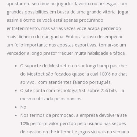
apostar em seu time ou jogador favorito ou arriesgar com
grandes possibilities em busca de uma grande vitória. Jogar
assim é ótimo se você está apenas procurando
entretenimento, mas várias vezes você acaba perdendo
mais dinheiro do que ganha. Embora a caso desempenhe
um folio importante nas apostas esportivas, tornar-se um
vencedor a longo prazo” “requer muita habilidade e tática.
O suporte do Mostbet ou o sac longchamp pas cher
do Mostbet são focados quase la cual 100% no chat
ao vivo, com atendentes falando português.
O site conta com tecnologia SSL sobre 256 bits – a
mesma utilizada pelos bancos.
No
Nos termos da promoção, a empresa devolverá até
10% perform valor perdido pelo usuário nas seções
de cassino on the internet e jogos virtuais na semana