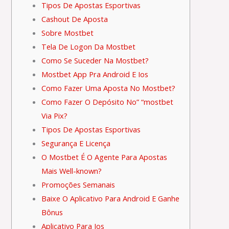
Tipos De Apostas Esportivas
Cashout De Aposta
Sobre Mostbet
Tela De Logon Da Mostbet
Como Se Suceder Na Mostbet?
Mostbet App Pra Android E Ios
Como Fazer Uma Aposta No Mostbet?
Como Fazer O Depósito No” “mostbet
Via Pix?
Tipos De Apostas Esportivas
Segurança E Licença
O Mostbet É O Agente Para Apostas
Mais Well-known?
Promoções Semanais
Baixe O Aplicativo Para Android E Ganhe
Bônus
Aplicativo Para Ios