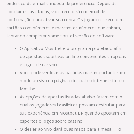
endereço de e-mail e moeda de preferência. Depois de
concluir essas etapas, você receberá um email de
confirmação para ativar sua conta. Os jogadores recebem
cartões com números e marcam os números que caíram,
tentando completar some sort of versão do software.
O Aplicativo Mostbet é o programa projetado afin
de apostas esportivas on-line convenientes e rápidas
e jogos de cassino.
Você pode verificar as partidas mais importantes no
modo ao vivo na página principal do internet site do
Mostbet.
As opções de apostas listadas abaixo fazem com o
qual os jogadores brasileiros possam desfrutar para
sua experiência em Mostbet BR quando apostam em
esportes e jogos sobre cassino.
O dealer ao vivo dará duas mãos para a mesa — o