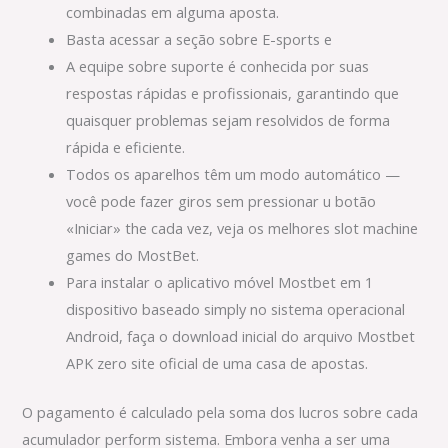
combinadas em alguma aposta.
Basta acessar a seção sobre E-sports e
A equipe sobre suporte é conhecida por suas
respostas rápidas e profissionais, garantindo que
quaisquer problemas sejam resolvidos de forma
rápida e eficiente.
Todos os aparelhos têm um modo automático —
você pode fazer giros sem pressionar u botão
«Iniciar» the cada vez, veja os melhores slot machine
games do MostBet.
Para instalar o aplicativo móvel Mostbet em 1
dispositivo baseado simply no sistema operacional
Android, faça o download inicial do arquivo Mostbet
APK zero site oficial de uma casa de apostas.
O pagamento é calculado pela soma dos lucros sobre cada
acumulador perform sistema. Embora venha a ser uma