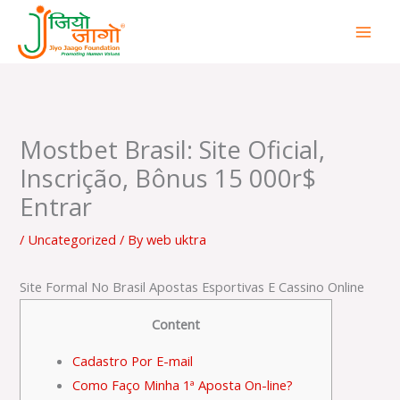
Skip
to
content
Mostbet Brasil: Site Oficial,
Inscrição, Bônus 15 000r$
Entrar
/
Uncategorized
/ By
web uktra
Site Formal No Brasil Apostas Esportivas E Cassino Online
Content
Cadastro Por E-mail
Como Faço Minha 1ª Aposta On-line?