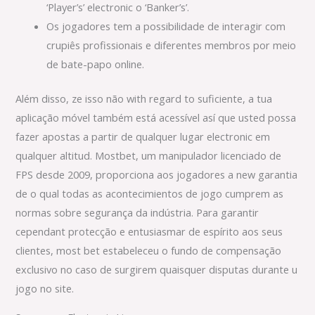
‘Player’s’ electronic o ‘Banker’s’.
Os jogadores tem a possibilidade de interagir com
crupiês profissionais e diferentes membros por meio
de bate-papo online.
Além disso, ze isso não with regard to suficiente, a tua
aplicação móvel também está acessível así que usted possa
fazer apostas a partir de qualquer lugar electronic em
qualquer altitud. Mostbet, um manipulador licenciado de
FPS desde 2009, proporciona aos jogadores a new garantia
de o qual todas as acontecimientos de jogo cumprem as
normas sobre segurança da indústria. Para garantir
cependant protecção e entusiasmar de espírito aos seus
clientes, most bet estabeleceu o fundo de compensação
exclusivo no caso de surgirem quaisquer disputas durante u
jogo no site.