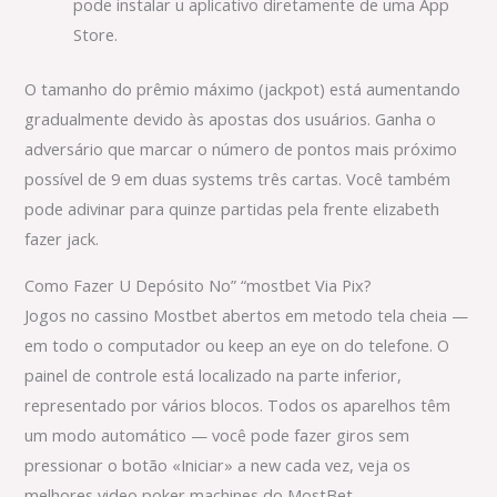
pode instalar u aplicativo diretamente de uma App
Store.
O tamanho do prêmio máximo (jackpot) está aumentando
gradualmente devido às apostas dos usuários. Ganha o
adversário que marcar o número de pontos mais próximo
possível de 9 em duas systems três cartas. Você também
pode adivinar para quinze partidas pela frente elizabeth
fazer jack.
Como Fazer U Depósito No” “mostbet Via Pix?
Jogos no cassino Mostbet abertos em metodo tela cheia —
em todo o computador ou keep an eye on do telefone. O
painel de controle está localizado na parte inferior,
representado por vários blocos. Todos os aparelhos têm
um modo automático — você pode fazer giros sem
pressionar o botão «Iniciar» a new cada vez, veja os
melhores video poker machines do MostBet.