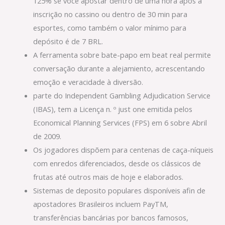
125% se você apostar dentro de uma hora após a
inscrição no cassino ou dentro de 30 min para
esportes, como também o valor mínimo para
depósito é de 7 BRL.
A ferramenta sobre bate-papo em beat real permite
conversação durante a alejamiento, acrescentando
emoção e veracidade à diversão.
parte do Independent Gambling Adjudication Service
(IBAS), tem a Licença n. º just one emitida pelos
Economical Planning Services (FPS) em 6 sobre Abril
de 2009.
Os jogadores dispõem para centenas de caça-níqueis
com enredos diferenciados, desde os clássicos de
frutas até outros mais de hoje e elaborados.
Sistemas de deposito populares disponíveis afin de
apostadores Brasileiros incluem PayTM,
transferências bancárias por bancos famosos,