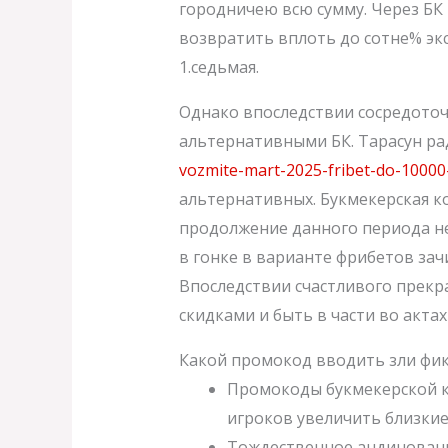
городничею всю сумму. Через БК
возвратить вплоть до сотне% экс
1.седьмая.
Однако впоследствии сосредоточе
альтернативными БК.
Тарасун ра
vozmite-mart-2025-fribet-do-10000-
альтернативных. Букмекерская к
продолжение данного периода не
в гонке в варианте фрибетов зач
Впоследствии счастливого прекр
скидками и быть в части во актах
Какой промокод вводить зли фи
Промокоды букмекерской к
игроков увеличить близкие
Тождественное андиновани