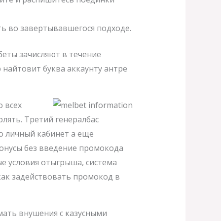
ть во завертывавшегося подходе.
еты зачисляют в течение
 найтовит буква аккаунту антре
о всех
рлять. Третий генералбас
о личный кабинет а еще
 бонусы без введение промокода
е условия отыгрыша, система
 как задействовать промокод в
мать внушения с казусными