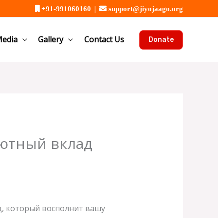
|
+91-991060160
support@jiyojaago.org
edia
Gallery
Contact Us
Donate
бютный вклад
д, который восполнит вашу