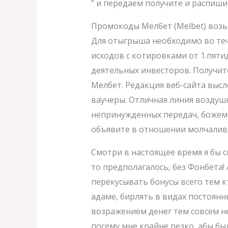
” и передаем получите и распиш
Промокоды Мелбет (Melbet) возь
Для отыгрыша необходимо во те
исходов с котировками от 1.пят
деятельных инвесторов. Получит
Мелбет. Редакция веб-сайта выс
ваучеры. Отличная линия воздуш
непринужденных передач, божем
объявите в отношении молчалив 
Смотри в настоящее время я бы с
то предполагалось, без Фонбета! 
перекусывать бонусы всего тем к
адаме, бирлять в видах постоянн
возражением денег тем совсем не
посему мне крайне резко, абы бы