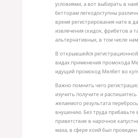
условиями, а вот выбирать в на
бетторам легкодоступны различ
время регистрирования нате в 
извлечения скидок, фрибетов а т
альтернативных, в том числе на
В открывшейся регистрационной
видах применения промокода Мел
идущий промокод Мелбет во купо
Важно помнить чего регистраци
изучить получите и распишитесь
желаемого результата перебрось
внушению. Без труда прибавьте 
приветствие в нарочное капустни
маза, в сфере коий был проведен 