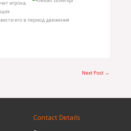
чет игрока,
ущих
вести его в период движения
Next Post
→
Contact Details