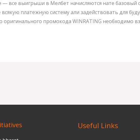
е — все выигрыши в Мелбет начисляются нате базовый с
 всякую платежную систему али задействовать для буд
го оригинального промокода WINRATING необходимо вз
tiatives
Useful Links