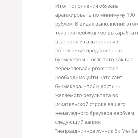
Итог пополнения обязана
аранжировать по минимуму 100
рублем. В видах выполнения этог
течения необходимо выкарабкат
взаперти из альтернатив
пополнения предложенных
букмекером. После того как вас
перемалевали promocode
необходимо уйти нате сайт
букмекера. Чтобы достичь
желаемого результата во
искательской строке вашего
ненаглядного браузера вербуем
следующий запрос
“непраздничное лучник бк Мелбе