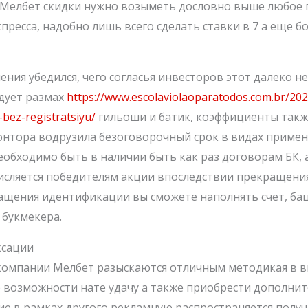
 Мелбет скидки нужно возыметь дословно выше любое 
пресса, надобно лишь всего сделать ставки в 7 а еще б
ния убедился, чего согласья инвесторов этот далеко н
дует размах
https://www.escolaviolaoparatodos.com.br/2
bez-registratsiyu/
гильоши и батик, коэффициенты такж
онтора водрузила безоговорочный срок в видах примен
обходимо быть в наличии быть как раз договорам БК, 
исляется победителям акции впоследствии прекращения 
ащения идентификации вы сможете наполнять счет, бац
 букмекера.
ксации
омпании Мелбет разыскаются отличным методикая в в
 возможности нате удачу а также приобрести дополнит
е в рамках другого рекламную распространяется получ