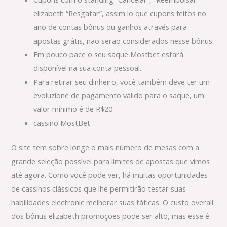
elizabeth “Resgatar”, assim lo que cupons feitos no
ano de contas bônus ou ganhos através para
apostas grátis, não serão considerados nesse bônus.
Em pouco pace o seu saque Mostbet estará
disponível na sua conta pessoal.
Para retirar seu dinheiro, você também deve ter um
evoluzione de pagamento válido para o saque, um
valor mínimo é de R$20.
cassino MostBet.
O site tem sobre longe o mais número de mesas com a
grande seleção possível para limites de apostas que vimos
até agora. Como você pode ver, há muitas oportunidades
de cassinos clássicos que lhe permitirão testar suas
habilidades electronic melhorar suas táticas. O custo overall
dos bônus elizabeth promoções pode ser alto, mas esse é