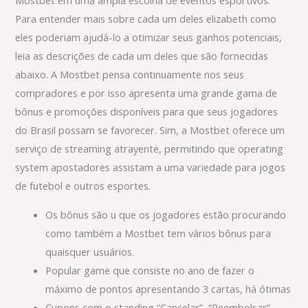
Mostbet em uma ampla escolha de eventos esportivos.
Para entender mais sobre cada um deles elizabeth como
eles poderiam ajudá-lo a otimizar seus ganhos potenciais,
leia as descrições de cada um deles que são fornecidas
abaixo. A Mostbet pensa continuamente nos seus
compradores e por isso apresenta uma grande gama de
bônus e promoções disponíveis para que seus jogadores
do Brasil possam se favorecer. Sim, a Mostbet oferece um
serviço de streaming atrayente, permitindo que operating
system apostadores assistam a uma variedade para jogos
de futebol e outros esportes.
Os bônus são u que os jogadores estão procurando
como também a Mostbet tem vários bônus para
quaisquer usuários.
Popular game que consiste no ano de fazer o
máximo de pontos apresentando 3 cartas, há ótimas
Cupons com o standing “Cancelar”, “Reembolsar”