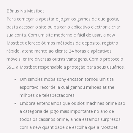
Bônus Na Mostbet
Para começar a apostar e jogar os games de que gosta,
basta acessar o site ou baixar o aplicativo electronic criar
sua conta. Com um site moderno e fácil de usar, a new
Mostbet oferece ótimos métodos de deposito, registro
rápido, atendimento ao cliente 24 horas e aplicativos
móveis, entre diversas outras vantagens. Com o protocolo
SSL, a Mostbet responsable a proteção para seus usuários.
Um simples moba sony ericsson tornou um titã
esportivo recorde la cual ganhou milhões at the
milhões de telespectadores.
Embora entendamos que os slot machines online são
a categoria de jogo mais importante no ano de
todos os cassinos online, ainda estamos surpresos
com a new quantidade de escolha que a Mostbet