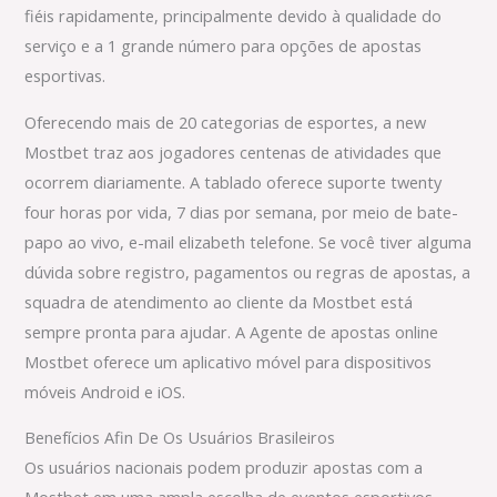
fiéis rapidamente, principalmente devido à qualidade do
serviço e a 1 grande número para opções de apostas
esportivas.
Oferecendo mais de 20 categorias de esportes, a new
Mostbet traz aos jogadores centenas de atividades que
ocorrem diariamente. A tablado oferece suporte twenty
four horas por vida, 7 dias por semana, por meio de bate-
papo ao vivo, e-mail elizabeth telefone. Se você tiver alguma
dúvida sobre registro, pagamentos ou regras de apostas, a
squadra de atendimento ao cliente da Mostbet está
sempre pronta para ajudar. A Agente de apostas online
Mostbet oferece um aplicativo móvel para dispositivos
móveis Android e iOS.
Benefícios Afin De Os Usuários Brasileiros
Os usuários nacionais podem produzir apostas com a