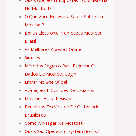
Quais Opções Em Apostas Esportivas Há
No Mostbet?
O Que Você Necessita Saber Sobre Um
Mostbet?
Bônus Electronic Promoções Mostbet
Brasil
As Melhores Apostas Online
Simples
Métodos Seguros Para Esquivar Os
Dados De Mostbet Login
Entrar No Site Oficial
Avaliações E Opiniões De Usuários
Mostbet Brasil Revisão
Benefícios Em Virtude De Os Usuários
Brasileiros
Como Arriesgar Na Mostbet
Quais São Operating-system Bônus E