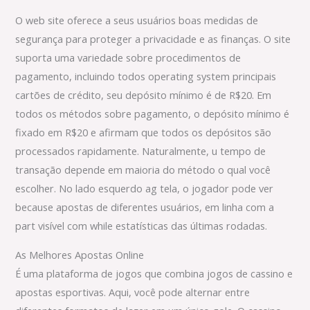
O web site oferece a seus usuários boas medidas de
segurança para proteger a privacidade e as finanças. O site
suporta uma variedade sobre procedimentos de
pagamento, incluindo todos operating system principais
cartões de crédito, seu depósito mínimo é de R$20. Em
todos os métodos sobre pagamento, o depósito mínimo é
fixado em R$20 e afirmam que todos os depósitos são
processados rapidamente. Naturalmente, u tempo de
transação depende em maioria do método o qual você
escolher. No lado esquerdo ag tela, o jogador pode ver
because apostas de diferentes usuários, em linha com a
part visível com while estatísticas das últimas rodadas.
As Melhores Apostas Online
É uma plataforma de jogos que combina jogos de cassino e
apostas esportivas. Aqui, você pode alternar entre