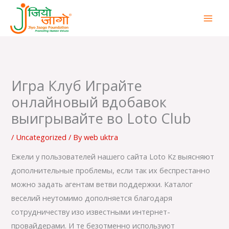
Skip
to
content
Игра Клуб Играйте
онлайновый вдобавок
выигрывайте во Loto Club
/
Uncategorized
/ By
web uktra
Ежели у пользователей нашего сайта Loto Kz выясняют
дополнительные проблемы, если так их беспрестанно
можно задать агентам ветви поддержки. Каталог
веселий неутомимо дополняется благодаря
сотрудничеству изо известными интернет-
провайдерами. И те безотменно используют