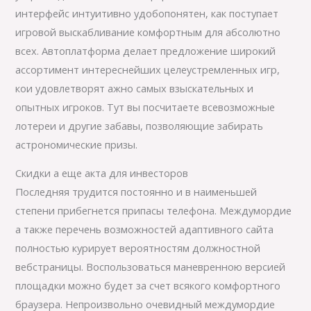
интерфейс интуитивно удобопонятен, как поступает
игровой выскабливание комфортным для абсолютно
всех. Автоплатформа делает предложение широкий
ассортимент интереснейших целеустремленных игр,
кои удовлетворят ажно самых взыскательных и
опытных игроков. Тут вы посчитаете всевозможные
лотереи и другие забавы, позволяющие забирать
астрономические призы.
Скидки а еще акта для инвесторов
Последняя трудится постоянно и в наименьшей
степени прибегнется припасы телефона. Междумордие
а также перечень возможностей адаптивного сайта
полностью курирует вероятностям должностной
вебстраницы. Воспользоваться маневренною версией
площадки можно будет за счет всякого комфортного
браузера. Непроизвольно очевидный междумордие