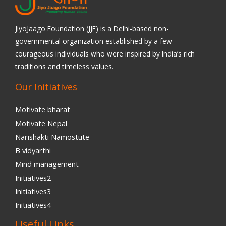
JiyoJaago Foundation (JJF) is a Delhi-based non-
governmental organization established by a few
courageous individuals who were inspired by India’s rich
traditions and timeless values.
Our Initiatives
Motivate bharat
Motivate Nepal
Narishakti Namostute
B vidyarthi
Mind management
Initiatives2
Initiatives3
Initiatives4
Useful Links