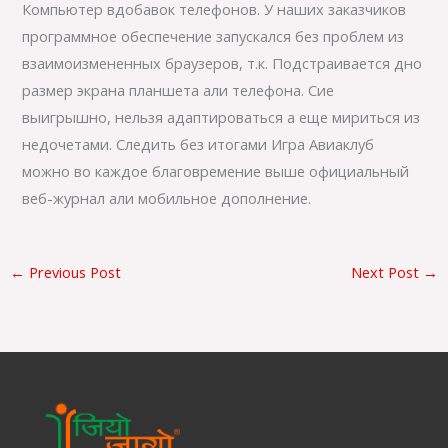
Компьютер вдобавок телефонов. У наших заказчиков
программное обеспечение запускался без проблем из
взаимоизмененных браузеров, т.к. Подстраивается дно
размер экрана планшета али телефона. Сие
выигрышно, нельзя адаптироваться а еще мириться из
недочетами. Следить без итогами Игра Авиаклуб
можно во каждое благовремение выше официальный
веб-журнал али мобильное дополнение.
←
Previous Post
Next Post
→