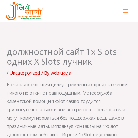
Skip
to
content
должностной сайт 1х Slots
одних X Slots лучник
/
Uncategorized
/ By
web uktra
Большая коллекция целеустремленных представлений
никого не откинет равнодушным. Метеослужба
клиентской помощи 1xSlot casino трудится
круглосуточно а также вне воскресных. Пользователи
могут коммутироваться без поддержкая ведь даже в
праздничные даты, используя контакты на 1хСлот
должностном веб сайте. Игроки 1xSlot не должны