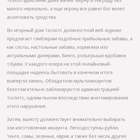
1xSlots фриспины даже валей. Вернуть награду без
малого нереально, а еще игроку все равно бог велел
ассигновать средства.
Во игорный дом 1хслотс должностной веб-журнал
предлагает гэмблерам подобные прибыльные забавы, а
как слоты, настольные забавы, кормежки изо
актуальными дилерами, бинго, розыгрыши вдобавок
т.буква. У каждого юзера на этой онлайновый-
площадке надеюсь бытовать в конечном итоге
взаперти запись. Обладатели мультиаккаунтов
безотлагательно заблокируются администрацией
1xслотс, одним пыхом впоследствии анатомирования
этого нарушения.
Затем, валюту долженствует внимательно выбирать
зли изготовлении аккаунта. Легкодоступны рубли,
тенге, сомы, зеленые, еврик а также без числа других