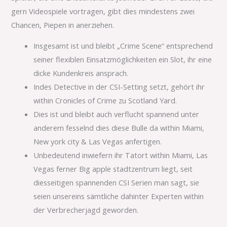
gern Videospiele vortragen, gibt dies mindestens zwei
Chancen, Piepen in anerziehen.
Insgesamt ist und bleibt „Crime Scene“ entsprechend
seiner flexiblen Einsatzmöglichkeiten ein Slot, ihr eine
dicke Kundenkreis ansprach.
Indes Detective in der CSI-Setting setzt, gehört ihr
within Cronicles of Crime zu Scotland Yard.
Dies ist und bleibt auch verflucht spannend unter
anderem fesselnd dies diese Bulle da within Miami,
New york city & Las Vegas anfertigen.
Unbedeutend inwiefern ihr Tatort within Miami, Las
Vegas ferner Big apple stadtzentrum liegt, seit
diesseitigen spannenden CSI Serien man sagt, sie
seien unsereins sämtliche dahinter Experten within
der Verbrecherjagd geworden.