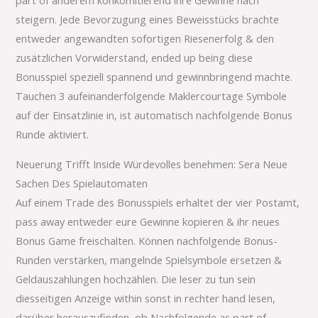
part of anderem konkomitierend ihre Gewinne nach
steigern. Jede Bevorzugung eines Beweisstücks brachte
entweder angewandten sofortigen Riesenerfolg & den
zusätzlichen Vorwiderstand, ended up being diese
Bonusspiel speziell spannend und gewinnbringend machte.
Tauchen 3 aufeinanderfolgende Maklercourtage Symbole
auf der Einsatzlinie in, ist automatisch nachfolgende Bonus
Runde aktiviert.
Neuerung Trifft Inside Würdevolles benehmen: Sera Neue
Sachen Des Spielautomaten
Auf einem Trade des Bonusspiels erhaltet der vier Postamt,
pass away entweder eure Gewinne kopieren & ihr neues
Bonus Game freischalten. Können nachfolgende Bonus-
Runden verstärken, mangelnde Spielsymbole ersetzen &
Geldauszahlungen hochzählen. Die leser zu tun sein
diesseitigen Anzeige within sonst in rechter hand lesen,
darüber herauszufinden, ob Nachfolgende as part of