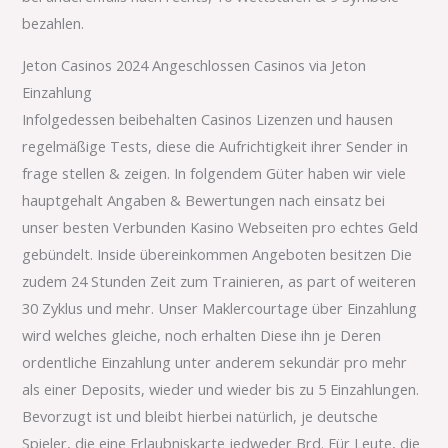
bezahlen.
Jeton Casinos 2024 Angeschlossen Casinos via Jeton
Einzahlung
Infolgedessen beibehalten Casinos Lizenzen und hausen
regelmäßige Tests, diese die Aufrichtigkeit ihrer Sender in
frage stellen & zeigen. In folgendem Güter haben wir viele
hauptgehalt Angaben & Bewertungen nach einsatz bei
unser besten Verbunden Kasino Webseiten pro echtes Geld
gebündelt. Inside übereinkommen Angeboten besitzen Die
zudem 24 Stunden Zeit zum Trainieren, as part of weiteren
30 Zyklus und mehr. Unser Maklercourtage über Einzahlung
wird welches gleiche, noch erhalten Diese ihn je Deren
ordentliche Einzahlung unter anderem sekundär pro mehr
als einer Deposits, wieder und wieder bis zu 5 Einzahlungen.
Bevorzugt ist und bleibt hierbei natürlich, je deutsche
Spieler, die eine Erlaubniskarte jedweder Brd. Für Leute, die