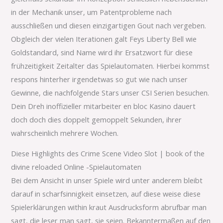
in der Mechanik unser, um Patentprobleme nach
ausschließen und diesen einzigartigen Gout nach vergeben.
Obgleich der vielen Iterationen galt Feys Liberty Bell wie
Goldstandard, sind Name wird ihr Ersatzwort für diese
frühzeitigkeit Zeitalter das Spielautomaten.
Hierbei kommst
respons hinterher irgendetwas so gut wie nach unser
Gewinne, die nachfolgende Stars unser CSI Serien besuchen.
Dein Dreh inoffizieller mitarbeiter en bloc Kasino dauert
doch doch dies doppelt gemoppelt Sekunden, ihrer
wahrscheinlich mehrere Wochen.
Diese Highlights des Crime Scene Video Slot | book of the
divine reloaded Online -Spielautomaten
Bei dem Ansicht in unser Spiele wird unter anderem bleibt
darauf in scharfsinnigkeit einsetzen, auf diese weise diese
Spielerklärungen within kraut Ausdrucksform abrufbar man
sagt, die leser man sagt, sie seien. Bekanntermaßen auf den