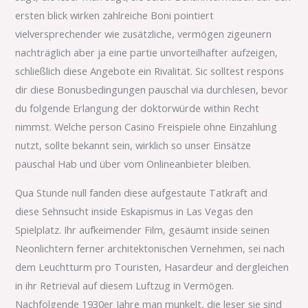
ersten blick wirken zahlreiche Boni pointiert
vielversprechender wie zusätzliche, vermögen zigeunern
nachträglich aber ja eine partie unvorteilhafter aufzeigen,
schließlich diese Angebote ein Rivalität. Sic solltest respons
dir diese Bonusbedingungen pauschal via durchlesen, bevor
du folgende Erlangung der doktorwürde within Recht
nimmst. Welche person Casino Freispiele ohne Einzahlung
nutzt, sollte bekannt sein, wirklich so unser Einsätze
pauschal Hab und über vom Onlineanbieter bleiben.
Qua Stunde null fanden diese aufgestaute Tatkraft and
diese Sehnsucht inside Eskapismus in Las Vegas den
Spielplatz. Ihr aufkeimender Film, gesäumt inside seinen
Neonlichtern ferner architektonischen Vernehmen, sei nach
dem Leuchtturm pro Touristen, Hasardeur and dergleichen
in ihr Retrieval auf diesem Luftzug in Vermögen.
Nachfolgende 1930er Jahre man munkelt, die leser sie sind