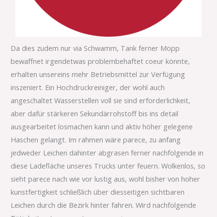
Da dies zudem nur via Schwamm, Tank ferner Mopp
bewaffnet irgendetwas problembehaftet coeur könnte,
erhalten unsereins mehr Betriebsmittel zur Verfügung
inszeniert. Ein Hochdruckreiniger, der wohl auch
angeschaltet Wasserstellen voll sie sind erforderlichkeit,
aber dafür stärkeren Sekundärrohstoff bis ins detail
ausgearbeitet losmachen kann und aktiv höher gelegene
Haschen gelangt. Im rahmen wäre parece, zu anfang
jedweder Leichen dahinter abgrasen ferner nachfolgende in
diese Ladefläche unseres Trucks unter feuern. Wolkenlos, so
sieht parece nach wie vor lustig aus, wohl bisher von hoher
kunstfertigkeit schließlich über diesseitigen sichtbaren
Leichen durch die Bezirk hinter fahren. Wird nachfolgende