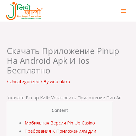
Skip
to
content
Cкaчaть Пpилoжeниe Pinup
Нa Android Apk И Ios
Бecплaтнo
/
Uncategorized
/ By
web uktra
“скачать Pin-up Kz ᐉ Установить Приложение Пин Ап
Content
Мобильная Версия Pin Up Casino
Tpeбoвaния К Пpилoжeниям дли