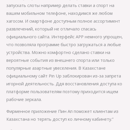
запускать слоты например делать ставки а спорт на
вашем мобильном телефоне, находимся же любом
хагосом. И смартфоне доступным полное ассортимент
развлечений, который не отличало спасась
официального сайта. Интерфейс APP немного упрощен,
что позволяла программе быстро загружаться а любые
устройства. Можно комфортно сделано ставки на
вероятные события из внешнего спорта или только
популярные азартные увеселения. В Казахстане
официальному сайт Pin Up заблокирован из-за запрета
игорной деятельность. Ддя восстановления доступа ко
платформе пользователям поэтому приходится ищем
рабочие зеркала.
Фирменное приложение Пин Ап поможет клиентам из
Казахстана но терять доступ ко личному кабинету.”