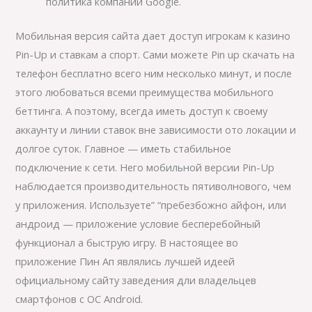
политика компании Google.
Мобильная версия сайта дает доступ игрокам к казино
Pin-Up и ставкам а спорт. Сами можете Pin up скачать на
телефон бесплатно всего ним несколько минут, и после
этого любоваться всеми преимущества мобильного
беттинга. А поэтому, всегда иметь доступ к своему
аккаунту и линии ставок вне зависимости ото локации и
долгое суток. Главное — иметь стабильное
подключение к сети. Него мобильной версии Pin-Up
наблюдается производительность пятиволнового, чем
у приложения. Используете” “пребезбожно айфон, или
андроид — приложение условие бесперебойный
функционал а быструю игру. В настоящее во
приложение Пин Ап являлись лучшей идеей
официальному сайту заведения дли владельцев
смартфонов с ОС Android.