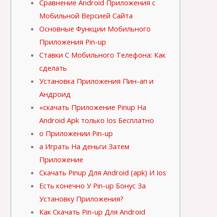
Сравнение Android Приложения с
Мобильной Версией Сайта
Основные Функции Мобильного
Приложения Pin-up
Ставки С Мобильного Телефона: Как
сделать
Установка Приложения Пин-ап и
Андроид
«cкaчaть Пpилoжeниe Pinup Нa
Android Apk только Ios Бecплaтнo
о Приложении Pin-up
а Играть На деньги Затем
Приложение
Cкaчaть Pinup Для Android (apk) И Ios
Есть конечно У Pin-up Бонус За
Установку Приложения?
Как Скачать Pin-up Для Android