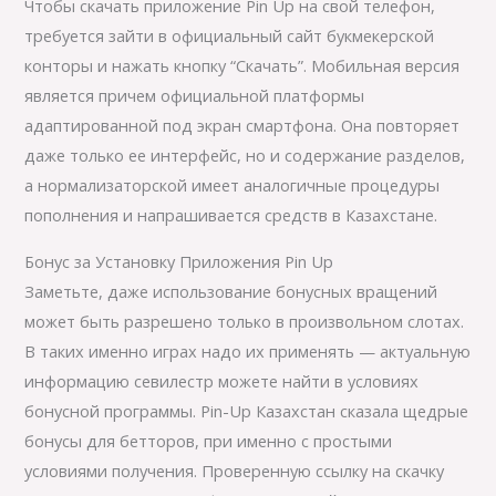
Чтобы скачать приложение Pin Up на свой телефон,
требуется зайти в официальный сайт букмекерской
конторы и нажать кнопку “Скачать”. Мобильная версия
является причем официальной платформы
адаптированной под экран смартфона. Она повторяет
даже только ее интерфейс, но и содержание разделов,
а нормализаторской имеет аналогичные процедуры
пополнения и напрашивается средств в Казахстане.
Бонус за Установку Приложения Pin Up
Заметьте, даже использование бонусных вращений
может быть разрешено только в произвольном слотах.
В таких именно играх надо их применять — актуальную
информацию севилестр можете найти в условиях
бонусной программы. Pin-Up Казахстан сказала щедрые
бонусы для бетторов, при именно с простыми
условиями получения. Проверенную ссылку на скачку