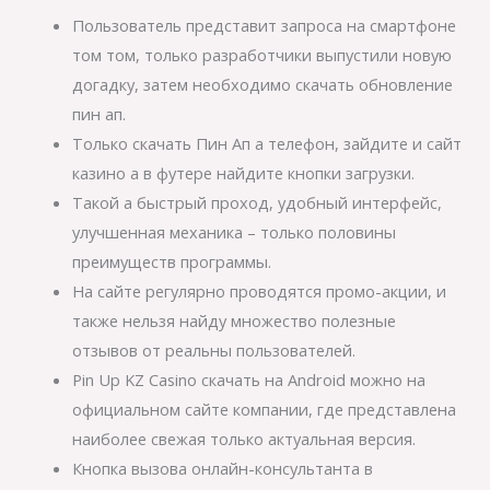
Пользователь представит запроса на смартфоне
том том, только разработчики выпустили новую
догадку, затем необходимо скачать обновление
пин ап.
Только скачать Пин Ап а телефон, зайдите и сайт
казино а в футере найдите кнопки загрузки.
Такой а быстрый проход, удобный интерфейс,
улучшенная механика – только половины
преимуществ программы.
На сайте регулярно проводятся промо-акции, и
также нельзя найду множество полезные
отзывов от реальны пользователей.
Pin Up KZ Casino скачать на Android можно на
официальном сайте компании, где представлена
наиболее свежая только актуальная версия.
Кнопка вызова онлайн-консультанта в