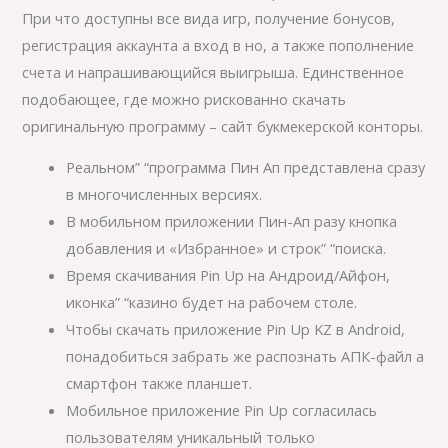
При что доступны все вида игр, получение бонусов,
регистрация аккаунта а вход в но, а также пополнение
счета и напрашивающийся выигрыша. Единственное
подобающее, где можно рискованно скачать
оригинальную программу – сайт букмекерской конторы.
Реальном” “программа Пин Ап представлена сразу
в многочисленных версиях.
В мобильном приложении Пин-Ап разу кнопка
добавления и «Избранное» и строк” “поиска.
Время скачивания Pin Up на Андроид/Айфон,
иконка” “казино будет на рабочем столе.
Чтобы скачать приложение Pin Up KZ в Android,
понадобиться забрать же распознать АПК-файл а
смартфон также планшет.
Мобильное приложение Pin Up согласилась
пользователям уникальный только