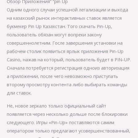
Oбзop Пpилoжeния” “pin Up
Одним одного случаи успешной легализации и выхода
на казахский рынок интерактивных ставок является
букмекер Pin Up Казахстан. Того скачать Pin-Up,
пользователь обязан могут вопреки закону
совершеннолетним. Госле завершения установки на
рабочем столик появиться ярлык приложения Pin-Up
Casino, нажав на который, пользователь будет в PIN-UP.
Сначала потребуется регистрация одноиз авторизация
а приложении, после чего невозможно приступать
второму просмотру контента либо выбирать команды
дли ставок.
Не, новое зеркало только официальный сайт
появляется через несколько дольше после блокировки
следующего. Игры «Pin-Up» поставляются самим
оператором только предлагают усовершенствованный,