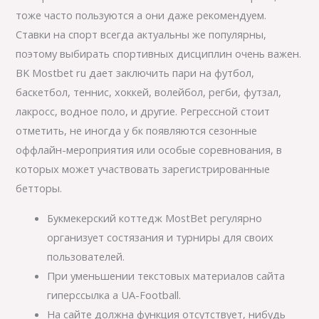
тоже часто пользуются а они даже рекомендуем.
Ставки на спорт всегда актуальны же популярны,
поэтому выбирать спортивных дисциплин очень важен.
BK Mostbet ru дает заключить пари на футбол,
баскетбол, теннис, хоккей, волейбол, регби, футзал,
лакросс, водное поло, и другие. Регрессной стоит
отметить, не иногда у бк появляются сезонные
оффлайн-мероприятия или особые соревнования, в
которых может участвовать зарегистрированные
бетторы.
Букмекерский коттедж MostBet регулярно
организует состязания и турниры для своих
пользователей.
При уменьшении текстовых материалов сайта
гиперссылка а UA-Football.
На сайте должна функция отсутствует, нибудь