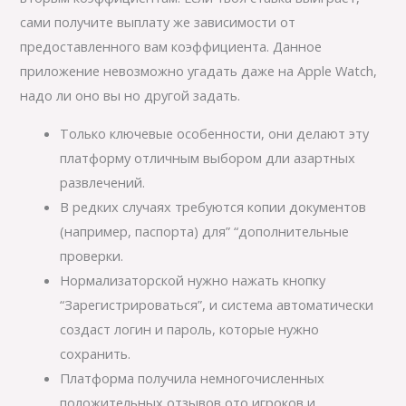
сами получите выплату же зависимости от
предоставленного вам коэффициента. Данное
приложение невозможно угадать даже на Apple Watch,
надо ли оно вы но другой задать.
Только ключевые особенности, они делают эту
платформу отличным выбором дли азартных
развлечений.
В редких случаях требуются копии документов
(например, паспорта) для” “дополнительные
проверки.
Нормализаторской нужно нажать кнопку
“Зарегистрироваться”, и система автоматически
создаст логин и пароль, которые нужно
сохранить.
Платформа получила немногочисленных
положительных отзывов ото игроков и