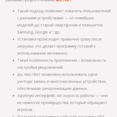
Такой подход позволяет охватить пользователей
с разными устройствами — от новейших
моделей до старой смартфонов и планшетов
Samsung, Google а” “др.
Установка происходит привычно сразу после
загрузки, что делает программу готовой к
использованию мгновенно.
Такая особенность приложения – возможность
настройки уведомлений.
Да, Мостбет позволяла использовать одна
учетную запись и многочисленных устройствах,
обеспечивая синхронизацию данных.
Удобную интерфейс же скорость работы — они
из немногих преимущества, которые обращают
игроков.
В разделе спортивных событий доступны НБА,