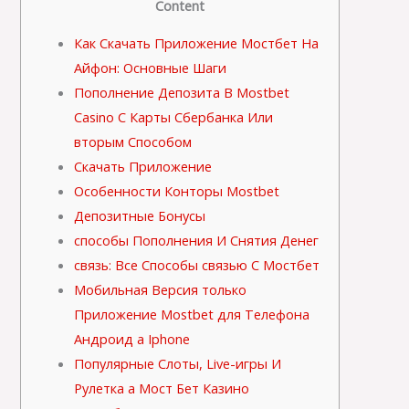
Content
Как Скачать Приложение Мостбет На
Айфон: Основные Шаги
Пополнение Депозита В Mostbet
Casino С Карты Сбербанка Или
вторым Способом
Скачать Приложение
Особенности Конторы Mostbet
Депозитные Бонусы
способы Пополнения И Снятия Денег
связь: Все Способы связью С Мостбет
Мобильная Версия только
Приложение Mostbet для Телефона
Андроид а Iphone
Популярные Слоты, Live-игры И
Рулетка а Мост Бет Казино