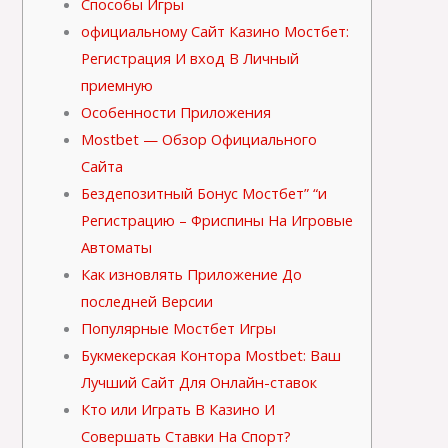
Способы Игры
официальному Сайт Казино Мостбет:
Регистрация И вход В Личный
приемную
Особенности Приложения
Mostbet — Обзор Официального
Сайта
Бездепозитный Бонус Мостбет” “и
Регистрацию – Фриспины На Игровые
Автоматы
Как изновлять Приложение До
последней Версии
Популярные Мостбет Игры
Букмекерская Контора Mostbet: Ваш
Лучший Сайт Для Онлайн-ставок
Кто или Играть В Казино И
Совершать Ставки На Спорт?