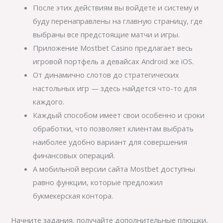
После этих действиям вы войдете и систему и
буду перенаправлены на главную страницу, где
выбраны все предстоящие матчи и игры.
Приложение Mostbet Casino предлагает весь
игровой портфель а девайсах Android же iOS.
От динамично слотов до стратегических
настольных игр — здесь найдется что-то для
каждого.
Каждый способом имеет свои особенно и сроки
обработки, что позволяет клиентам выбрать
наиболее удобно вариант для совершения
финансовых операций.
А мобильной версии сайта Mostbet доступны
равно функции, которые предложил
букмекерская контора.
Начните задания, получайте дополнительные плюшки,