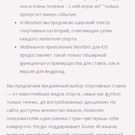
она и очень полезна – с ней игрок же” “только
пропустит важен событие.
И Mostbet мы предлагаю широкий спектр
спортивных категорий, отвечающих целях
каждого любителя спорта.
Мобильное приложение Mostbet для iOS
предоставляет такой только обширный
функционал и преимущества для ставок, как и
версия для Андроид.
Мы предлагаем предлинный выбор спортивных ставок
— от известнейших видов спорта, самых как футбол
только теннис, до востребованных дисциплин. На
сайте доступно множество языков, позволяя
пользователям один разных стран чувствуешь себя
комфортно. Ресурс поддерживает более 40 языков,
включая английский, русский, испанский, итальянский,