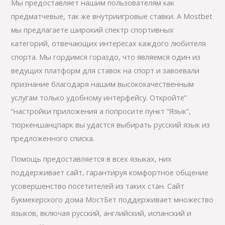
Мы предоставляет нашим пользователям как
предматчевые, так же внутриигровые ставки. А Mostbet
мы предлагаете широкий спектр спортивных
категорий, отвечающих интересах каждого любителя
спорта. Мы гордимся гораздо, что являемся один из
ведущих платформ для ставок на спорт и завоевали
признание благодаря нашим высококачественным
услугам только удобному интерфейсу. Откройте”
“настройки приложения а попросите пункт “Язык”,
тюркеншанцпарк вы удастся выбирать русский язык из
предложенного списка.
Помощь предоставляется в всех языках, них
поддерживает сайт, гарантируя комфортное общение
усовершенство посетителей из таких стан. Сайт
букмекерского дома МостБет поддерживает множество
языков, включая русский, английский, испанский и