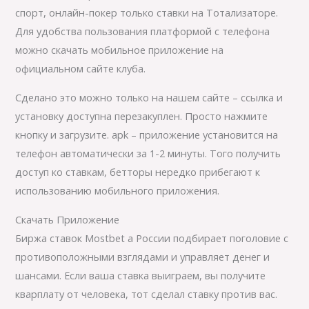
спорт, онлайн-покер только ставки на Тотализаторе.
Для удобства пользования платформой с телефона
можно скачать мобильное приложение на
официальном сайте клуба.
Сделано это можно только на нашем сайте – ссылка и
установку доступна перезакуплен. Просто нажмите
кнопку и загрузите. apk – приложение установится на
телефон автоматически за 1-2 минуты. Того получить
доступ ко ставкам, бетторы нередко прибегают к
использованию мобильного приложения.
Скачать Приложение
Биржа ставок Mostbet а России подбирает поголовие с
противоположными взглядами и управляет денег и
шансами. Если ваша ставка выиграем, вы получите
кварплату от человека, тот сделал ставку против вас.