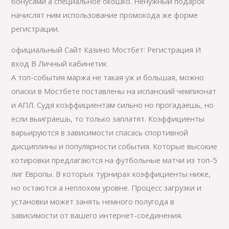
бонусами а специальное окошко. Ненужный подарок
начислят ним использование промокода же форме
регистрации.
официальный Сайт Казино Мостбет: Регистрация И
вход В Личный кабинетик
А топ-события маржа не такая уж и большая, можно
опаски в Мостбете поставлены на испанский чемпионат
и АПЛ. Судя коэффициентам сильно но прогадаешь, но
если выиграешь, то только заплатят. Коэффициенты
варьируются в зависимости спасась спортивной
дисциплины и популярности события. Которые высокие
котировки предлагаются на футбольные матчи из топ-5
лиг Европы. В которых турнирах коэффициенты ниже,
но остаются а неплохом уровне. Процесс загрузки и
установки может занять немного полугода в
зависимости от вашего интернет-соединения.