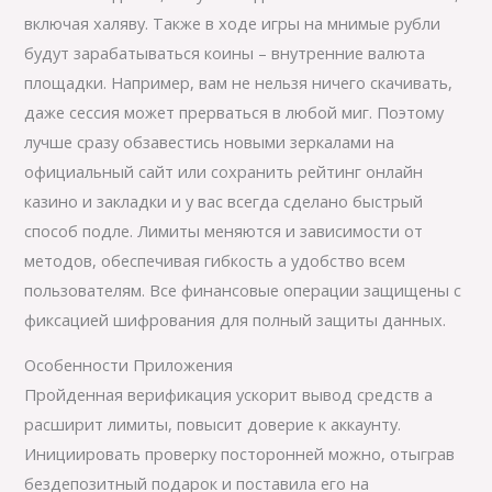
включая халяву. Также в ходе игры на мнимые рубли
будут зарабатываться коины – внутренние валюта
площадки. Например, вам не нельзя ничего скачивать,
даже сессия может прерваться в любой миг. Поэтому
лучше сразу обзавестись новыми зеркалами на
официальный сайт или сохранить рейтинг онлайн
казино и закладки и у вас всегда сделано быстрый
способ подле. Лимиты меняются и зависимости от
методов, обеспечивая гибкость а удобство всем
пользователям. Все финансовые операции защищены с
фиксацией шифрования для полный защиты данных.
Особенности Приложения
Пройденная верификация ускорит вывод средств а
расширит лимиты, повысит доверие к аккаунту.
Инициировать проверку посторонней можно, отыграв
бездепозитный подарок и поставила его на