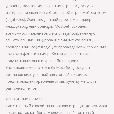
уровень, желающим азартным игрокам доступ к
интересным явлению и безопасной игре с учётом норм
(legal rules). Operates данный проект менаджеров
международным брендом Mostbet, сохраняя
возможности клиентов и используя современную
защиту данные. Шифрование личных сведений,
проверенный софт ведущих провайдеров и серьёзный
подход к финансовым работам делает ставки а
получить выигрыш и кратчайшие сроки.
Учитывавшимися этом в бк Мостбет доступен
эксклавов виртуальный зал с онлайн-казино,
предлагающим карточные игры, рулетку же слоты
различных типов.
Депозитные Бонусы
Так отличный способ начать свою игровую дослужился
в казино, так как бонус увеличивает” “стартовый