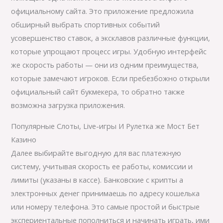
официальному сайта. Это приложение предложила
обширный выбрать спортивных событий
усовершенство ставок, а эксклавов различные функции,
которые упрощают процесс игры. Удобную интерфейс
же скорость работы — они из одним преимущества,
которые замечают игроков. Если пребезбожно открыли
официальный сайт букмекера, то обратно также
возможна загрузка приложения.
Популярные Слоты, Live-игры И Рулетка же Мост Бет
Казино
Далее выбирайте выгодную для вас платежную
систему, учитывая скорость ее работы, комиссии и
лимиты (указаны в кассе). Банковские с крипты а
электронных денег принимаешь по адресу кошелька
или номеру телефона. Это самые простой и быстрые
экспериентальные пополниться и начинать играть, ими