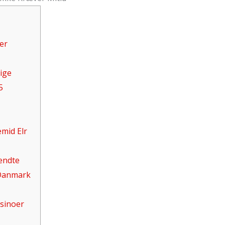
er
dige
5
mid Elr
endte
 Danmark
sinoer