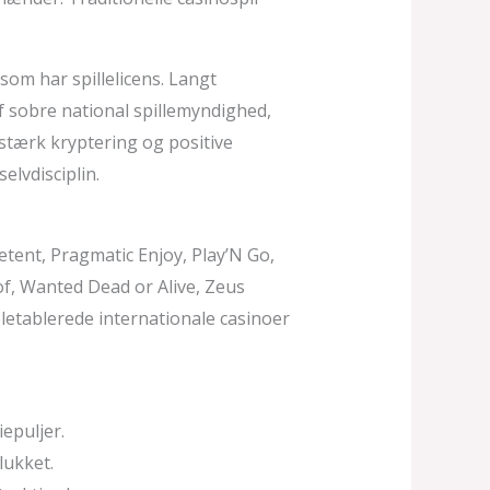
 som har spillelicens. Langt
af sobre national spillemyndighed,
 stærk kryptering og positive
elvdisciplin.
tent, Pragmatic Enjoy, Play’N Go,
f, Wanted Dead or Alive, Zeus
letablerede internationale casinoer
epuljer.
lukket.