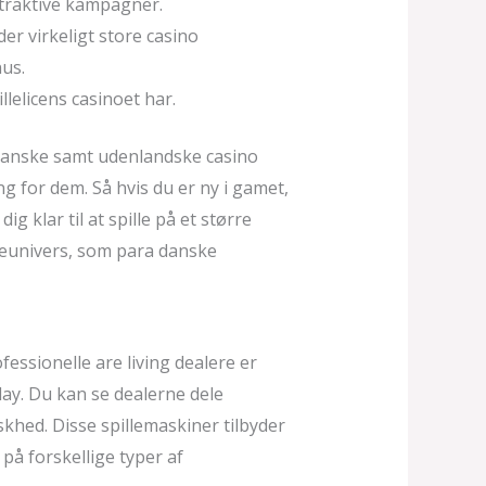
ttraktive kampagner.
er virkeligt store casino
us.
llelicens casinoet har.
Danske samt udenlandske casino
ng for dem. Så hvis du er ny i gamet,
ig klar til at spille på et større
lleunivers, som para danske
fessionelle are living dealere er
lay. Du kan se dealerne dele
skhed. Disse spillemaskiner tilbyder
på forskellige typer af