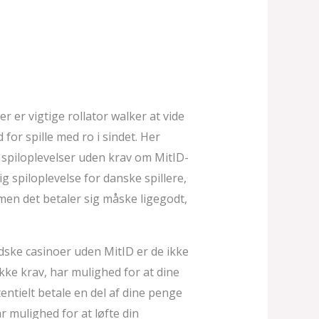
r er vigtige rollator walker at vide
for spille med ro i sindet. Her
 spiloplevelser uden krav om MitID-
g spiloplevelse for danske spillere,
men det betaler sig måske ligegodt,
ndske casinoer uden MitID er de ikke
fikke krav, har mulighed for at dine
entielt betale en del af dine penge
r mulighed for at løfte din