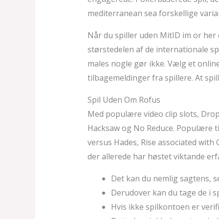
mediterranean sea forskellige varia
Når du spiller uden MitID im or her d
størstedelen af de internationale sp
males nogle gør ikke. Vælg et online
tilbagemeldinger fra spillere. At spi
Spil Uden Om Rofus
Med populære video clip slots, Drop
Hacksaw og No Reduce. Populære tit
versus Hades, Rise associated with 
der allerede har høstet viktande erf
Det kan du nemlig sagtens, s
Derudover kan du tage de i s
Hvis ikke spilkontoen er verif